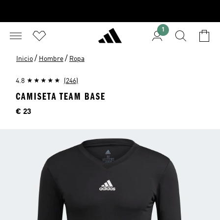
1
/
/
Inicio
Hombre
Ropa
4.8
(246)
CAMISETA TEAM BASE
Precio
€ 23