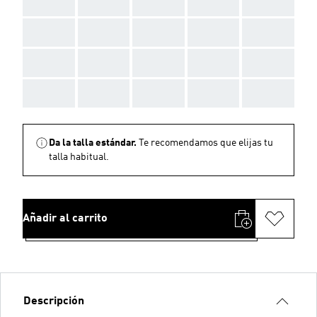
AAA
AAA
AAA
AAA
AAA
AAA
AAA
AAA
AAA
AAA
AAA
AAA
AAA
AAA
AAA
AAA
AAA
AAA
AAA
AAA
Da la talla estándar.
Te recomendamos que elijas tu
talla habitual.
Añadir al carrito
Descripción