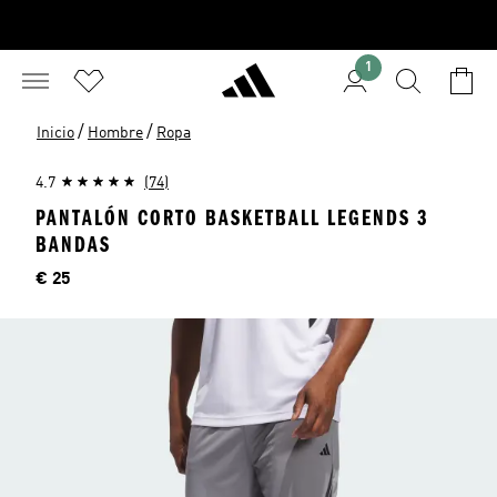
1
/
/
Inicio
Hombre
Ropa
4.7
(74)
PANTALÓN CORTO BASKETBALL LEGENDS 3
BANDAS
Precio
€ 25