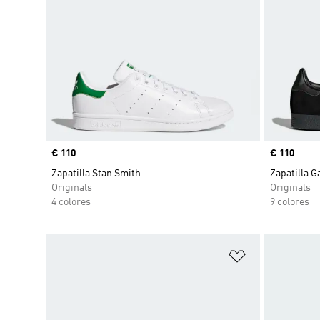
Precio
€ 110
Precio
€ 110
Zapatilla Stan Smith
Zapatilla G
Originals
Originals
4 colores
9 colores
Añadir a la li