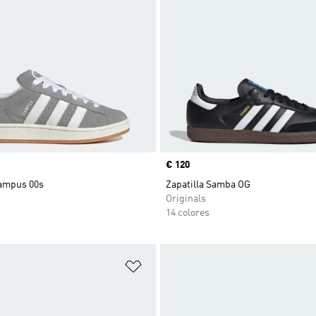
Precio
€ 120
Campus 00s
Zapatilla Samba OG
Originals
14 colores
sta de deseos
Añadir a la lista de deseos