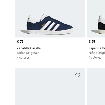
Precio
€ 75
Precio
€ 75
Zapatilla Gazelle
Zapatilla G
Niños Originals
Niños Origi
4 colores
4 colores
Añadir a la li