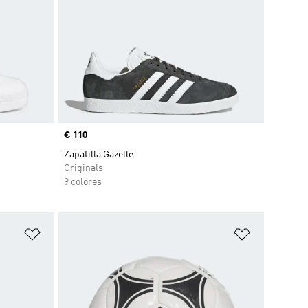
Precio
€ 110
Zapatilla Gazelle
Originals
9 colores
Añadir a la lista de deseos
Añadir a la