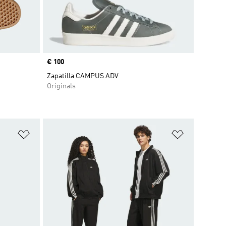
Precio
€ 100
Zapatilla CAMPUS ADV
Originals
Añadir a la lista de deseos
Añadir a la