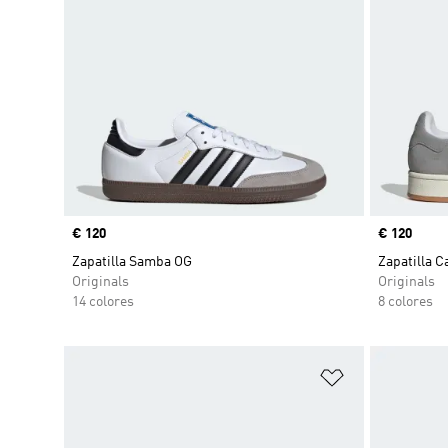
Precio
€ 120
Precio
€ 120
Zapatilla Samba OG
Zapatilla 
Originals
Originals
14 colores
8 colores
Añadir a la li