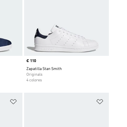
Precio
€ 110
Zapatilla Stan Smith
Originals
4 colores
Añadir a la lista de deseos
Añadir a la