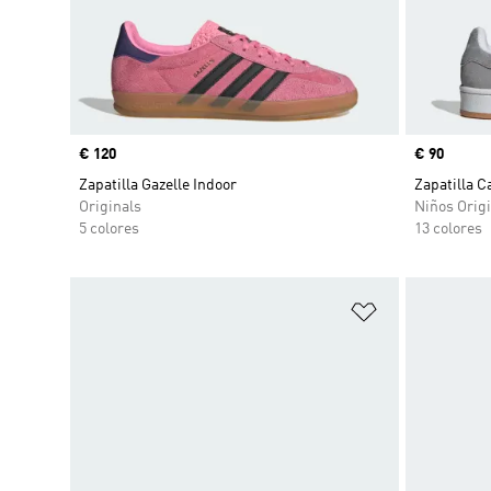
Precio
€ 120
Precio
€ 90
Zapatilla Gazelle Indoor
Zapatilla 
Originals
Niños Origi
5 colores
13 colores
Añadir a la li