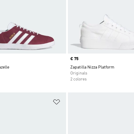
Precio
€ 75
azelle
Zapatilla Nizza Platform
Originals
2 colores
sta de deseos
Añadir a la lista de deseos