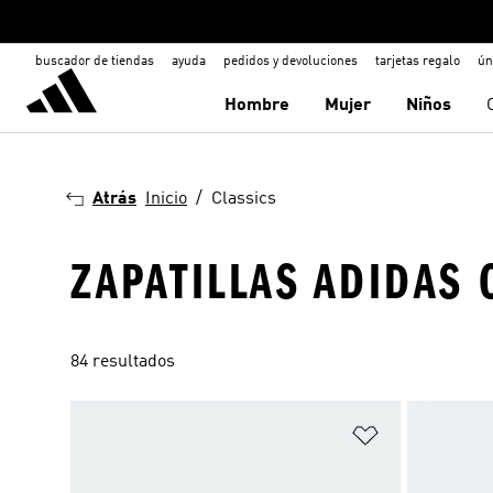
buscador de tiendas
ayuda
pedidos y devoluciones
tarjetas regalo
ún
Hombre
Mujer
Niños
Atrás
Inicio
Classics
ZAPATILLAS ADIDAS 
84 resultados
Añadir a la li