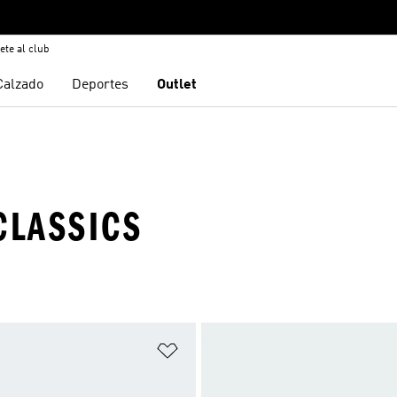
ete al club
Calzado
Deportes
Outlet
CLASSICS
sta de deseos
Añadir a la lista de deseos