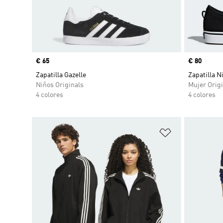
Precio
€ 65
Precio
€ 80
Zapatilla Gazelle
Zapatilla N
Niños Originals
Mujer Origi
4 colores
4 colores
Añadir a la li