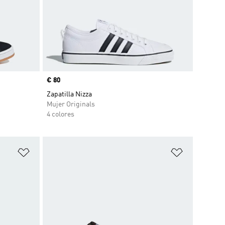
Precio
€ 80
Zapatilla Nizza
Mujer Originals
4 colores
Añadir a la lista de deseos
Añadir a la