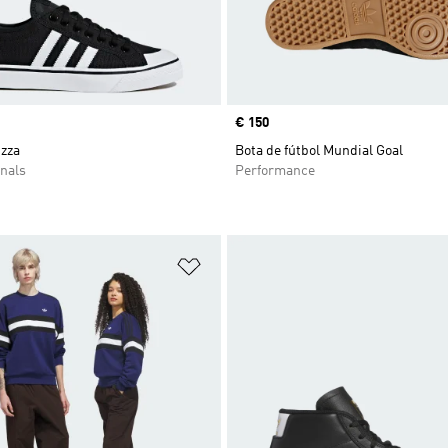
Precio
€ 150
izza
Bota de fútbol Mundial Goal
nals
Performance
sta de deseos
Añadir a la lista de deseos