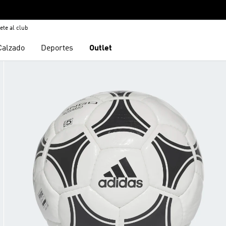
ete al club
Calzado
Deportes
Outlet