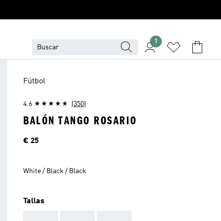
1
Fútbol
4.6
(350)
BALÓN TANGO ROSARIO
Precio
€ 25
White / Black / Black
Tallas
AAA
AAA
AAA