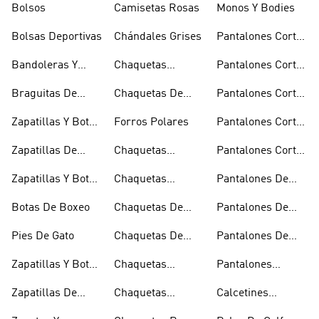
Bolsos
Camisetas Rosas
Monos Y Bodies
Bolsas Deportivas
Chándales Grises
Pantalones Cortos
De Baloncesto
Bandoleras Y
Chaquetas
Pantalones Cortos
Bolsas De
Bomber Y Abrigos
Blancos
Braguitas De
Chaquetas De
Pantalones Cortos
Hombro
Acolchados
Bikini Y Tankini
Invierno
De Golf
Zapatillas Y Botas
Forros Polares
Pantalones Cortos
Azules
Negros
Zapatillas De
Chaquetas
Pantalones Cortos
Baloncesto
Técnicas
Por La Rodilla
Zapatillas Y Botas
Chaquetas
Pantalones De
Blancas
Blancas
Chándal
Botas De Boxeo
Chaquetas De
Pantalones De
Esquí
Esquí
Pies De Gato
Chaquetas De
Pantalones De
Golf
Golf
Zapatillas Y Botas
Chaquetas
Pantalones
Gore-tex
Impermeables
Negros
Zapatillas De
Chaquetas
Calcetines
Halterofilia
Marrones
Invisibles