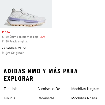
Precio de venta
€ 144
€ 180 Último precio más bajo
-20%
Descuento
€ 180 Precio original
Zapatilla NMD S1
Mujer Originals
ADIDAS NMD Y MÁS PARA
EXPLORAR
Tankinis
Camisetas De
Mochilas Negras
Manga Larga
Bikinis
Camisetas
Mochilas Rosas
Naranjas