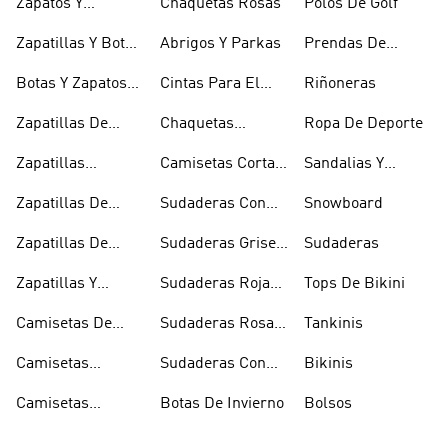
Zapatos Y
Chaquetas Rosas
Polos De Golf
Zapatilllas
Zapatillas Y Botas
Abrigos Y Parkas
Prendas De
Doradas
Rojas
Compresión
Botas Y Zapatos
Cintas Para El
Riñoneras
Rosas
Pelo Y Viseras
Zapatillas De
Chaquetas
Ropa De Deporte
Rugby
Cortavientos
Zapatillas
Camisetas Cortas
Sandalias Y
Senderismo
Y Crop Tops
Chanclas Blancas
Zapatillas De
Sudaderas Con
Snowboard
Skate
Capucha Azules
Zapatillas De
Sudaderas Grises
Sudaderas
Tenis
Con Capucha
Zapatillas Y
Sudaderas Rojas
Tops De Bikini
Calzado Verde
Con Capucha
Camisetas De
Sudaderas Rosas
Tankinis
Tirantes
Con Capucha
Camisetas
Sudaderas Con
Bikinis
Estampadas
Capucha Verde
Camisetas
Botas De Invierno
Bolsos
Blancas