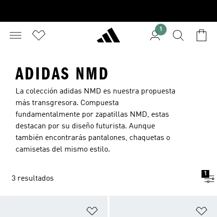
1
ADIDAS NMD
La colección adidas NMD es nuestra propuesta
más transgresora. Compuesta
fundamentalmente por
zapatillas
NMD, estas
destacan por su diseño futurista. Aunque
también encontrarás pantalones, chaquetas o
camisetas del mismo estilo.
1
3 resultados
Añadir a la lista de deseos
Añ