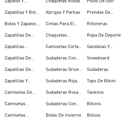
Zapatos Y
Chaquetas Rosas
Polos De Golf
Zapatilllas
Zapatillas Y Botas
Abrigos Y Parkas
Prendas De
Doradas
Rojas
Compresión
Botas Y Zapatos
Cintas Para El
Riñoneras
Rosas
Pelo Y Viseras
Zapatillas De
Chaquetas
Ropa De Deporte
Rugby
Cortavientos
Zapatillas
Camisetas Cortas
Sandalias Y
Senderismo
Y Crop Tops
Chanclas Blancas
Zapatillas De
Sudaderas Con
Snowboard
Skate
Capucha Azules
Zapatillas De
Sudaderas Grises
Sudaderas
Tenis
Con Capucha
Zapatillas Y
Sudaderas Rojas
Tops De Bikini
Calzado Verde
Con Capucha
Camisetas De
Sudaderas Rosas
Tankinis
Tirantes
Con Capucha
Camisetas
Sudaderas Con
Bikinis
Estampadas
Capucha Verde
Camisetas
Botas De Invierno
Bolsos
Blancas