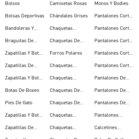
Bolsos
Camisetas Rosas
Monos Y Bodies
Bolsas Deportivas
Chándales Grises
Pantalones Cortos
De Baloncesto
Bandoleras Y
Chaquetas
Pantalones Cortos
Bolsas De
Bomber Y Abrigos
Blancos
Braguitas De
Chaquetas De
Pantalones Cortos
Hombro
Acolchados
Bikini Y Tankini
Invierno
De Golf
Zapatillas Y Botas
Forros Polares
Pantalones Cortos
Azules
Negros
Zapatillas De
Chaquetas
Pantalones Cortos
Baloncesto
Técnicas
Por La Rodilla
Zapatillas Y Botas
Chaquetas
Pantalones De
Blancas
Blancas
Chándal
Botas De Boxeo
Chaquetas De
Pantalones De
Esquí
Esquí
Pies De Gato
Chaquetas De
Pantalones De
Golf
Golf
Zapatillas Y Botas
Chaquetas
Pantalones
Gore-tex
Impermeables
Negros
Zapatillas De
Chaquetas
Calcetines
Halterofilia
Marrones
Invisibles