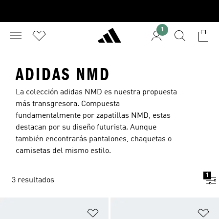
1
ADIDAS NMD
La colección adidas NMD es nuestra propuesta
más transgresora. Compuesta
fundamentalmente por
zapatillas
NMD, estas
destacan por su diseño futurista. Aunque
también encontrarás pantalones, chaquetas o
camisetas del mismo estilo.
1
3 resultados
Añadir a la lista de deseos
Añ