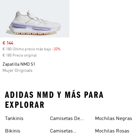
Precio de venta
€ 144
€ 180 Último precio más bajo
-20%
Descuento
€ 180 Precio original
Zapatilla NMD S1
Mujer Originals
ADIDAS NMD Y MÁS PARA
EXPLORAR
Tankinis
Camisetas De
Mochilas Negras
Manga Larga
Bikinis
Camisetas
Mochilas Rosas
Naranjas