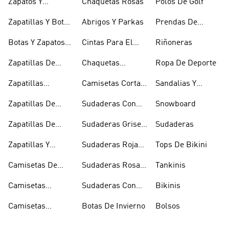
Zapatos Y
Chaquetas Rosas
Polos De Golf
Zapatilllas
Zapatillas Y Botas
Abrigos Y Parkas
Prendas De
Doradas
Rojas
Compresión
Botas Y Zapatos
Cintas Para El
Riñoneras
Rosas
Pelo Y Viseras
Zapatillas De
Chaquetas
Ropa De Deporte
Rugby
Cortavientos
Zapatillas
Camisetas Cortas
Sandalias Y
Senderismo
Y Crop Tops
Chanclas Blancas
Zapatillas De
Sudaderas Con
Snowboard
Skate
Capucha Azules
Zapatillas De
Sudaderas Grises
Sudaderas
Tenis
Con Capucha
Zapatillas Y
Sudaderas Rojas
Tops De Bikini
Calzado Verde
Con Capucha
Camisetas De
Sudaderas Rosas
Tankinis
Tirantes
Con Capucha
Camisetas
Sudaderas Con
Bikinis
Estampadas
Capucha Verde
Camisetas
Botas De Invierno
Bolsos
Blancas