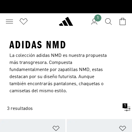
1
ADIDAS NMD
La colección adidas NMD es nuestra propuesta
más transgresora. Compuesta
fundamentalmente por
zapatillas
NMD, estas
destacan por su diseño futurista. Aunque
también encontrarás pantalones, chaquetas o
camisetas del mismo estilo.
1
3 resultados
Añadir a la lista de deseos
Añ