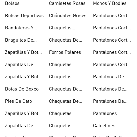
Bolsos
Camisetas Rosas
Monos Y Bodies
Bolsas Deportivas
Chándales Grises
Pantalones Cortos
De Baloncesto
Bandoleras Y
Chaquetas
Pantalones Cortos
Bolsas De
Bomber Y Abrigos
Blancos
Braguitas De
Chaquetas De
Pantalones Cortos
Hombro
Acolchados
Bikini Y Tankini
Invierno
De Golf
Zapatillas Y Botas
Forros Polares
Pantalones Cortos
Azules
Negros
Zapatillas De
Chaquetas
Pantalones Cortos
Baloncesto
Técnicas
Por La Rodilla
Zapatillas Y Botas
Chaquetas
Pantalones De
Blancas
Blancas
Chándal
Botas De Boxeo
Chaquetas De
Pantalones De
Esquí
Esquí
Pies De Gato
Chaquetas De
Pantalones De
Golf
Golf
Zapatillas Y Botas
Chaquetas
Pantalones
Gore-tex
Impermeables
Negros
Zapatillas De
Chaquetas
Calcetines
Halterofilia
Marrones
Invisibles