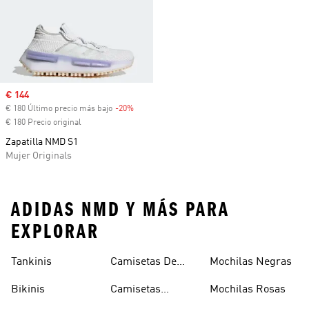
Precio de venta
€ 144
€ 180 Último precio más bajo
-20%
Descuento
€ 180 Precio original
Zapatilla NMD S1
Mujer Originals
ADIDAS NMD Y MÁS PARA
EXPLORAR
Tankinis
Camisetas De
Mochilas Negras
Manga Larga
Bikinis
Camisetas
Mochilas Rosas
Naranjas