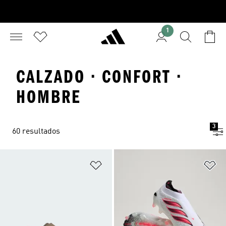
1
CALZADO · CONFORT ·
HOMBRE
3
60 resultados
Añadir a la lista de deseos
Añ