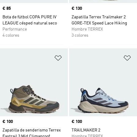
Precio
€ 85
Precio
€ 130
Bota de fútbol COPA PURE IV
Zapatilla Terrex Trailmaker 2
LEAGUE césped natural seco
GORE-TEX Speed Lace Hiking
Performance
Hombre TERREX
4 colores
3 colores
Añadir a la lista de deseos
Añ
Precio
€ 100
Precio
€ 100
Zapatilla de senderismo Terrex
TRAILMAKER 2
Eastrail 3 Mid Climaproof
Hombre TERREX