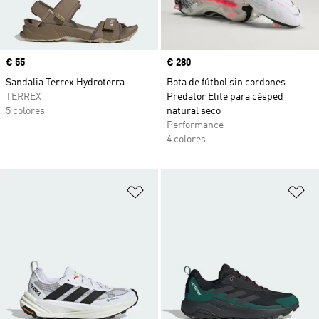
Precio
€ 55
Precio
€ 280
Sandalia Terrex Hydroterra
Bota de fútbol sin cordones
TERREX
Predator Elite para césped
5 colores
natural seco
Performance
4 colores
Añadir a la lista de deseos
Añ