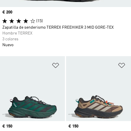
Precio
€ 200
(15)
Zapatilla de senderismo TERREX FREEHIKER 3 MID GORE-TEX
Hombre TERREX
3 colores
Nuevo
Añadir a la lista de deseos
Añ
Precio
€ 150
Precio
€ 150