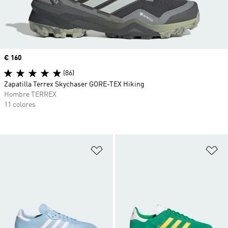
Precio
€ 160
(86)
Zapatilla Terrex Skychaser GORE-TEX Hiking
Hombre TERREX
11 colores
Añadir a la lista de deseos
Añ