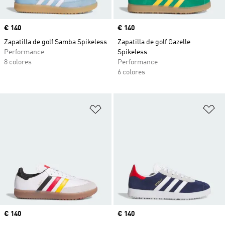
Precio
€ 140
Precio
€ 140
Zapatilla de golf Samba Spikeless
Zapatilla de golf Gazelle
Performance
Spikeless
8 colores
Performance
6 colores
Añadir a la lista de deseos
Añ
Precio
€ 140
Precio
€ 140