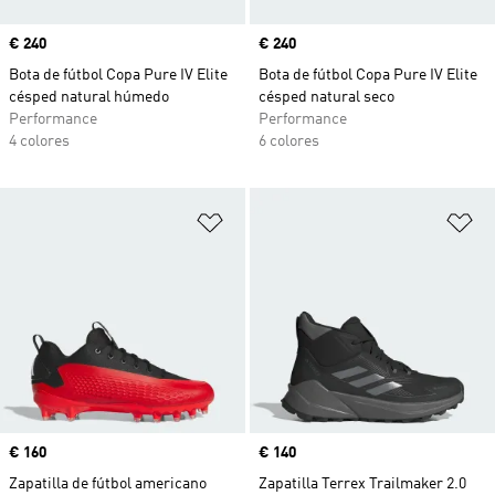
Precio
€ 240
Precio
€ 240
Bota de fútbol Copa Pure IV Elite
Bota de fútbol Copa Pure IV Elite
césped natural húmedo
césped natural seco
Performance
Performance
4 colores
6 colores
Añadir a la lista de deseos
Añ
Precio
€ 160
Precio
€ 140
Zapatilla de fútbol americano
Zapatilla Terrex Trailmaker 2.0