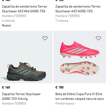
Precio
€ 140
Precio
€ 120
Zapatilla de senderismo Terrex
Zapatilla de senderismo Terrex
Skychaser AX5 Mid GORE-TEX
Skychaser AX5 GORE-TEX
Hombre TERREX
Hombre TERREX
4 colores
7 colores
Nuevo
Añadir a la lista de deseos
Añ
Precio
€ 160
Precio
€ 150
Zapatilla Terrex Skychaser
Bota de fútbol Copa Pure IV Elite
GORE-TEX Hiking
sin cordones césped natural seco
Hombre TERREX
Performance