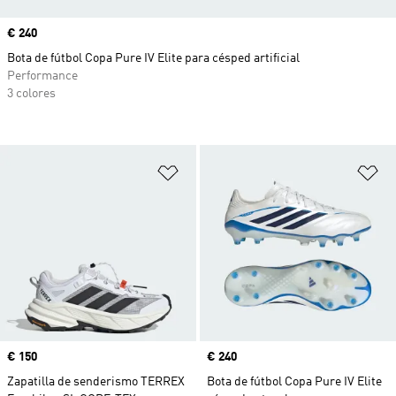
Precio
€ 240
Bota de fútbol Copa Pure IV Elite para césped artificial
Performance
3 colores
Añadir a la lista de deseos
Añ
Precio
€ 150
Precio
€ 240
Zapatilla de senderismo TERREX
Bota de fútbol Copa Pure IV Elite