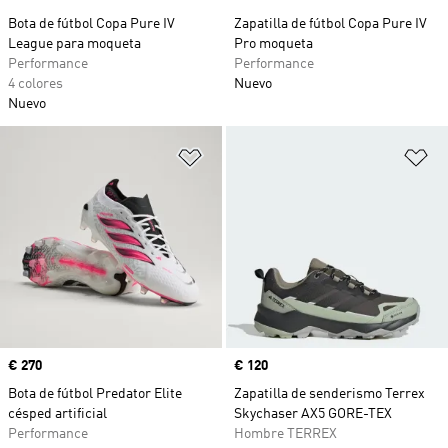
Bota de fútbol Copa Pure IV
Zapatilla de fútbol Copa Pure IV
League para moqueta
Pro moqueta
Performance
Performance
4 colores
Nuevo
Nuevo
Añadir a la lista de deseos
Añ
Precio
€ 270
Precio
€ 120
Bota de fútbol Predator Elite
Zapatilla de senderismo Terrex
césped artificial
Skychaser AX5 GORE-TEX
Performance
Hombre TERREX