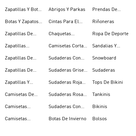
Zapatilllas
Zapatillas Y Botas
Abrigos Y Parkas
Prendas De
Doradas
Rojas
Compresión
Botas Y Zapatos
Cintas Para El
Riñoneras
Rosas
Pelo Y Viseras
Zapatillas De
Chaquetas
Ropa De Deporte
Rugby
Cortavientos
Zapatillas
Camisetas Cortas
Sandalias Y
Senderismo
Y Crop Tops
Chanclas Blancas
Zapatillas De
Sudaderas Con
Snowboard
Skate
Capucha Azules
Zapatillas De
Sudaderas Grises
Sudaderas
Tenis
Con Capucha
Zapatillas Y
Sudaderas Rojas
Tops De Bikini
Calzado Verde
Con Capucha
Camisetas De
Sudaderas Rosas
Tankinis
Tirantes
Con Capucha
Camisetas
Sudaderas Con
Bikinis
Estampadas
Capucha Verde
Camisetas
Botas De Invierno
Bolsos
Blancas