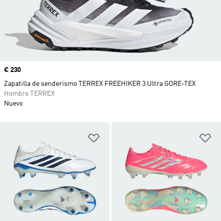
Precio
€ 230
Zapatilla de senderismo TERREX FREEHIKER 3 Ultra GORE-TEX
Hombre TERREX
Nuevo
Añadir a la lista de deseos
Añ