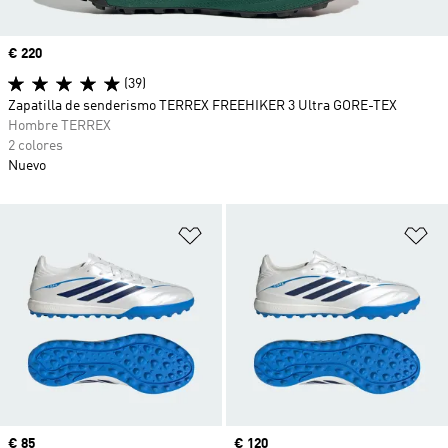
Precio
€ 220
(39)
Zapatilla de senderismo TERREX FREEHIKER 3 Ultra GORE-TEX
Hombre TERREX
2 colores
Nuevo
Añadir a la lista de deseos
Añ
Precio
€ 85
Precio
€ 120