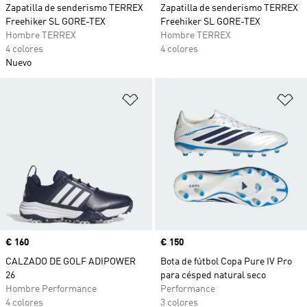
Zapatilla de senderismo TERREX
Zapatilla de senderismo TERREX
Freehiker SL GORE-TEX
Freehiker SL GORE-TEX
Hombre TERREX
Hombre TERREX
4 colores
4 colores
Nuevo
Añadir a la lista de deseos
Añ
Precio
€ 160
Precio
€ 150
CALZADO DE GOLF ADIPOWER
Bota de fútbol Copa Pure IV Pro
26
para césped natural seco
Hombre Performance
Performance
4 colores
3 colores