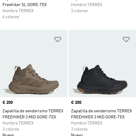
Freehiker SL GORE-TEX
Hombre TERREX
Hombre TERREX
3 colores
4 colores
Añadir a la lista de deseos
Añ
Precio
€ 200
Precio
€ 200
Zapatilla de senderismo TERREX
Zapatilla de senderismo TERREX
FREEHIKER 3 MID GORE-TEX
FREEHIKER 3 MID GORE-TEX
Hombre TERREX
Hombre TERREX
3 colores
3 colores
Nuevo
Nuevo