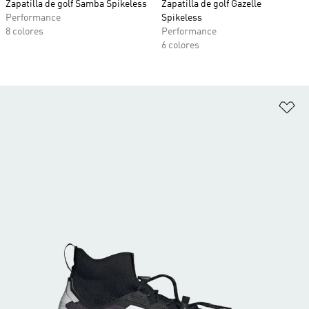
Zapatilla de golf Samba Spikeless
Zapatilla de golf Gazelle
Performance
Spikeless
8 colores
Performance
6 colores
Añ