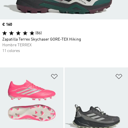
Precio
€ 160
(86)
Zapatilla Terrex Skychaser GORE-TEX Hiking
Hombre TERREX
11 colores
Añadir a la lista de deseos
Añ