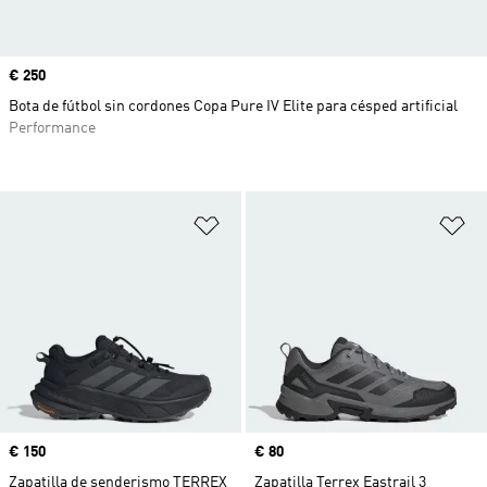
Precio
€ 250
Bota de fútbol sin cordones Copa Pure IV Elite para césped artificial
Performance
Añadir a la lista de deseos
Añ
Precio
€ 150
Precio
€ 80
Zapatilla de senderismo TERREX
Zapatilla Terrex Eastrail 3