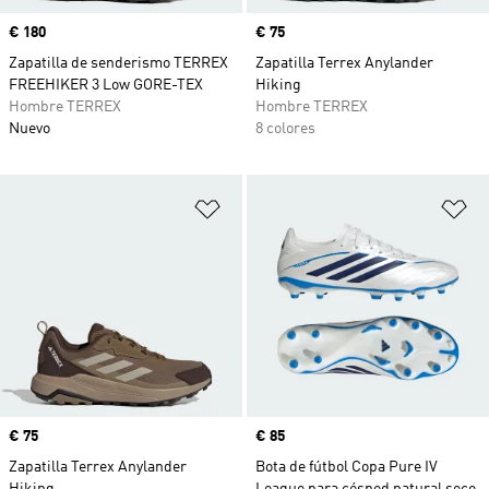
Precio
€ 180
Precio
€ 75
Zapatilla de senderismo TERREX
Zapatilla Terrex Anylander
FREEHIKER 3 Low GORE-TEX
Hiking
Hombre TERREX
Hombre TERREX
Nuevo
8 colores
Añadir a la lista de deseos
Añ
Precio
€ 75
Precio
€ 85
Zapatilla Terrex Anylander
Bota de fútbol Copa Pure IV