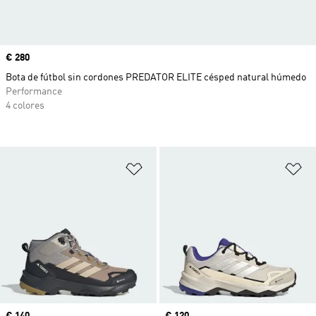
Precio
€ 280
Bota de fútbol sin cordones PREDATOR ELITE césped natural húmedo
Performance
4 colores
Añadir a la lista de deseos
Añ