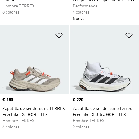
Hiking
League para césped natural seco
Hombre TERREX
Performance
8 colores
4 colores
Nuevo
Añadir a la lista de deseos
Añ
Precio
€ 150
Precio
€ 220
Zapatilla de senderismo TERREX
Zapatilla de senderismo Terrex
Freehiker SL GORE-TEX
Freehiker 3 Ultra GORE-TEX
Hombre TERREX
Hombre TERREX
4 colores
2 colores