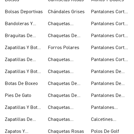
Bolsos
Camisetas Rosas
Monos Y Bodies
Bolsas Deportivas
Chándales Grises
Pantalones Cortos
De Baloncesto
Bandoleras Y
Chaquetas
Pantalones Cortos
Bolsas De
Bomber Y Abrigos
Blancos
Braguitas De
Chaquetas De
Pantalones Cortos
Hombro
Acolchados
Bikini Y Tankini
Invierno
De Golf
Zapatillas Y Botas
Forros Polares
Pantalones Cortos
Azules
Negros
Zapatillas De
Chaquetas
Pantalones Cortos
Baloncesto
Técnicas
Por La Rodilla
Zapatillas Y Botas
Chaquetas
Pantalones De
Blancas
Blancas
Chándal
Botas De Boxeo
Chaquetas De
Pantalones De
Esquí
Esquí
Pies De Gato
Chaquetas De
Pantalones De
Golf
Golf
Zapatillas Y Botas
Chaquetas
Pantalones
Gore-tex
Impermeables
Negros
Zapatillas De
Chaquetas
Calcetines
Halterofilia
Marrones
Invisibles
Zapatos Y
Chaquetas Rosas
Polos De Golf