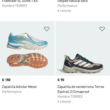
Freehiker SL GORE-TEX
césped natural seco
Hombre TERREX
Performance
6 colores
Añadir a la lista de deseos
Añ
Precio
€ 150
Precio
€ 90
Zapatilla Adistar Messi
Zapatilla de senderismo Terrex
Performance
Eastrail 3 Climaproof
Hombre TERREX
4 colores