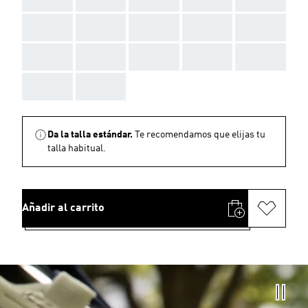
AAA
AAA
AAA
AAA
AAA
AAA
AAA
AAA
AAA
AAA
AAA
AAA
Da la talla estándar.
Te recomendamos que elijas tu
talla habitual.
Añadir al carrito