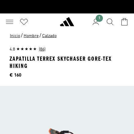
1
/
/
Inicio
Hombre
Calzado
4.8
(86)
ZAPATILLA TERREX SKYCHASER GORE-TEX
HIKING
Precio
€ 160