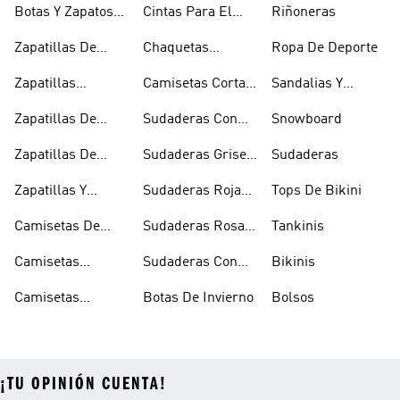
Botas Y Zapatos
Cintas Para El
Riñoneras
Rosas
Pelo Y Viseras
Zapatillas De
Chaquetas
Ropa De Deporte
Rugby
Cortavientos
Zapatillas
Camisetas Cortas
Sandalias Y
Senderismo
Y Crop Tops
Chanclas Blancas
Zapatillas De
Sudaderas Con
Snowboard
Skate
Capucha Azules
Zapatillas De
Sudaderas Grises
Sudaderas
Tenis
Con Capucha
Zapatillas Y
Sudaderas Rojas
Tops De Bikini
Calzado Verde
Con Capucha
Camisetas De
Sudaderas Rosas
Tankinis
Tirantes
Con Capucha
Camisetas
Sudaderas Con
Bikinis
Estampadas
Capucha Verde
Camisetas
Botas De Invierno
Bolsos
Blancas
¡TU OPINIÓN CUENTA!