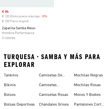
Precio de venta
€ 84
€ 120 Último precio más bajo
-30%
Descuento
€ 120 Precio original
Zapatilla Samba Messi
Hombre Performance
3 colores
TURQUESA • SAMBA Y MÁS PARA
EXPLORAR
Tankinis
Camisetas De
Mochilas Negras
Manga Larga
Bikinis
Camisetas
Mochilas Rosas
Naranjas
Bolsos
Camisetas Rosas
Monos Y Bodies
Bolsas Deportivas
Chándales Grises
Pantalones Cortos