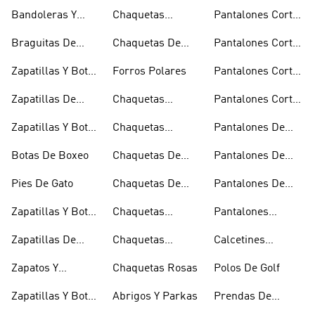
De Baloncesto
Bandoleras Y
Chaquetas
Pantalones Cortos
Bolsas De
Bomber Y Abrigos
Blancos
Braguitas De
Chaquetas De
Pantalones Cortos
Hombro
Acolchados
Bikini Y Tankini
Invierno
De Golf
Zapatillas Y Botas
Forros Polares
Pantalones Cortos
Azules
Negros
Zapatillas De
Chaquetas
Pantalones Cortos
Baloncesto
Técnicas
Por La Rodilla
Zapatillas Y Botas
Chaquetas
Pantalones De
Blancas
Blancas
Chándal
Botas De Boxeo
Chaquetas De
Pantalones De
Esquí
Esquí
Pies De Gato
Chaquetas De
Pantalones De
Golf
Golf
Zapatillas Y Botas
Chaquetas
Pantalones
Gore-tex
Impermeables
Negros
Zapatillas De
Chaquetas
Calcetines
Halterofilia
Marrones
Invisibles
Zapatos Y
Chaquetas Rosas
Polos De Golf
Zapatilllas
Zapatillas Y Botas
Abrigos Y Parkas
Prendas De
Doradas
Rojas
Compresión