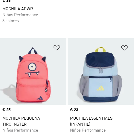
Precio
€ 28
MOCHILA APWR
Niños Performance
3 colores
Añadir a la lista de deseos
Añ
Precio
€ 25
Precio
€ 23
MOCHILA PEQUEÑA
MOCHILA ESSENTIALS
TIRO_NSTER
(INFANTIL)
Niños Performance
Niños Performance