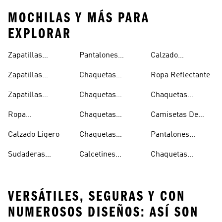
MOCHILAS Y MÁS PARA
EXPLORAR
Zapatillas
Pantalones
Calzado
Capucha
Transpirables
Deportivos
Reflectante
Zapatillas
Chaquetas
Ropa Reflectante
Mujer
Ligeros
Transpirables
Ligeras
Zapatillas
Chaquetas
Chaquetas
Hombre
Transpirables
Plegables
Aislantes
Ropa
Chaquetas
Camisetas De
Niños
Impermeable
Impermeables
Secado Rápido
Calzado Ligero
Chaquetas
Pantalones
Hombre
Impermeables
Elásticos
Sudaderas
Calcetines
Chaquetas
Mujer
Ligeras Con
Transpirables
Impermeables
VERSÁTILES, SEGURAS Y CON
NUMEROSOS DISEÑOS: ASÍ SON