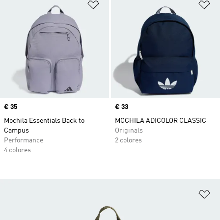
Añadir a la lista de deseos
Añ
Precio
€ 35
Precio
€ 33
Mochila Essentials Back to
MOCHILA ADICOLOR CLASSIC
Campus
Originals
Performance
2 colores
4 colores
Añ