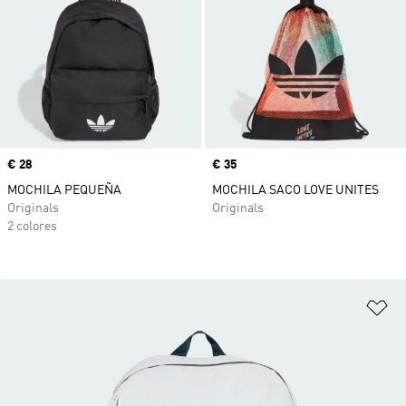
Precio
€ 28
Precio
€ 35
MOCHILA PEQUEÑA
MOCHILA SACO LOVE UNITES
Originals
Originals
2 colores
Añ