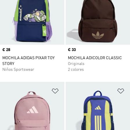
Precio
€ 28
Precio
€ 33
MOCHILA ADIDAS PIXAR TOY
MOCHILA ADICOLOR CLASSIC
STORY
Originals
Niños Sportswear
2 colores
Añadir a la lista de deseos
Añ