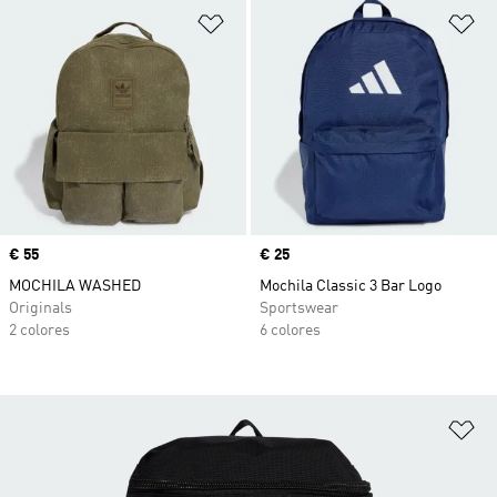
Añadir a la lista de deseos
Añ
Precio
€ 55
Precio
€ 25
MOCHILA WASHED
Mochila Classic 3 Bar Logo
Originals
Sportswear
2 colores
6 colores
Añ