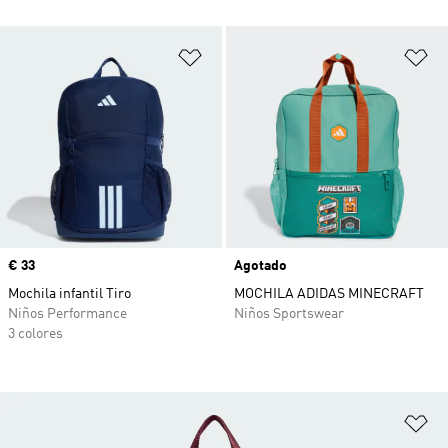
Añadir a la lista de deseos
Añ
Precio
€ 33
Agotado
Mochila infantil Tiro
MOCHILA ADIDAS MINECRAFT
Niños Performance
Niños Sportswear
3 colores
Añ