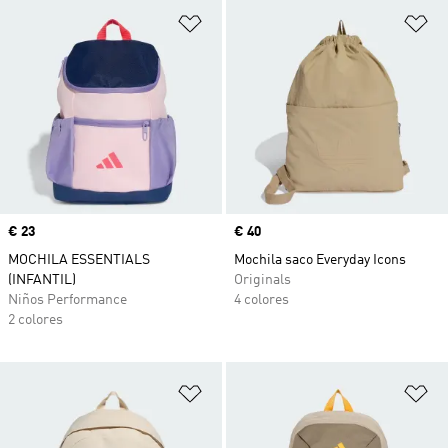
Añadir a la lista de deseos
Añ
Precio
€ 23
Precio
€ 40
MOCHILA ESSENTIALS
Mochila saco Everyday Icons
(INFANTIL)
Originals
Niños Performance
4 colores
2 colores
Añadir a la lista de deseos
Añ