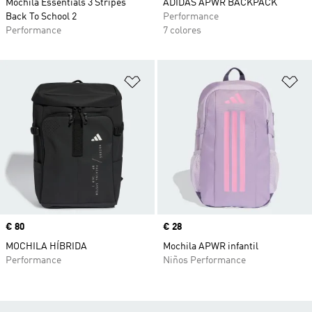
Mochila Essentials 3 Stripes
ADIDAS APWR BACKPACK
Back To School 2
Performance
Performance
7 colores
Añadir a la lista de deseos
Añ
Precio
€ 80
Precio
€ 28
MOCHILA HÍBRIDA
Mochila APWR infantil
Performance
Niños Performance