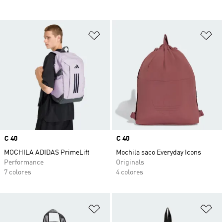
Añadir a la lista de deseos
Añ
Precio
€ 40
Precio
€ 40
MOCHILA ADIDAS PrimeLift
Mochila saco Everyday Icons
Performance
Originals
7 colores
4 colores
Añadir a la lista de deseos
Añ