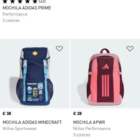
(22)
MOCHILA ADIDAS PRIME
Performance
3 colores
Añadir a la lista de deseos
Añ
Precio
€ 38
Precio
€ 28
MOCHILA ADIDAS MINECRAFT
MOCHILA APWR
Niños Sportswear
Niños Performance
3 colores