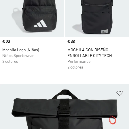
Precio
€ 23
Precio
€ 60
Mochila Logo (Niños)
MOCHILA CON DISEÑO
Niños Sportswear
ENROLLABLE CITY TECH
2 colores
Performance
2 colores
Añ