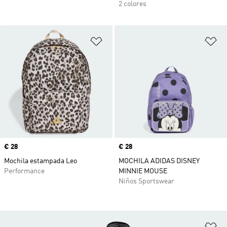
2 colores
Añadir a la lista de deseos
Añ
Precio
€ 28
Precio
€ 28
Mochila estampada Leo
MOCHILA ADIDAS DISNEY
Performance
MINNIE MOUSE
Niños Sportswear
Añ