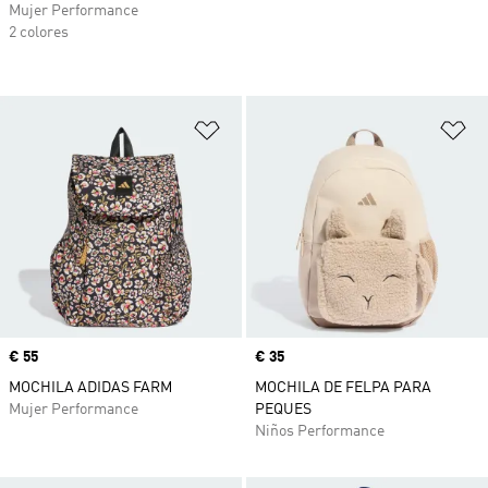
Mujer Performance
2 colores
Añadir a la lista de deseos
Añ
Precio
€ 55
Precio
€ 35
MOCHILA ADIDAS FARM
MOCHILA DE FELPA PARA
Mujer Performance
PEQUES
Niños Performance