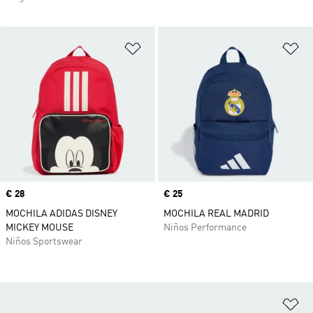
Añadir a la lista de deseos
Añ
Precio
€ 28
Precio
€ 25
MOCHILA ADIDAS DISNEY
MOCHILA REAL MADRID
MICKEY MOUSE
Niños Performance
Niños Sportswear
Añ