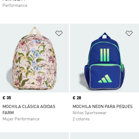
Performance
Añadir a la lista de deseos
Añ
Precio
€ 35
Precio
€ 28
MOCHILA CLÁSICA ADIDAS
MOCHILA NEON PARA PEQUES
FARM
Niños Sportswear
Mujer Performance
2 colores