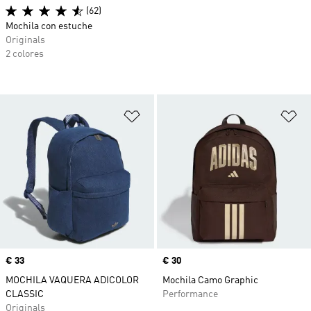
(62)
Mochila con estuche
Originals
2 colores
Añadir a la lista de deseos
Añ
Precio
€ 33
Precio
€ 30
MOCHILA VAQUERA ADICOLOR
Mochila Camo Graphic
CLASSIC
Performance
Originals