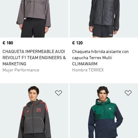
Precio
€ 180
Precio
€ 120
CHAQUETA IMPERMEABLE AUDI
Chaqueta híbrida aislante con
REVOLUT F1 TEAM ENGINEERS &
capucha Terrex Multi
MARKETING
CLIMAWARM
Mujer Performance
Hombre TERREX
Añadir a la lista de deseos
Añ