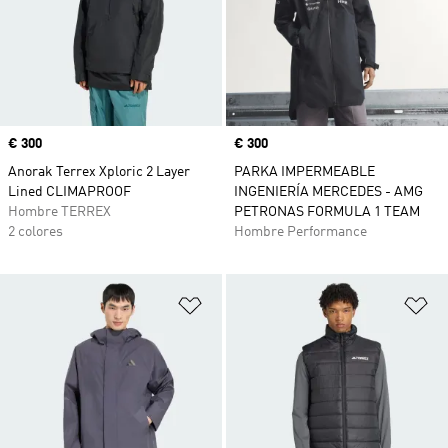
Precio
€ 300
Precio
€ 300
Anorak Terrex Xploric 2 Layer
PARKA IMPERMEABLE
Lined CLIMAPROOF
INGENIERÍA MERCEDES - AMG
Hombre TERREX
PETRONAS FORMULA 1 TEAM
2 colores
Hombre Performance
Añadir a la lista de deseos
Añ