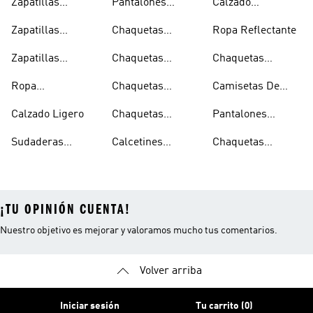
Zapatillas
Pantalones
Calzado
Capucha
Transpirables
Deportivos
Reflectante
Zapatillas
Chaquetas
Ropa Reflectante
Mujer
Ligeros
Transpirables
Ligeras
Zapatillas
Chaquetas
Chaquetas
Hombre
Transpirables
Plegables
Aislantes
Ropa
Chaquetas
Camisetas De
Niños
Impermeable
Impermeables
Secado Rápido
Calzado Ligero
Chaquetas
Pantalones
Hombre
Impermeables
Elásticos
Sudaderas
Calcetines
Chaquetas
Mujer
Ligeras Con
Transpirables
Impermeables
¡TU OPINIÓN CUENTA!
Nuestro objetivo es mejorar y valoramos mucho tus comentarios.
Volver arriba
Iniciar sesión
Tu carrito (0)