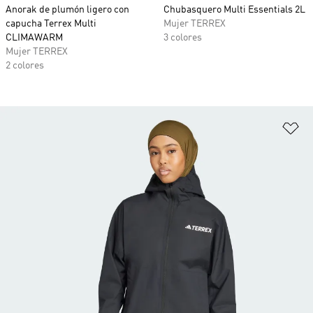
Anorak de plumón ligero con
Chubasquero Multi Essentials 2L
capucha Terrex Multi
Mujer TERREX
CLIMAWARM
3 colores
Mujer TERREX
2 colores
Añ