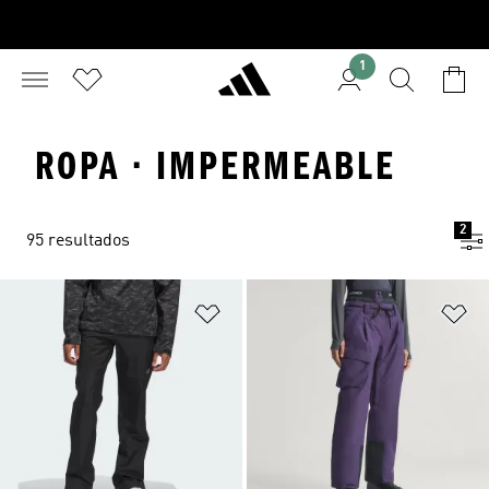
1
ROPA · IMPERMEABLE
2
95 resultados
Añadir a la lista de deseos
Añ