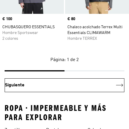
Precio
€ 100
Precio
€ 80
CHUBASQUERO ESSENTIALS
Chaleco acolchado Terrex Multi
Hombre Sportswear
Essentials CLIMAWARM
2 colores
Hombre TERREX
Página: 1 de 2
Siguiente
ROPA • IMPERMEABLE Y MÁS
PARA EXPLORAR