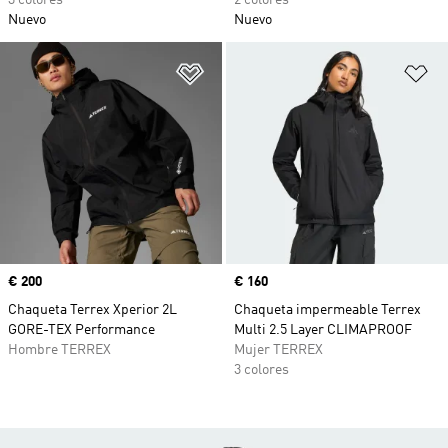
3 colores
2 colores
Nuevo
Nuevo
Añadir a la lista de deseos
Añ
Precio
€ 200
Precio
€ 160
Chaqueta Terrex Xperior 2L
Chaqueta impermeable Terrex
GORE-TEX Performance
Multi 2.5 Layer CLIMAPROOF
Hombre TERREX
Mujer TERREX
3 colores