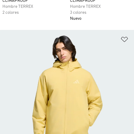
CLIMAPROOF
CLIMAPROOF
Hombre TERREX
Hombre TERREX
2 colores
3 colores
Nuevo
Añ