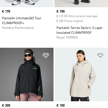
Precio
€ 170
Precio actual
€ 150
€ 137,50 Último precio más bajo
Pantalón Ultimate365 Tour
€ 250 Precio original
CLIMAPROOF+
Hombre Performance
Pantalón Terrex Xploric 2 Layer
Insulated CLIMAPROOF
Mujer TERREX
Añadir a la lista de deseos
Añ
Precio
€ 200
Precio
€ 100