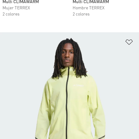
Multi CLIMAWARM
Multi CLIMAWARM
Mujer TERREX
Hombre TERREX
2 colores
2 colores
Añ