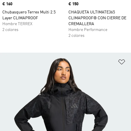
Precio
€ 160
Precio
€ 150
Chubasquero Terrex Multi 2.5
CHAQUETA ULTIMATE365
Layer CLIMAPROOF
CLIMAPROOF® CON CIERRE DE
Hombre TERREX
CREMALLERA
2 colores
Hombre Performance
2 colores
Añ