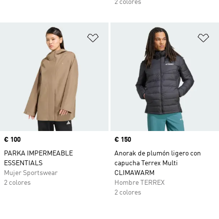
2 colores
Añadir a la lista de deseos
Añ
Precio
€ 100
Precio
€ 150
PARKA IMPERMEABLE
Anorak de plumón ligero con
ESSENTIALS
capucha Terrex Multi
Mujer Sportswear
CLIMAWARM
2 colores
Hombre TERREX
2 colores