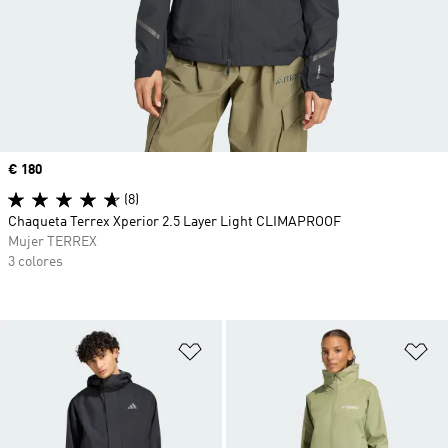
Precio
€ 180
(8)
Chaqueta Terrex Xperior 2.5 Layer Light CLIMAPROOF
Mujer TERREX
3 colores
Añadir a la lista de deseos
Añ