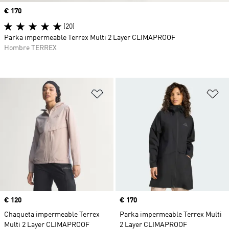
Precio
€ 170
(20)
Parka impermeable Terrex Multi 2 Layer CLIMAPROOF
Hombre TERREX
Añadir a la lista de deseos
Añ
Precio
€ 120
Precio
€ 170
Chaqueta impermeable Terrex
Parka impermeable Terrex Multi
Multi 2 Layer CLIMAPROOF
2 Layer CLIMAPROOF