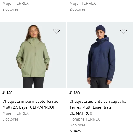
Mujer TERREX
Mujer TERREX
2 colores
2 colores
Añadir a la lista de deseos
Añ
Precio
€ 160
Precio
€ 160
Chaqueta impermeable Terrex
Chaqueta aislante con capucha
Multi 2.5 Layer CLIMAPROOF
Terrex Multi Essentials
Mujer TERREX
CLIMAPROOF
3 colores
Hombre TERREX
3 colores
Nuevo