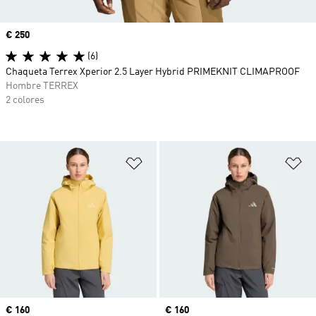
Precio
€ 250
(6)
Chaqueta Terrex Xperior 2.5 Layer Hybrid PRIMEKNIT CLIMAPROOF
Hombre TERREX
2 colores
Añadir a la lista de deseos
Añ
Precio
€ 160
Precio
€ 160