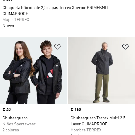
Chaqueta híbrida de 2,5 capas Terrex Xperior PRIMEKNIT
CLIMAPROOF
Mujer TERREX
Nuevo
Añadir a la lista de deseos
Añ
Precio
€ 40
Precio
€ 160
Chubasquero
Chubasquero Terrex Multi 2.5
Niños Sportswear
Layer CLIMAPROOF
2 colores
Hombre TERREX