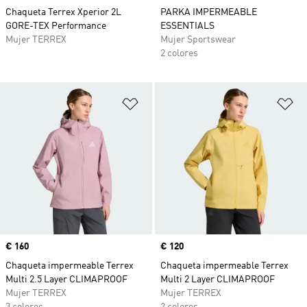
Chaqueta Terrex Xperior 2L
PARKA IMPERMEABLE
GORE-TEX Performance
ESSENTIALS
Mujer TERREX
Mujer Sportswear
2 colores
Añadir a la lista de deseos
Añ
Precio
€ 160
Precio
€ 120
Chaqueta impermeable Terrex
Chaqueta impermeable Terrex
Multi 2.5 Layer CLIMAPROOF
Multi 2 Layer CLIMAPROOF
Mujer TERREX
Mujer TERREX