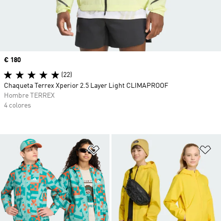
Precio
€ 180
(22)
Chaqueta Terrex Xperior 2.5 Layer Light CLIMAPROOF
Hombre TERREX
4 colores
Añadir a la lista de deseos
Añ