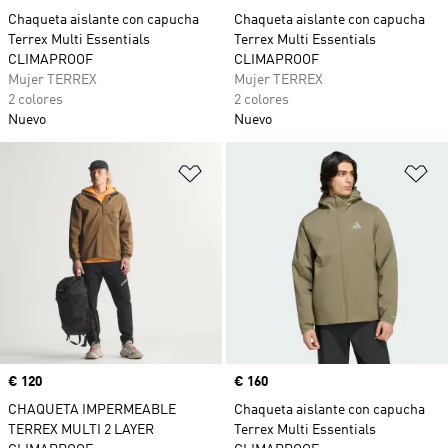
Chaqueta aislante con capucha
Chaqueta aislante con capucha
Terrex Multi Essentials
Terrex Multi Essentials
CLIMAPROOF
CLIMAPROOF
Mujer TERREX
Mujer TERREX
2 colores
2 colores
Nuevo
Nuevo
Añadir a la lista de deseos
Añ
Precio
€ 120
Precio
€ 160
CHAQUETA IMPERMEABLE
Chaqueta aislante con capucha
TERREX MULTI 2 LAYER
Terrex Multi Essentials