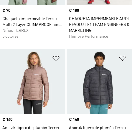
Precio
€ 70
Precio
€ 180
Chaqueta impermeable Terrex
CHAQUETA IMPERMEABLE AUDI
Multi 2 Layer CLIMAPROOF niños
REVOLUT F1 TEAM ENGINEERS &
Niños TERREX
MARKETING
5 colores
Hombre Performance
Añadir a la lista de deseos
Añ
Precio
€ 140
Precio
€ 140
Anorak ligero de plumón Terrex
Anorak ligero de plumón Terrex