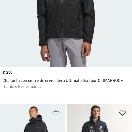
Precio
€ 250
Chaqueta con cierre de cremallera Ultimate365 Tour CLIMAPROOF+
Hombre Performance
Añadir a la lista de deseos
Añ