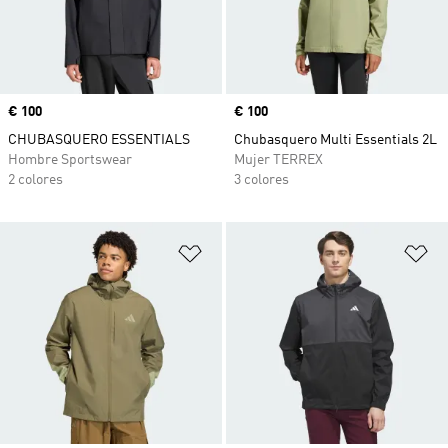
Precio
€ 100
Precio
€ 100
CHUBASQUERO ESSENTIALS
Chubasquero Multi Essentials 2L
Hombre Sportswear
Mujer TERREX
2 colores
3 colores
Añadir a la lista de deseos
Añ