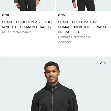
Precio
€ 180
Precio
€ 150
CHAQUETA IMPERMEABLE AUDI
CHAQUETA ULTIMATE365
REVOLUT F1 TEAM MECHANICS
CLIMAPROOF® CON CIERRE DE
Mujer Performance
CREMALLERA
Hombre Performance
2 colores
Añ