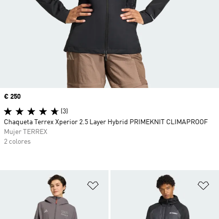
Precio
€ 250
(3)
Chaqueta Terrex Xperior 2.5 Layer Hybrid PRIMEKNIT CLIMAPROOF
Mujer TERREX
2 colores
Añadir a la lista de deseos
Añ