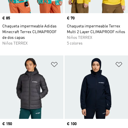
Precio
€ 85
Precio
€ 70
Chaqueta impermeable Adidas
Chaqueta impermeable Terrex
Minecraft Terrex CLIMAPROOF
Multi 2 Layer CLIMAPROOF niños
de dos capas
Niños TERREX
Niños TERREX
5 colores
Añadir a la lista de deseos
Añ
Precio
€ 150
Precio
€ 100