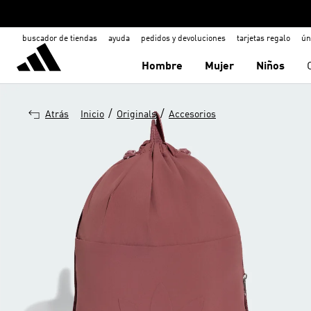
buscador de tiendas
ayuda
pedidos y devoluciones
tarjetas regalo
ún
Hombre
Mujer
Niños
/
/
Atrás
Inicio
Originals
Accesorios