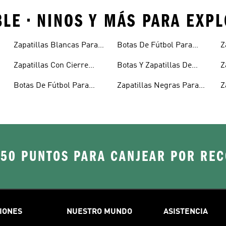
BLE • NINOS Y MÁS PARA EXP
Zapatillas Blancas Para
Botas De Fútbol Para
Z
Niños
Niños
N
Zapatillas Con Cierre
Botas Y Zapatillas De
Z
Adherente Niños
Fútbol Para Niños
N
Botas De Fútbol Para
Zapatillas Negras Para
Z
Niñas
Niñas
Y
250 PUNTOS PARA CANJEAR POR RE
IONES
NUESTRO MUNDO
ASISTENCIA