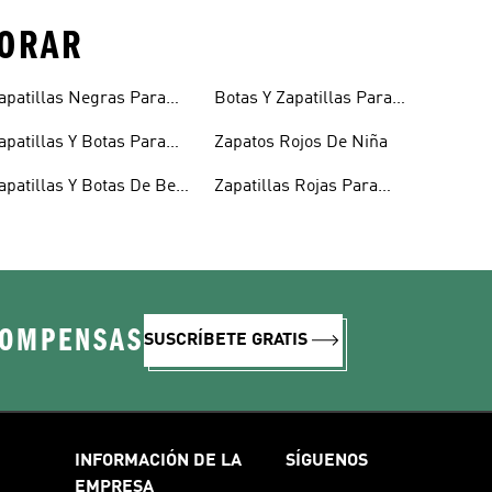
LORAR
apatillas Negras Para
Botas Y Zapatillas Para
iños
Niños
apatillas Y Botas Para
Zapatos Rojos De Niña
iñas Bebés
apatillas Y Botas De Bebé
Zapatillas Rojas Para
 Niño
Niños
COMPENSAS
SUSCRÍBETE GRATIS
INFORMACIÓN DE LA
SÍGUENOS
EMPRESA