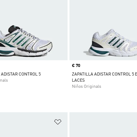
Precio
€ 70
 ADISTAR CONTROL 5
ZAPATILLA ADISTAR CONTROL 5 
nals
LACES
Niños Originals
sta de deseos
Añadir a la lista de deseos