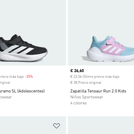
venta
Precio actual
€ 26,60
precio más bajo
-35%
Descuento
€ 23,56 Último precio más bajo
riginal
€ 38 Precio original
Duramo SL (Adolescentes)
Zapatilla Tensaur Run 2.0 Kids
tswear
Niños Sportswear
4 colores
sta de deseos
Añadir a la lista de deseos