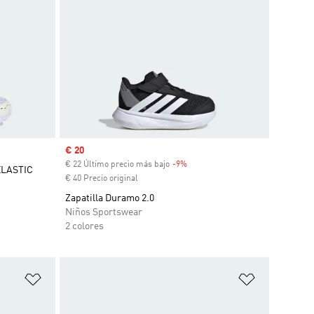
Precio de venta
€ 20
€ 22 Último precio más bajo
-9%
Descuento
ELASTIC
€ 40 Precio original
Zapatilla Duramo 2.0
Niños Sportswear
2 colores
Añadir a la lista de deseos
Añadir a la