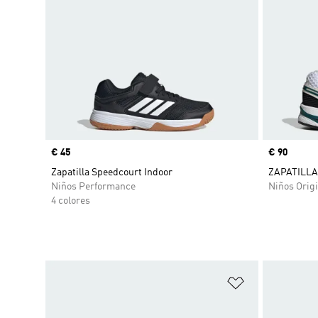
Precio
€ 45
Precio
€ 90
Zapatilla Speedcourt Indoor
ZAPATILLA
Niños Performance
Niños Origi
4 colores
Añadir a la li