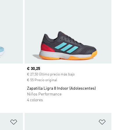
Precio actual
€ 30,25
€ 27,50 Último precio más bajo
€ 55 Precio original
Zapatilla Ligra 8 Indoor (Adolescentes)
Niños Performance
4 colores
Añadir a la lista de deseos
Añadir a la