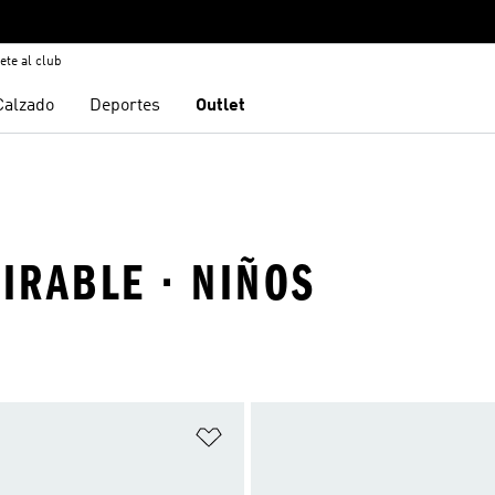
ete al club
Calzado
Deportes
Outlet
PIRABLE · NIÑOS
sta de deseos
Añadir a la lista de deseos