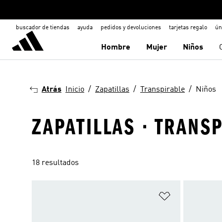
buscador de tiendas
ayuda
pedidos y devoluciones
tarjetas regalo
ún
Hombre
Mujer
Niños
Atrás
Inicio
Zapatillas
Transpirable
Niños
ZAPATILLAS · TRANS
18 resultados
Añadir a la li