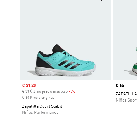
Precio de venta
€ 31,20
Precio
€ 65
€ 33 Último precio más bajo
-5%
Descuento
ZAPATILLA
€ 60 Precio original
Niños Spor
Zapatilla Court Stabil
Niños Performance