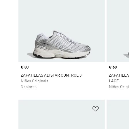
Precio
€ 80
Precio
€ 60
ZAPATILLAS ADISTAR CONTROL 3
ZAPATILLA
Niños Originals
LACE
3 colores
Niños Origi
Añadir a la li