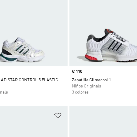
Precio
€ 110
 ADISTAR CONTROL 5 ELASTIC
Zapatilla Climacool 1
Niños Originals
nals
3 colores
sta de deseos
Añadir a la lista de deseos