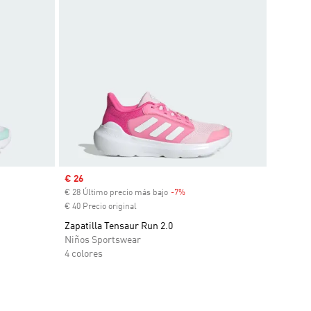
Precio de venta
€ 26
€ 28 Último precio más bajo
-7%
Descuento
€ 40 Precio original
Zapatilla Tensaur Run 2.0
Niños Sportswear
4 colores