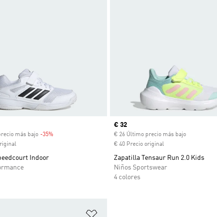
venta
Precio actual
€ 32
precio más bajo
-35%
Descuento
€ 26 Último precio más bajo
riginal
€ 40 Precio original
peedcourt Indoor
Zapatilla Tensaur Run 2.0 Kids
ormance
Niños Sportswear
4 colores
sta de deseos
Añadir a la lista de deseos