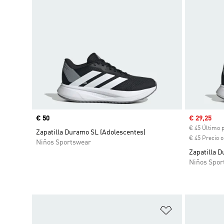
Precio
€ 50
Precio de 
€ 29,25
€ 45 Último 
Zapatilla Duramo SL (Adolescentes)
€ 45 Precio o
Niños Sportswear
Zapatilla 
Niños Spor
Añadir a la li