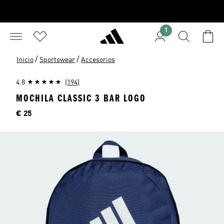
1
/
/
Inicio
Sportswear
Accesorios
4.8
(194)
MOCHILA CLASSIC 3 BAR LOGO
Precio
€ 25