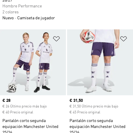
26/27
Hombre Performance
2 colores
Nuevo
Camiseta de jugador
Añadir a la lista de deseos
Añ
Precio actual
€ 28
Precio actual
€ 31,50
€ 26 Último precio más bajo
€ 31,50 Último precio más bajo
€ 40 Precio original
€ 45 Precio original
Pantalón corto segunda
Pantalón corto segunda
equipación Manchester United
equipación Manchester United
25/26
25/26