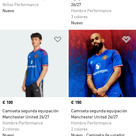
Niños Performance
26/27
Nuevo
Hombre Performance
3 colores
Nuevo
Añadir a la lista de deseos
Añ
Precio
€ 100
Precio
€ 150
Camiseta segunda equipación
Camiseta segunda equipación
Manchester United 26/27
Manchester United 26/27
Hombre Performance
Hombre Performance
2 colores
2 colores
Nuevo
Nuevo
Camiseta de jugador