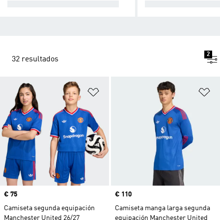
PRIMERA EQUIPACIÓN 26/27
SEGUNDA EQUIPAC
2
32 resultados
Añadir a la lista de deseos
Añ
Precio
€ 75
Precio
€ 110
Camiseta segunda equipación
Camiseta manga larga segunda
Manchester United 26/27
equipación Manchester United