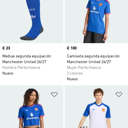
Precio
€ 23
Precio
€ 100
Medias segunda equipación
Camiseta segunda equipación
Manchester United 26/27
Manchester United 26/27
Hombre Performance
Mujer Performance
Nuevo
2 colores
Nuevo
Añadir a la lista de deseos
Añ