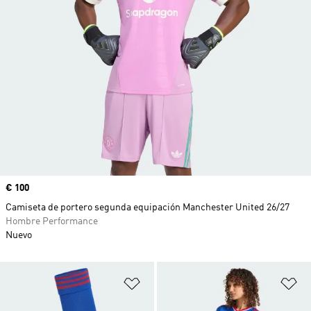
Precio
€ 100
Camiseta de portero segunda equipación Manchester United 26/27
Hombre Performance
Nuevo
Añadir a la lista de deseos
Añ