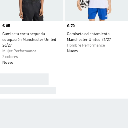
Precio
€ 85
Precio
€ 70
Camiseta corta segunda
Camiseta calentamiento
equipación Manchester United
Manchester United 26/27
26/27
Hombre Performance
Mujer Performance
Nuevo
2 colores
Nuevo