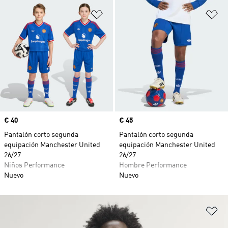
Añadir a la lista de deseos
Añ
Precio
€ 40
Precio
€ 45
Pantalón corto segunda
Pantalón corto segunda
equipación Manchester United
equipación Manchester United
26/27
26/27
Niños Performance
Hombre Performance
Nuevo
Nuevo
Añ