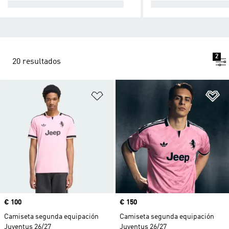
PRIMERA EQUIPACIÓN 26/27
SEGUNDA EQUIPAC
2
20 resultados
Añadir a la lista de deseos
Añ
Precio
€ 100
Precio
€ 150
Camiseta segunda equipación
Camiseta segunda equipación
Juventus 26/27
Juventus 26/27