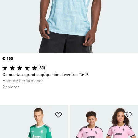
Precio
€ 100
(35)
Camiseta segunda equipación Juventus 25/26
Hombre Performance
2 colores
Añadir a la lista de deseos
Añ