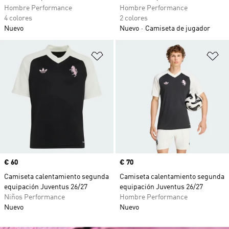
Hombre Performance
Hombre Performance
4 colores
2 colores
Nuevo
Nuevo
Camiseta de jugador
Añadir a la lista de deseos
Añ
Precio
€ 60
Precio
€ 70
Camiseta calentamiento segunda
Camiseta calentamiento segunda
equipación Juventus 26/27
equipación Juventus 26/27
Niños Performance
Hombre Performance
Nuevo
Nuevo