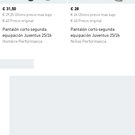
Precio actual
€ 31,50
Precio actual
€ 28
€ 29,25 Último precio más bajo
€ 26 Último precio más bajo
€ 45 Precio original
€ 40 Precio original
Pantalón corto segunda
Pantalón corto segunda
equipación Juventus 25/26
equipación Juventus 25/26
Hombre Performance
Niños Performance
ELIGE TU CAMISETA