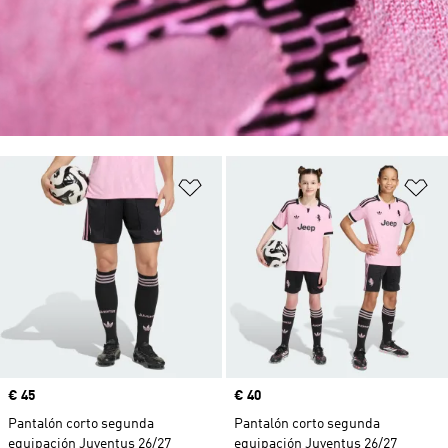
Añadir a la lista de deseos
Añ
Precio
€ 45
Precio
€ 40
Pantalón corto segunda
Pantalón corto segunda
equipación Juventus 26/27
equipación Juventus 26/27