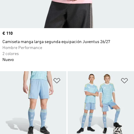
Precio
€ 110
Camiseta manga larga segunda equipación Juventus 26/27
Hombre Performance
2 colores
Nuevo
Añadir a la lista de deseos
Añ