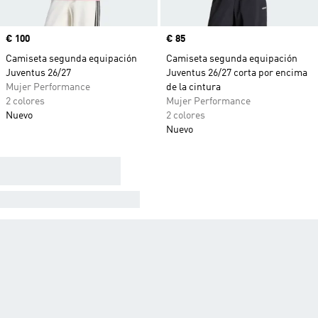
Precio
€ 100
Precio
€ 85
Camiseta segunda equipación
Camiseta segunda equipación
Juventus 26/27
Juventus 26/27 corta por encima
Mujer Performance
de la cintura
2 colores
Mujer Performance
Nuevo
2 colores
Nuevo