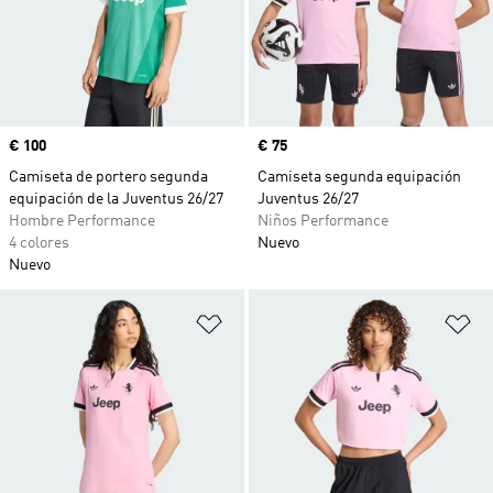
Precio
€ 100
Precio
€ 75
Camiseta de portero segunda
Camiseta segunda equipación
equipación de la Juventus 26/27
Juventus 26/27
Hombre Performance
Niños Performance
4 colores
Nuevo
Nuevo
Añadir a la lista de deseos
Añ