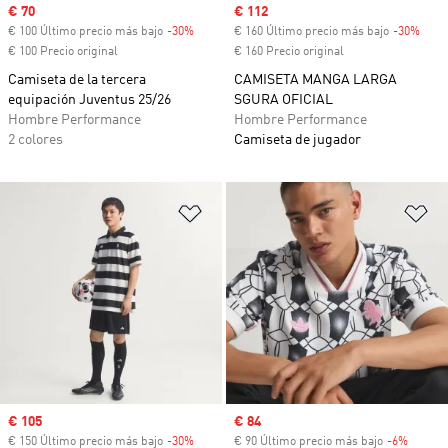
Precio de venta
€ 70
Precio de venta
€ 112
€ 100 Último precio más bajo
-30%
Descuento
€ 160 Último precio más bajo
-30%
Desc
€ 100 Precio original
€ 160 Precio original
Camiseta de la tercera
CAMISETA MANGA LARGA
equipación Juventus 25/26
SGURA OFICIAL
Hombre Performance
Hombre Performance
2 colores
Camiseta de jugador
Añadir a la lista de deseos
Añ
Precio de venta
€ 105
Precio de venta
€ 84
€ 150 Último precio más bajo
-30%
Descuento
€ 90 Último precio más bajo
-6%
Descue