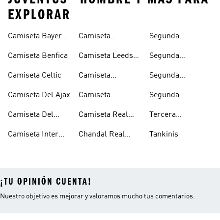
EXPLORAR
Camiseta Bayern
Camiseta
Segunda
Munich
Juventus
Equipacion
Camiseta Benfica
Camiseta Leeds
Segunda
Arsenal
United
Equipacion
Camiseta Celtic
Camiseta
Segunda
Juventus
Manchester
Equipacion
Camiseta Del Ajax
Camiseta
Segunda
United
Manchester
Olympique De
Equipacion Real
United
Camiseta Del
Camiseta Real
Tercera
Lyon
Madrid
Arsenal
Madrid
Equipacion Real
Camiseta Inter
Chandal Real
Tankinis
Madrid
Miami
Madrid
¡TU OPINIÓN CUENTA!
Nuestro objetivo es mejorar y valoramos mucho tus comentarios.