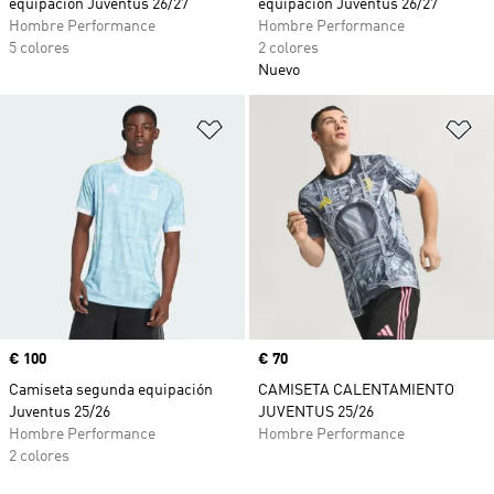
equipación Juventus 26/27
equipación Juventus 26/27
Hombre Performance
Hombre Performance
5 colores
2 colores
Nuevo
Añadir a la lista de deseos
Añ
Precio
€ 100
Precio
€ 70
Camiseta segunda equipación
CAMISETA CALENTAMIENTO
Juventus 25/26
JUVENTUS 25/26
Hombre Performance
Hombre Performance
2 colores