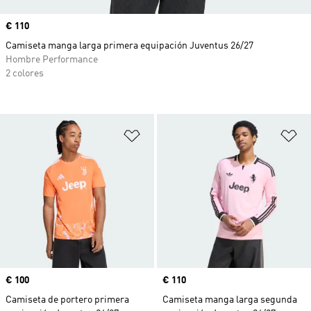
Precio
€ 110
Camiseta manga larga primera equipación Juventus 26/27
Hombre Performance
2 colores
Añadir a la lista de deseos
Añ
Precio
€ 100
Precio
€ 110
Camiseta de portero primera
Camiseta manga larga segunda