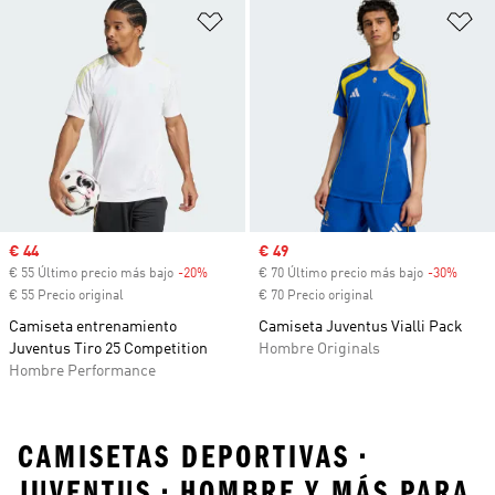
Añadir a la lista de deseos
Añ
Precio de venta
€ 44
Precio de venta
€ 49
€ 55 Último precio más bajo
-20%
Descuento
€ 70 Último precio más bajo
-30%
Descu
€ 55 Precio original
€ 70 Precio original
Camiseta entrenamiento
Camiseta Juventus Vialli Pack
Juventus Tiro 25 Competition
Hombre Originals
Hombre Performance
CAMISETAS DEPORTIVAS •
JUVENTUS • HOMBRE Y MÁS PARA