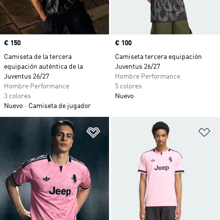
Precio
€ 150
Precio
€ 100
Camiseta de la tercera
Camiseta tercera equipación
equipación auténtica de la
Juventus 26/27
Juventus 26/27
Hombre Performance
Hombre Performance
5 colores
3 colores
Nuevo
Nuevo
Camiseta de jugador
Añadir a la lista de deseos
Añ