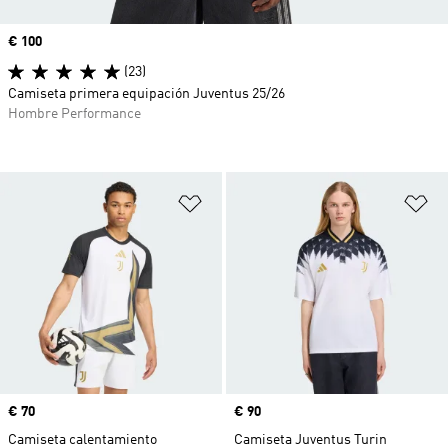
Precio
€ 100
(23)
Camiseta primera equipación Juventus 25/26
Hombre Performance
Añadir a la lista de deseos
Añ
Precio
€ 70
Precio
€ 90
Camiseta calentamiento
Camiseta Juventus Turin