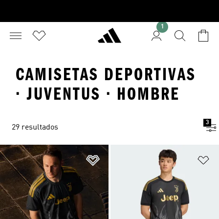
1
CAMISETAS DEPORTIVAS
· JUVENTUS · HOMBRE
3
29 resultados
Añadir a la lista de deseos
Añ