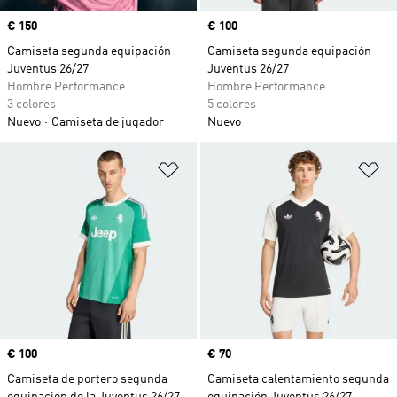
Precio
€ 150
Precio
€ 100
Camiseta segunda equipación
Camiseta segunda equipación
Juventus 26/27
Juventus 26/27
Hombre Performance
Hombre Performance
3 colores
5 colores
Nuevo
Camiseta de jugador
Nuevo
Añadir a la lista de deseos
Añ
Precio
€ 100
Precio
€ 70
Camiseta de portero segunda
Camiseta calentamiento segunda