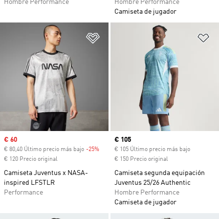
Hombre Performance
Hombre Performance
Camiseta de jugador
Añadir a la lista de deseos
Añ
Precio de venta
€ 60
Precio actual
€ 105
€ 80,40 Último precio más bajo
-25%
Descuento
€ 105 Último precio más bajo
€ 120 Precio original
€ 150 Precio original
Camiseta Juventus x NASA-
Camiseta segunda equipación
inspired LFSTLR
Juventus 25/26 Authentic
Performance
Hombre Performance
Camiseta de jugador