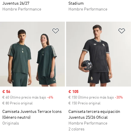
Juventus 26/27
Stadium
Hombre Performance
Hombre Performance
Añadir a la lista de deseos
Añ
Precio de venta
€ 56
Precio de venta
€ 105
€ 60 Último precio más bajo
-6%
Descuento
€ 150 Último precio más bajo
-30%
Desc
€ 80 Precio original
€ 150 Precio original
Camiseta Juventus Terrace Icons
Camiseta tercera equipación
(Género neutro)
Juventus 25/26 Oficial
Originals
Hombre Performance
2 colores