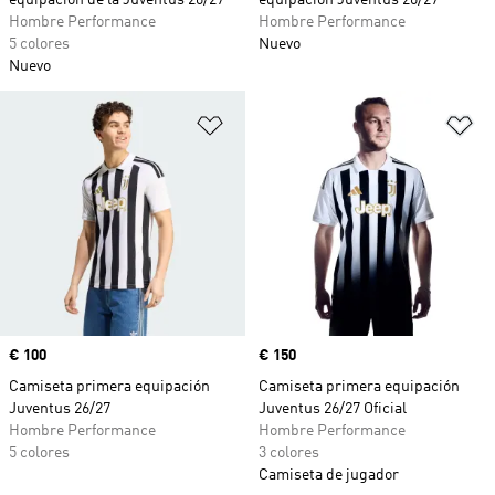
equipación de la Juventus 26/27
equipación Juventus 26/27
Hombre Performance
Hombre Performance
5 colores
Nuevo
Nuevo
Añadir a la lista de deseos
Añ
Precio
€ 100
Precio
€ 150
Camiseta primera equipación
Camiseta primera equipación
Juventus 26/27
Juventus 26/27 Oficial
Hombre Performance
Hombre Performance
5 colores
3 colores
Camiseta de jugador