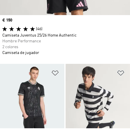
Precio
€ 150
(46)
Camiseta Juventus 25/26 Home Authentic
Hombre Performance
2 colores
Camiseta de jugador
Añadir a la lista de deseos
Añ