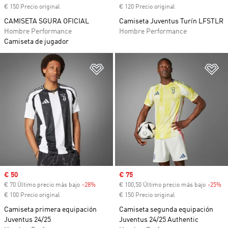
€ 150 Precio original
€ 120 Precio original
CAMISETA SGURA OFICIAL
Camiseta Juventus Turín LFSTLR
Hombre Performance
Hombre Performance
Camiseta de jugador
Añadir a la lista de deseos
Añ
Precio de venta
€ 50
Precio de venta
€ 75
€ 70 Último precio más bajo
-28%
Descuento
€ 100,50 Último precio más bajo
-25%
De
€ 100 Precio original
€ 150 Precio original
Camiseta primera equipación
Camiseta segunda equipación
Juventus 24/25
Juventus 24/25 Authentic