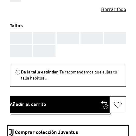
Borrar todo
Tallas
AAA
AAA
AAA
AAA
AAA
AAA
AAA
Da la talla estándar.
Te recomendamos que elijas tu
talla habitual.
Añadir al carrito
Comprar colección Juventus