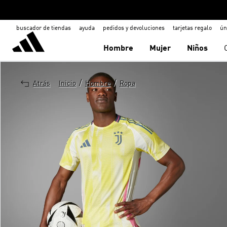
buscador de tiendas
ayuda
pedidos y devoluciones
tarjetas regalo
ún
Hombre
Mujer
Niños
/
/
Atrás
Inicio
Hombre
Ropa