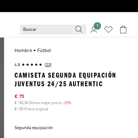
1
Hombre • Fútbol
4.8
(23)
CAMISETA SEGUNDA EQUIPACIÓN
JUVENTUS 24/25 AUTHENTIC
Precio rebajado
€ 75
€ 100,50 Último mejor precio
-25%
Descuento
€ 150 Precio original
Segunda equipación