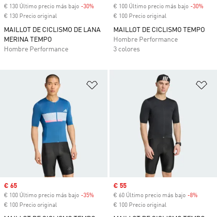
€ 130 Último precio más bajo
-30%
Descuento
€ 100 Último precio más bajo
-30%
Desc
€ 130 Precio original
€ 100 Precio original
MAILLOT DE CICLISMO DE LANA
MAILLOT DE CICLISMO TEMPO
MERINA TEMPO
Hombre Performance
Hombre Performance
3 colores
Añadir a la lista de deseos
Añ
Precio de venta
€ 65
Precio de venta
€ 55
€ 100 Último precio más bajo
-35%
Descuento
€ 60 Último precio más bajo
-8%
Descue
€ 100 Precio original
€ 100 Precio original