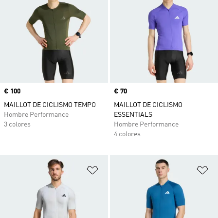
Precio
€ 100
Precio
€ 70
MAILLOT DE CICLISMO TEMPO
MAILLOT DE CICLISMO
Hombre Performance
ESSENTIALS
3 colores
Hombre Performance
4 colores
Añadir a la lista de deseos
Añ