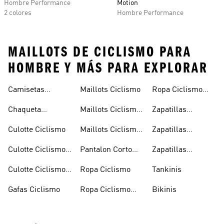
Hombre Performance
Motion
2 colores
Hombre Performance
MAILLOTS DE CICLISMO PARA
HOMBRE Y MÁS PARA EXPLORAR
Camisetas
Maillots Ciclismo
Ropa Ciclismo
Interiores
Mujer
Chaqueta
Maillots Ciclismo
Zapatillas
Ciclismo
Ciclismo
Hombre
Ciclismo
Culotte Ciclismo
Maillots Ciclismo
Zapatillas
Mujer
Ciclismo Hombre
Culotte Ciclismo
Pantalon Corto
Zapatillas
Hombre
Ciclismo
Ciclismo Mujer
Culotte Ciclismo
Ropa Ciclismo
Tankinis
Mujer
Gafas Ciclismo
Ropa Ciclismo
Bikinis
Hombre