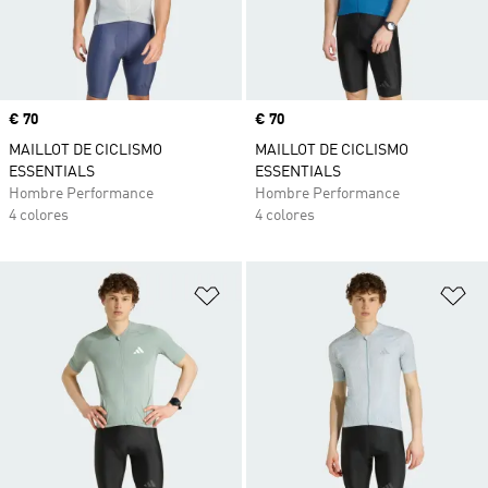
Precio
€ 70
Precio
€ 70
MAILLOT DE CICLISMO
MAILLOT DE CICLISMO
ESSENTIALS
ESSENTIALS
Hombre Performance
Hombre Performance
4 colores
4 colores
Añadir a la lista de deseos
Añ