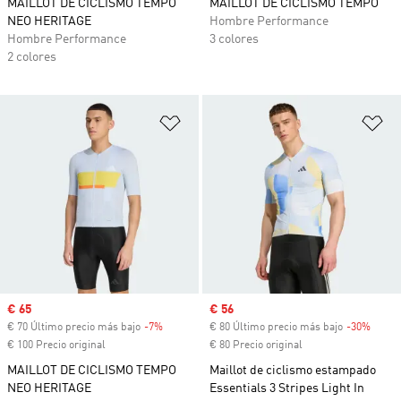
MAILLOT DE CICLISMO TEMPO
MAILLOT DE CICLISMO TEMPO
NEO HERITAGE
Hombre Performance
Hombre Performance
3 colores
2 colores
Añadir a la lista de deseos
Añ
Precio de venta
€ 65
Precio de venta
€ 56
€ 70 Último precio más bajo
-7%
Descuento
€ 80 Último precio más bajo
-30%
Descu
€ 100 Precio original
€ 80 Precio original
MAILLOT DE CICLISMO TEMPO
Maillot de ciclismo estampado
NEO HERITAGE
Essentials 3 Stripes Light In