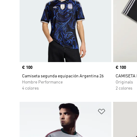
Precio
€ 100
Precio
€ 100
Camiseta segunda equipación Argentina 26
CAMISETA
Hombre Performance
Originals
4 colores
2 colores
Añadir a la li