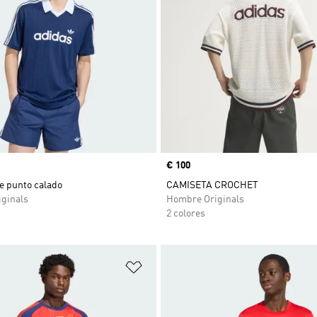
Precio
€ 100
e punto calado
CAMISETA CROCHET
ginals
Hombre Originals
2 colores
sta de deseos
Añadir a la lista de deseos