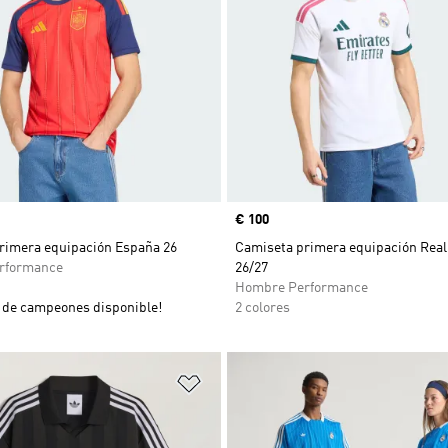
Precio
€ 100
rimera equipación España 26
Camiseta primera equipación Real
rformance
26/27
Hombre Performance
de campeones disponible!
2 colores
sta de deseos
Añadir a la lista de deseos