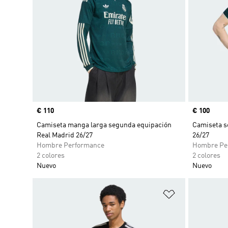
Precio
€ 110
Precio
€ 100
Camiseta manga larga segunda equipación
Camiseta s
Real Madrid 26/27
26/27
Hombre Performance
Hombre Pe
2 colores
2 colores
Nuevo
Nuevo
Añadir a la li