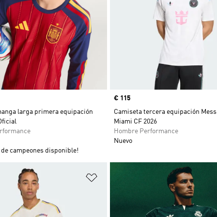
Precio
€ 115
anga larga primera equipación
Camiseta tercera equipación Messi
ficial
Miami CF 2026
rformance
Hombre Performance
Nuevo
de campeones disponible!
sta de deseos
Añadir a la lista de deseos