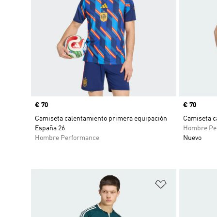
Precio
€ 70
Precio
€ 70
Camiseta calentamiento primera equipación
Camiseta c
España 26
Hombre Pe
Hombre Performance
Nuevo
Añadir a la li