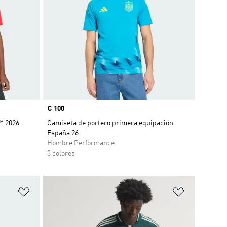
Precio
€ 100
™ 2026
Camiseta de portero primera equipación
España 26
Hombre Performance
3 colores
Añadir a la lista de deseos
Añadir a la