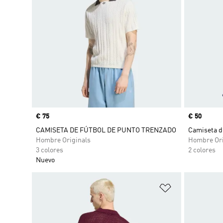
Precio
€ 75
Precio
€ 50
CAMISETA DE FÚTBOL DE PUNTO TRENZADO
Camiseta d
Hombre Originals
Hombre Ori
3 colores
2 colores
Nuevo
Añadir a la li