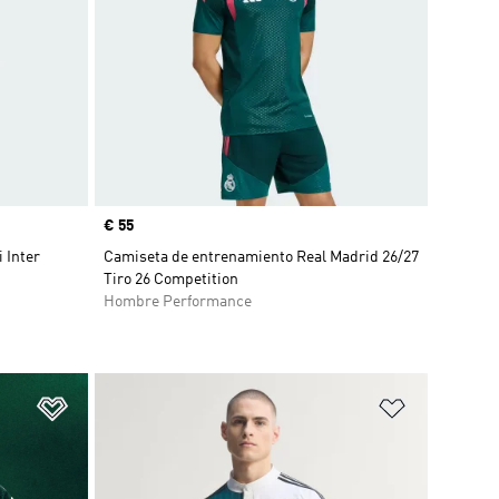
Precio
€ 55
 Inter
Camiseta de entrenamiento Real Madrid 26/27
Tiro 26 Competition
Hombre Performance
Añadir a la lista de deseos
Añadir a la