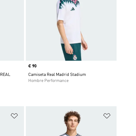
Precio
€ 90
 REAL
Camiseta Real Madrid Stadium
Hombre Performance
Añadir a la lista de deseos
Añadir a la