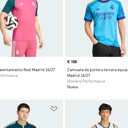
Precio
€ 100
alentamiento Real Madrid 26/27
Camiseta de portero tercera equip
rformance
Madrid 26/27
Hombre Performance
Nuevo
sta de deseos
Añadir a la lista de deseos