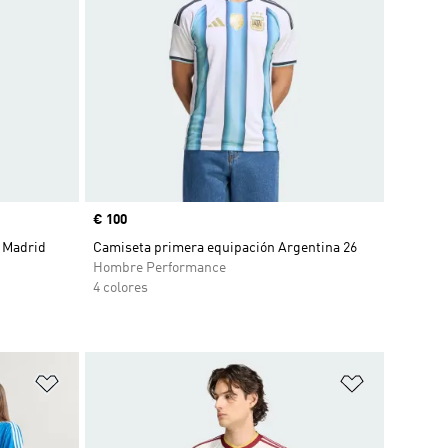
Precio
€ 100
 Madrid
Camiseta primera equipación Argentina 26
Hombre Performance
4 colores
Añadir a la lista de deseos
Añadir a la