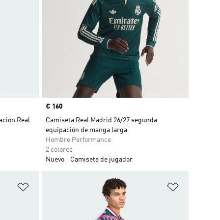
Precio
€ 160
ación Real
Camiseta Real Madrid 26/27 segunda
equipación de manga larga
Hombre Performance
2 colores
Nuevo
Camiseta de jugador
Añadir a la lista de deseos
Añadir a la