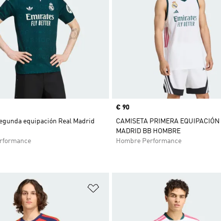
Precio
€ 90
egunda equipación Real Madrid
CAMISETA PRIMERA EQUIPACIÓN
MADRID BB HOMBRE
rformance
Hombre Performance
sta de deseos
Añadir a la lista de deseos