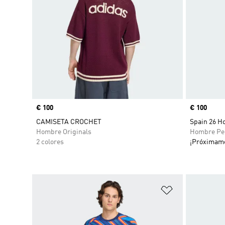
Precio
€ 100
Precio
€ 100
CAMISETA CROCHET
Spain 26 H
Hombre Originals
Hombre Pe
2 colores
¡Próximam
Añadir a la li