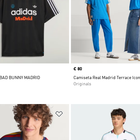
Precio
€ 80
 BAD BUNNY MADRID
Camiseta Real Madrid Terrace Ico
Originals
sta de deseos
Añadir a la lista de deseos