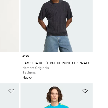
Precio
€ 75
CAMISETA DE FÚTBOL DE PUNTO TRENZADO
Hombre Originals
3 colores
Nuevo
Añadir a la lista de deseos
Añadir a la