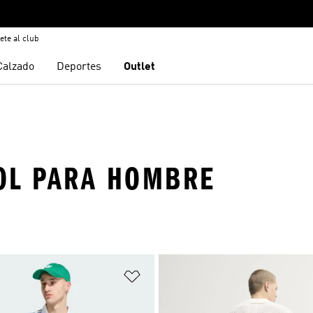
ete al club
Calzado
Deportes
Outlet
OL PARA HOMBRE
sta de deseos
Añadir a la lista de deseos