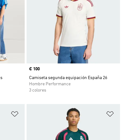
Precio
€ 100
ns
Camiseta segunda equipación España 26
Hombre Performance
3 colores
Añadir a la lista de deseos
Añadir a la