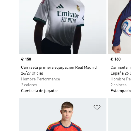
Precio
€ 150
Precio
€ 160
Camiseta primera equipación Real Madrid
Camiseta m
26/27 Oficial
España 26 O
Hombre Performance
Hombre Pe
2 colores
2 colores
Camiseta de jugador
Estampado 
Añadir a la li