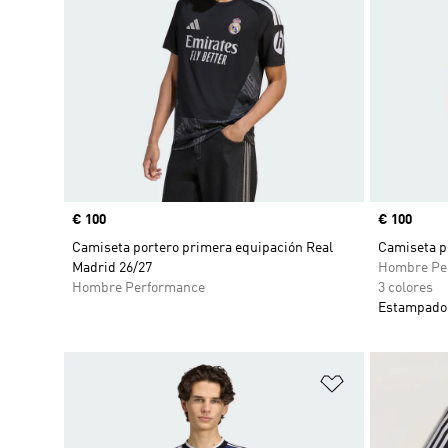
Precio
€ 100
Precio
€ 100
Camiseta portero primera equipación Real
Camiseta p
Madrid 26/27
Hombre Pe
Hombre Performance
3 colores
Estampado 
Añadir a la li