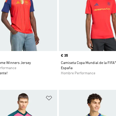
Precio
€ 35
ome Winners Jersey
Camiseta Copa Mundial de la FIFA
rformance
España
ente!
Hombre Performance
sta de deseos
Añadir a la lista de deseos