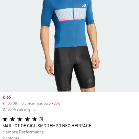
Precio de venta
€ 65
€ 100 Último precio más bajo
-35%
Descuento
€ 100 Precio original
(3)
MAILLOT DE CICLISMO TEMPO NEO HERITAGE
Hombre Performance
2 colores