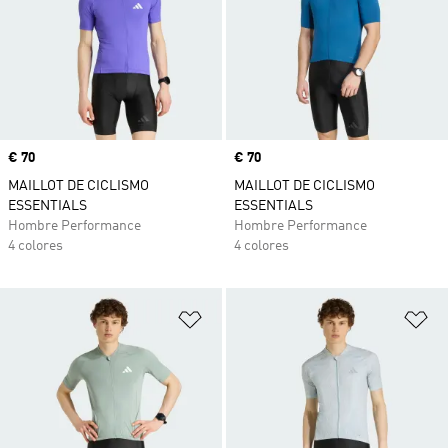
Precio
€ 70
Precio
€ 70
MAILLOT DE CICLISMO
MAILLOT DE CICLISMO
ESSENTIALS
ESSENTIALS
Hombre Performance
Hombre Performance
4 colores
4 colores
Añadir a la lista de deseos
Añ