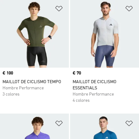
Añadir a la lista de deseos
Añ
Precio
€ 100
Precio
€ 70
MAILLOT DE CICLISMO TEMPO
MAILLOT DE CICLISMO
Hombre Performance
ESSENTIALS
3 colores
Hombre Performance
4 colores
Añadir a la lista de deseos
Añ