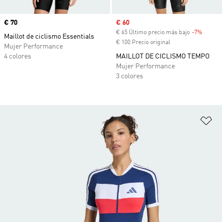
Precio
€ 70
Precio de venta
€ 60
€ 65 Último precio más bajo
-7%
Descue
Maillot de ciclismo Essentials
€ 100 Precio original
Mujer Performance
4 colores
MAILLOT DE CICLISMO TEMPO
Mujer Performance
3 colores
Añ