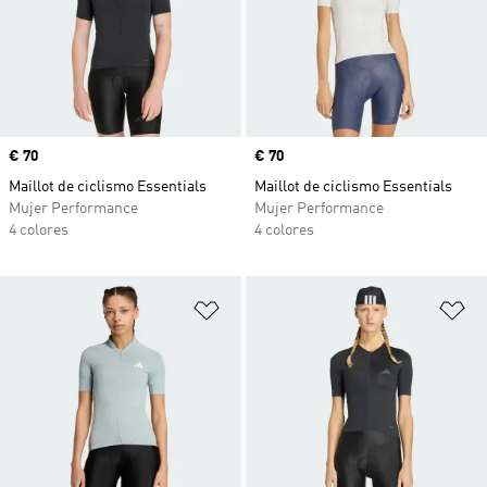
Precio
€ 70
Precio
€ 70
Maillot de ciclismo Essentials
Maillot de ciclismo Essentials
Mujer Performance
Mujer Performance
4 colores
4 colores
Añadir a la lista de deseos
Añ