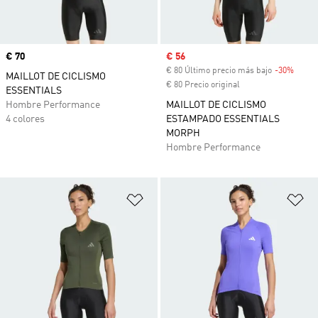
Precio
€ 70
Precio de venta
€ 56
€ 80 Último precio más bajo
-30%
Descu
MAILLOT DE CICLISMO
€ 80 Precio original
ESSENTIALS
Hombre Performance
MAILLOT DE CICLISMO
4 colores
ESTAMPADO ESSENTIALS
MORPH
Hombre Performance
Añadir a la lista de deseos
Añ