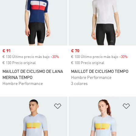
Precio de venta
€ 91
Precio de venta
€ 70
€ 130 Último precio más bajo
-30%
Descuento
€ 100 Último precio más bajo
-30%
Desc
€ 130 Precio original
€ 100 Precio original
MAILLOT DE CICLISMO DE LANA
MAILLOT DE CICLISMO TEMPO
MERINA TEMPO
Hombre Performance
Hombre Performance
3 colores
Añadir a la lista de deseos
Añ