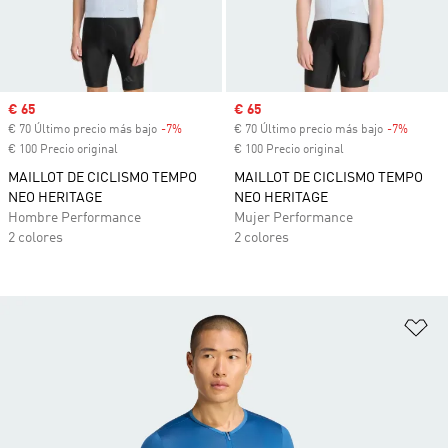
Precio de venta
€ 65
Precio de venta
€ 65
€ 70 Último precio más bajo
-7%
Descuento
€ 70 Último precio más bajo
-7%
Descue
€ 100 Precio original
€ 100 Precio original
MAILLOT DE CICLISMO TEMPO
MAILLOT DE CICLISMO TEMPO
NEO HERITAGE
NEO HERITAGE
Hombre Performance
Mujer Performance
2 colores
2 colores
Añ