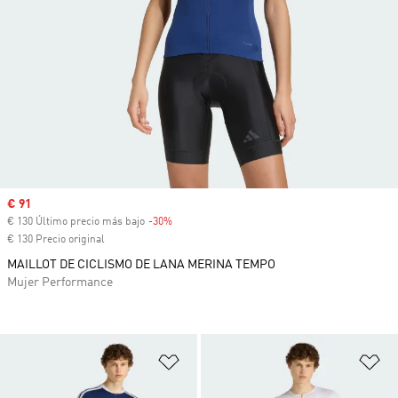
Precio de venta
€ 91
€ 130 Último precio más bajo
-30%
Descuento
€ 130 Precio original
MAILLOT DE CICLISMO DE LANA MERINA TEMPO
Mujer Performance
Añadir a la lista de deseos
Añ