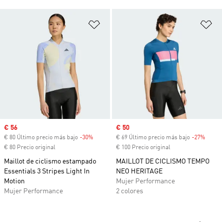
Añadir a la lista de deseos
Añ
Precio de venta
€ 56
Precio de venta
€ 50
€ 80 Último precio más bajo
-30%
Descuento
€ 69 Último precio más bajo
-27%
Descu
€ 80 Precio original
€ 100 Precio original
Maillot de ciclismo estampado
MAILLOT DE CICLISMO TEMPO
Essentials 3 Stripes Light In
NEO HERITAGE
Motion
Mujer Performance
Mujer Performance
2 colores