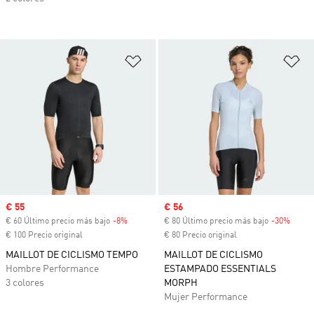
Añadir a la lista de deseos
Añ
Precio de venta
€ 55
Precio de venta
€ 56
€ 60 Último precio más bajo
-8%
Descuento
€ 80 Último precio más bajo
-30%
Descu
€ 100 Precio original
€ 80 Precio original
MAILLOT DE CICLISMO TEMPO
MAILLOT DE CICLISMO
Hombre Performance
ESTAMPADO ESSENTIALS
3 colores
MORPH
Mujer Performance