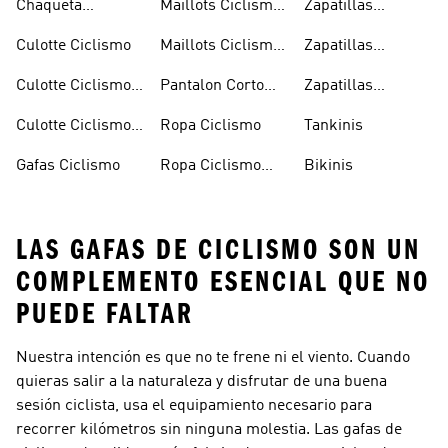
Chaqueta
Maillots Ciclismo
Zapatillas
Ciclismo
Ciclismo
Hombre
Ciclismo
Culotte Ciclismo
Maillots Ciclismo
Zapatillas
Mujer
Ciclismo Hombre
Culotte Ciclismo
Pantalon Corto
Zapatillas
Hombre
Ciclismo
Ciclismo Mujer
Culotte Ciclismo
Ropa Ciclismo
Tankinis
Mujer
Gafas Ciclismo
Ropa Ciclismo
Bikinis
Hombre
LAS GAFAS DE CICLISMO SON UN
COMPLEMENTO ESENCIAL QUE NO
PUEDE FALTAR
Nuestra intención es que no te frene ni el viento. Cuando
quieras salir a la naturaleza y disfrutar de una buena
sesión ciclista, usa el equipamiento necesario para
recorrer kilómetros sin ninguna molestia. Las gafas de