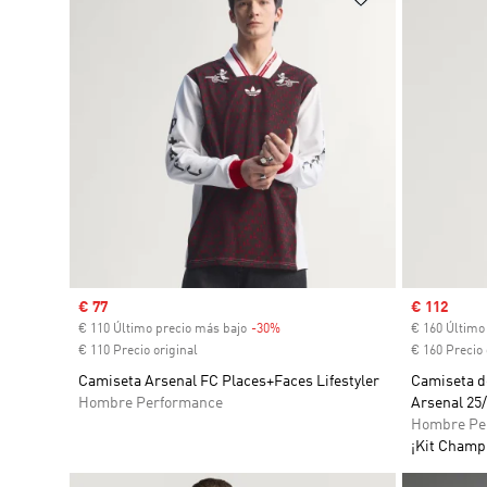
Precio de venta
€ 77
Precio de 
€ 112
€ 110 Último precio más bajo
-30%
Descuento
€ 160 Último
€ 110 Precio original
€ 160 Precio 
Camiseta Arsenal FC Places+Faces Lifestyler
Camiseta d
Hombre Performance
Arsenal 25
Hombre Pe
¡Kit Champi