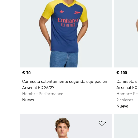
Precio
€ 70
Precio
€ 100
Camiseta calentamiento segunda equipación
Camiseta s
Arsenal FC 26/27
Arsenal FC
Hombre Performance
Hombre Pe
Nuevo
2 colores
Nuevo
Añadir a la li