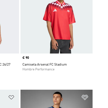
Precio
€ 90
C 26/27
Camiseta Arsenal FC Stadium
Hombre Performance
Añadir a la lista de deseos
Añadir a la