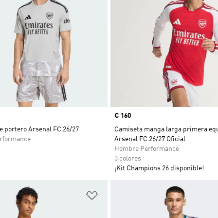
Precio
€ 160
e portero Arsenal FC 26/27
Camiseta manga larga primera eq
rformance
Arsenal FC 26/27 Oficial
Hombre Performance
3 colores
¡Kit Champions 26 disponible!
sta de deseos
Añadir a la lista de deseos