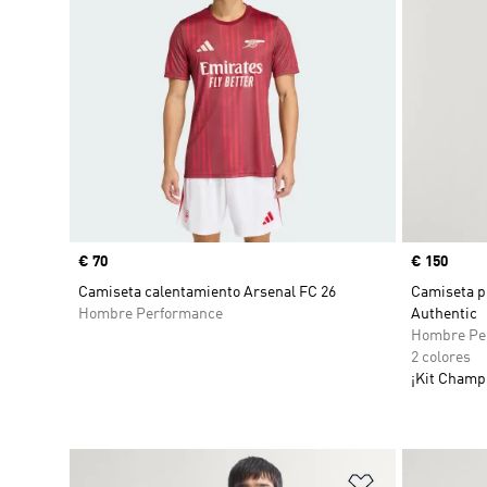
Precio
€ 70
Precio
€ 150
Camiseta calentamiento Arsenal FC 26
Camiseta p
Hombre Performance
Authentic
Hombre Pe
2 colores
¡Kit Champi
Añadir a la li