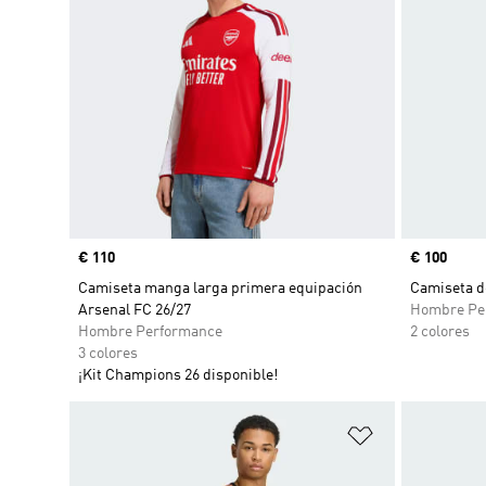
Precio
€ 110
Precio
€ 100
Camiseta manga larga primera equipación
Camiseta d
Arsenal FC 26/27
Hombre Pe
Hombre Performance
2 colores
3 colores
¡Kit Champions 26 disponible!
Añadir a la li