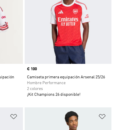
Precio
€ 100
uipación
Camiseta primera equipación Arsenal 25/26
Hombre Performance
2 colores
¡Kit Champions 26 disponible!
Añadir a la lista de deseos
Añadir a la