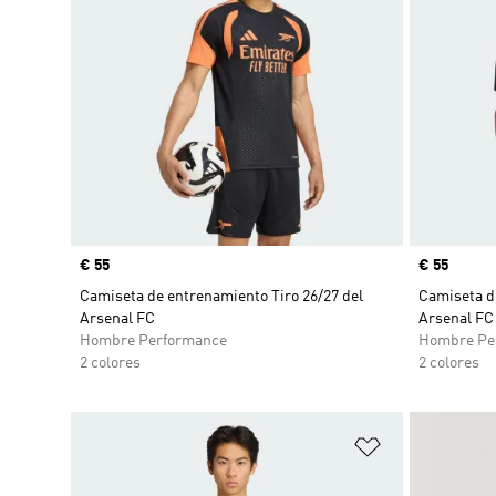
Precio
€ 55
Precio
€ 55
Camiseta de entrenamiento Tiro 26/27 del
Camiseta de
Arsenal FC
Arsenal FC
Hombre Performance
Hombre Pe
2 colores
2 colores
Añadir a la li