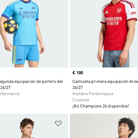
Precio
€ 100
egunda equipación de portero del
Camiseta primera equipación Ars
 26/27
26/27
rformance
Hombre Performance
3 colores
¡Kit Champions 26 disponible!
sta de deseos
Añadir a la lista de deseos