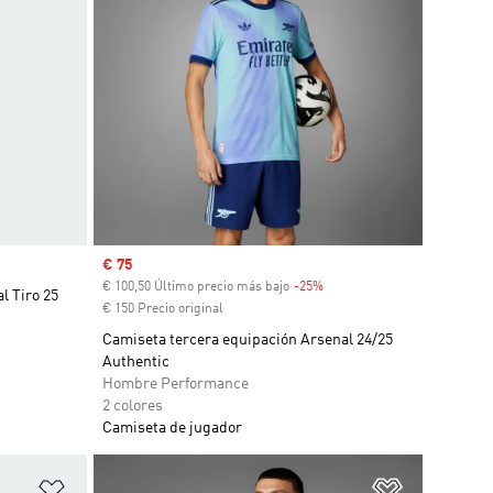
Precio de venta
€ 75
€ 100,50 Último precio más bajo
-25%
Descuento
l Tiro 25
€ 150 Precio original
Camiseta tercera equipación Arsenal 24/25
Authentic
Hombre Performance
2 colores
Camiseta de jugador
Añadir a la lista de deseos
Añadir a la