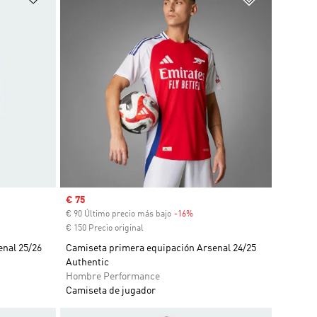
Precio de venta
€ 75
uento
€ 90 Último precio más bajo
-16%
Descuento
€ 150 Precio original
nal 25/26
Camiseta primera equipación Arsenal 24/25
Authentic
Hombre Performance
Camiseta de jugador