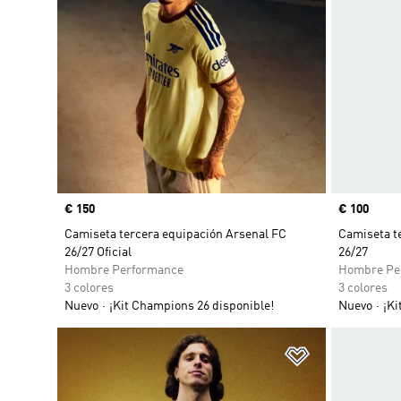
Precio
€ 150
Precio
€ 100
Camiseta tercera equipación Arsenal FC
Camiseta t
26/27 Oficial
26/27
Hombre Performance
Hombre Pe
3 colores
3 colores
Nuevo
¡Kit Champions 26 disponible!
Nuevo
¡Ki
Añadir a la li