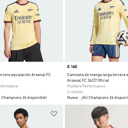
Precio
€ 160
ercera equipación Arsenal FC
Camiseta de manga larga tercera 
Arsenal FC 26/27 Oficial
rformance
Hombre Performance
3 colores
t Champions 26 disponible!
Nuevo
¡Kit Champions 26 disponi
sta de deseos
Añadir a la lista de deseos