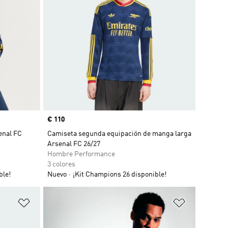
Precio
€ 110
enal FC
Camiseta segunda equipación de manga larga
Arsenal FC 26/27
Hombre Performance
3 colores
ble!
Nuevo
¡Kit Champions 26 disponible!
Añadir a la lista de deseos
Añadir a la