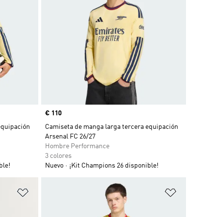
Precio
€ 110
equipación
Camiseta de manga larga tercera equipación
Arsenal FC 26/27
Hombre Performance
3 colores
ble!
Nuevo
¡Kit Champions 26 disponible!
Añadir a la lista de deseos
Añadir a la