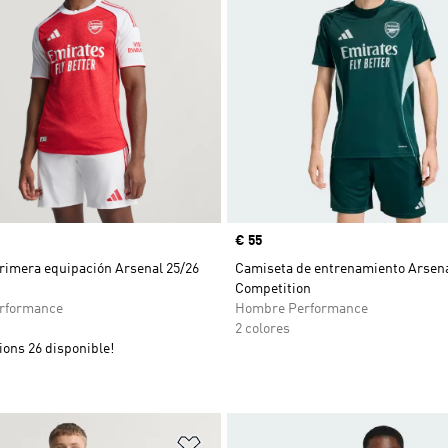
Precio
€ 55
rimera equipación Arsenal 25/26
Camiseta de entrenamiento Arsena
Competition
rformance
Hombre Performance
2 colores
ons 26 disponible!
sta de deseos
Añadir a la lista de deseos