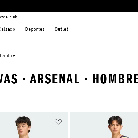
ete al club
Calzado
Deportes
Outlet
Hombre
VAS · ARSENAL · HOMBR
sta de deseos
Añadir a la lista de deseos