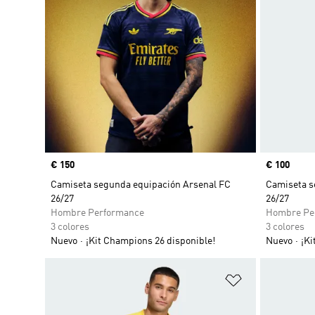
Precio
€ 150
Precio
€ 100
Camiseta segunda equipación Arsenal FC
Camiseta s
26/27
26/27
Hombre Performance
Hombre Pe
3 colores
3 colores
Nuevo
¡Kit Champions 26 disponible!
Nuevo
¡Ki
Añadir a la li