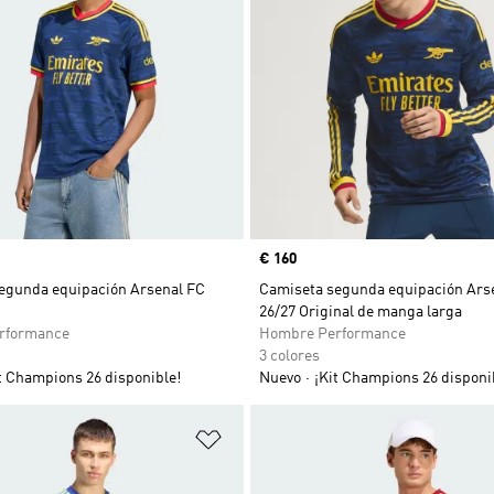
Precio
€ 160
egunda equipación Arsenal FC
Camiseta segunda equipación Ars
26/27 Original de manga larga
rformance
Hombre Performance
3 colores
t Champions 26 disponible!
Nuevo
¡Kit Champions 26 disponi
sta de deseos
Añadir a la lista de deseos