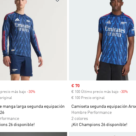
venta
Precio de venta
€ 70
 precio más bajo
-30%
Descuento
€ 100 Último precio más bajo
-30%
Desc
original
€ 100 Precio original
e manga larga segunda equipación
Camiseta segunda equipación Arse
/26
Hombre Performance
rformance
2 colores
ons 26 disponible!
¡Kit Champions 26 disponible!