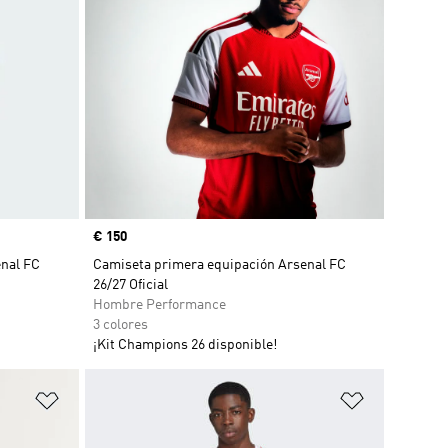
Precio
€ 150
enal FC
Camiseta primera equipación Arsenal FC
26/27 Oficial
Hombre Performance
3 colores
¡Kit Champions 26 disponible!
Añadir a la lista de deseos
Añadir a la