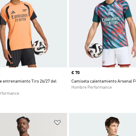
Precio
€ 70
 entrenamiento Tiro 26/27 del
Camiseta calentamiento Arsenal F
Hombre Performance
rformance
sta de deseos
Añadir a la lista de deseos