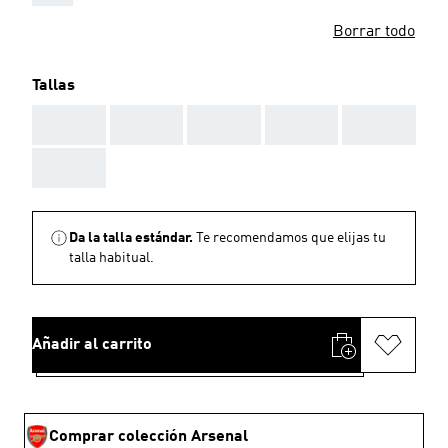
Borrar todo
Tallas
AAA
AAA
AAA
AAA
AAA
AAA
Da la talla estándar.
Te recomendamos que elijas tu
talla habitual.
Añadir al carrito
Comprar colección Arsenal