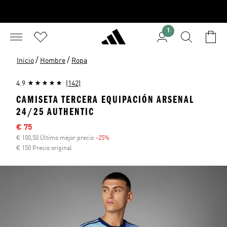
1
/
/
Inicio
Hombre
Ropa
4.9
(142)
CAMISETA TERCERA EQUIPACIÓN ARSENAL
24/25 AUTHENTIC
Precio rebajado
€ 75
€ 100,50 Último mejor precio
-25%
Descuento
€ 150 Precio original