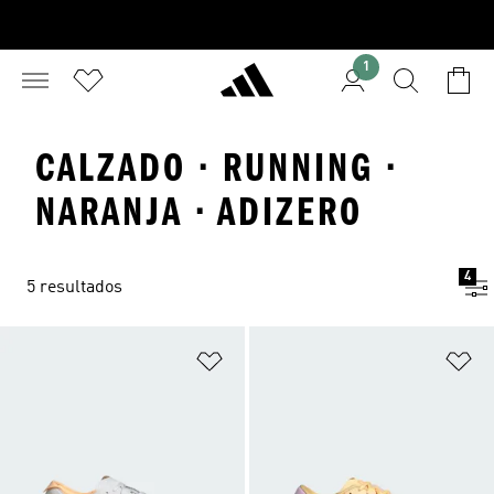
1
CALZADO · RUNNING ·
NARANJA · ADIZERO
4
5 resultados
Añadir a la lista de deseos
Añ