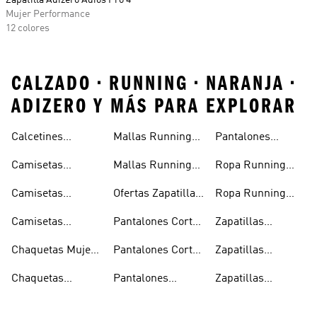
Zapatilla Adizero Adios Pro 4
Mujer Performance
12 colores
CALZADO • RUNNING • NARANJA •
ADIZERO Y MÁS PARA EXPLORAR
Calcetines
Mallas Running
Pantalones
Running
Hombre
Running Mujer
Camisetas
Mallas Running
Ropa Running
Running
Mujer
Hombre
Camisetas
Ofertas Zapatillas
Ropa Running
Running Hombre
Running
Mujer
Camisetas
Pantalones Cortos
Zapatillas
Running Mujer
Running Hombre
Running
Chaquetas Mujer
Pantalones Cortos
Zapatillas
Running
Running Mujer
Running Hombre
Chaquetas
Pantalones
Zapatillas
Running Hombre
Running Hombre
Running Mujer