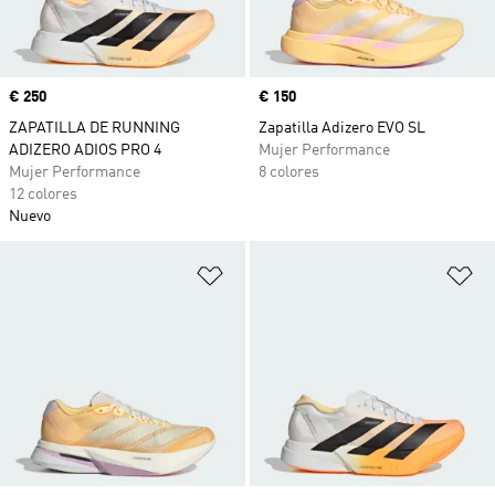
Precio
€ 250
Precio
€ 150
ZAPATILLA DE RUNNING
Zapatilla Adizero EVO SL
ADIZERO ADIOS PRO 4
Mujer Performance
Mujer Performance
8 colores
12 colores
Nuevo
Añadir a la lista de deseos
Añ