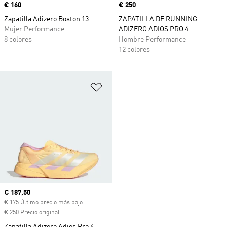
Precio
€ 160
Precio
€ 250
Zapatilla Adizero Boston 13
ZAPATILLA DE RUNNING
Mujer Performance
ADIZERO ADIOS PRO 4
8 colores
Hombre Performance
12 colores
Añadir a la lista de deseos
Precio actual
€ 187,50
€ 175 Último precio más bajo
€ 250 Precio original