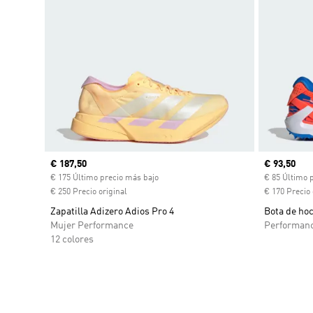
Precio actual
€ 187,50
Precio act
€ 93,50
€ 175 Último precio más bajo
€ 85 Último 
€ 250 Precio original
€ 170 Precio 
Zapatilla Adizero Adios Pro 4
Bota de hoc
Mujer Performance
Performan
12 colores