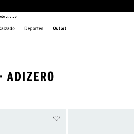
ete al club
Calzado
Deportes
Outlet
· ADIZERO
sta de deseos
Añadir a la lista de deseos