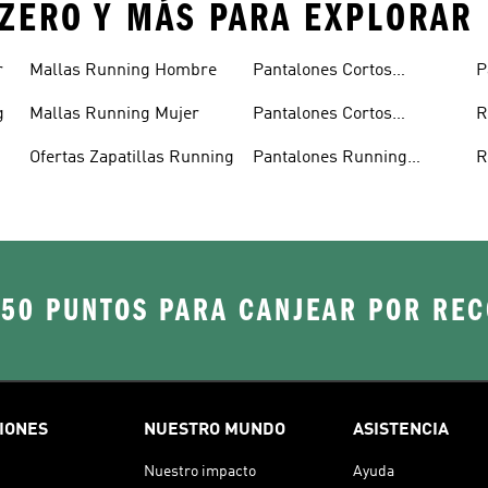
IZERO Y MÁS PARA EXPLORAR
r
Mallas Running Hombre
Pantalones Cortos
P
Running Hombre
g
Mallas Running Mujer
Pantalones Cortos
R
Running Mujer
Ofertas Zapatillas Running
Pantalones Running
R
Hombre
250 PUNTOS PARA CANJEAR POR RE
IONES
NUESTRO MUNDO
ASISTENCIA
Nuestro impacto
Ayuda