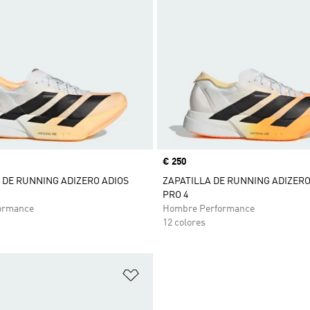
Precio
€ 250
 DE RUNNING ADIZERO ADIOS
ZAPATILLA DE RUNNING ADIZERO
PRO 4
ormance
Hombre Performance
12 colores
sta de deseos
Añadir a la lista de deseos