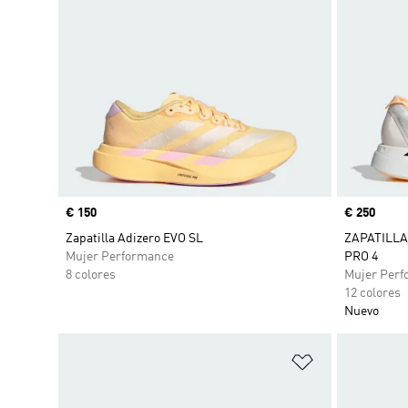
Precio
€ 150
Precio
€ 250
Zapatilla Adizero EVO SL
ZAPATILLA
Mujer Performance
PRO 4
8 colores
Mujer Perf
12 colores
Nuevo
Añadir a la li