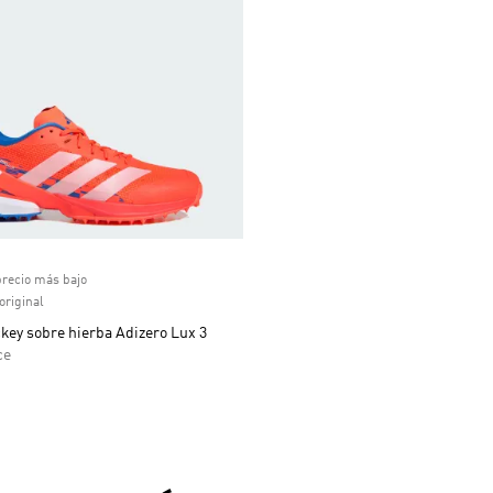
ual
precio más bajo
original
key sobre hierba Adizero Lux 3
ce