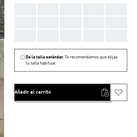
AAA
AAA
AAA
AAA
AAA
AAA
AAA
AAA
AAA
AAA
AAA
AAA
AAA
AAA
AAA
Da la talla estándar.
Te recomendamos que elijas
tu talla habitual.
Añadir al carrito