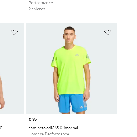
Performance
2 colores
Añadir a la lista de deseos
Añadir a la
Precio
€ 35
OOL+
camiseta adi365 Climacool
Hombre Performance