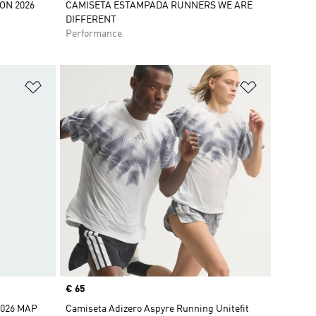
ON 2026
CAMISETA ESTAMPADA RUNNERS WE ARE
DIFFERENT
Performance
Añadir a la lista de deseos
Añadir a la
Precio
€ 65
2026 MAP
Camiseta Adizero Aspyre Running Unitefit