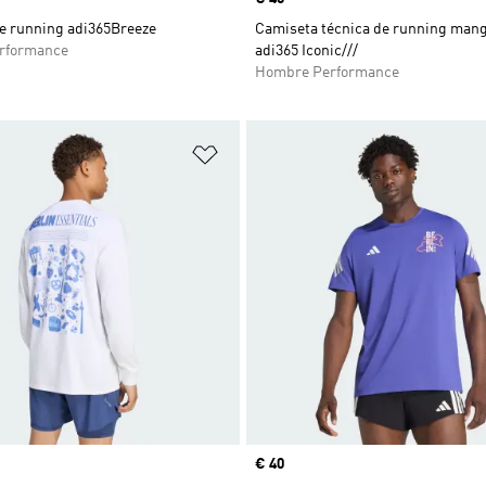
e running adi365Breeze
Camiseta técnica de running mang
rformance
adi365 Iconic///
Hombre Performance
sta de deseos
Añadir a la lista de deseos
Precio
€ 40