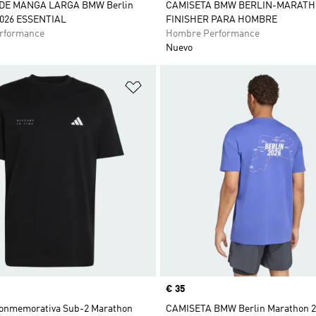
DE MANGA LARGA BMW Berlin
CAMISETA BMW BERLIN-MARATH
2026 ESSENTIAL
FINISHER PARA HOMBRE
rformance
Hombre Performance
Nuevo
sta de deseos
Añadir a la lista de deseos
Precio
€ 35
onmemorativa Sub-2 Marathon
CAMISETA BMW Berlin Marathon 