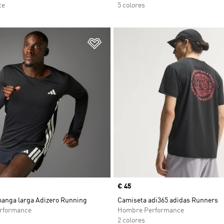
ce
5 colores
sta de deseos
Añadir a la lista de deseos
Precio
€ 45
anga larga Adizero Running
Camiseta adi365 adidas Runners
rformance
Hombre Performance
2 colores