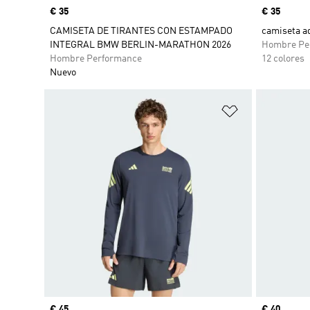
Precio
€ 35
Precio
€ 35
CAMISETA DE TIRANTES CON ESTAMPADO
camiseta a
INTEGRAL BMW BERLIN-MARATHON 2026
Hombre Pe
Hombre Performance
12 colores
Nuevo
Añadir a la li
Precio
€ 45
Precio
€ 40