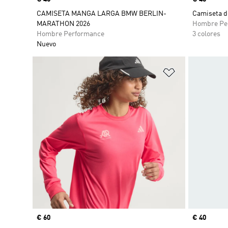
CAMISETA MANGA LARGA BMW BERLIN-
Camiseta d
MARATHON 2026
Hombre Pe
Hombre Performance
3 colores
Nuevo
Añadir a la li
Precio
€ 60
Precio
€ 40