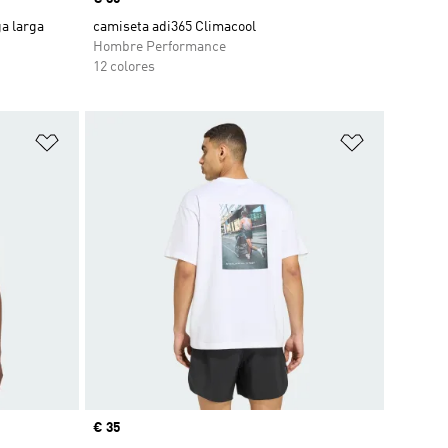
a larga
camiseta adi365 Climacool
Hombre Performance
12 colores
Añadir a la lista de deseos
Añadir a la
Precio
€ 35