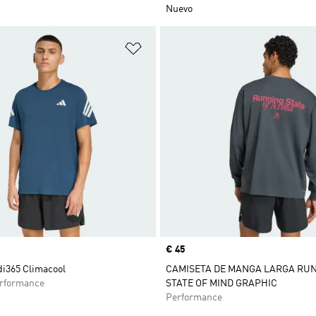
Nuevo
sta de deseos
Añadir a la lista de deseos
Precio
€ 45
di365 Climacool
CAMISETA DE MANGA LARGA RU
rformance
STATE OF MIND GRAPHIC
Performance