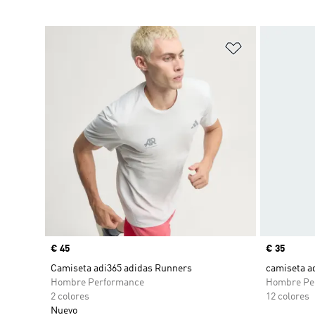
Añadir a la li
Precio
€ 45
Precio
€ 35
Camiseta adi365 adidas Runners
camiseta a
Hombre Performance
Hombre Pe
2 colores
12 colores
Nuevo