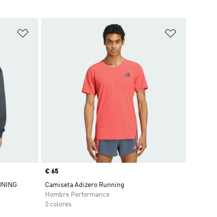
Añadir a la lista de deseos
Añadir a la
Precio
€ 65
NNING
Camiseta Adizero Running
Hombre Performance
2 colores