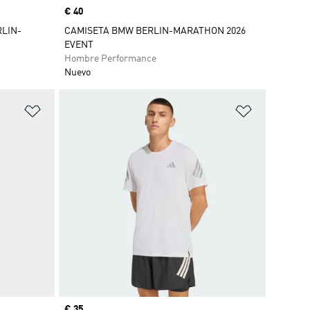
Precio
€ 40
RLIN-
CAMISETA BMW BERLIN-MARATHON 2026
EVENT
Hombre Performance
Nuevo
Añadir a la lista de deseos
Añadir a la
Precio
€ 35