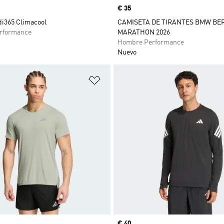
Precio
€ 35
di365 Climacool
CAMISETA DE TIRANTES BMW BE
rformance
MARATHON 2026
Hombre Performance
Nuevo
sta de deseos
Añadir a la lista de deseos
Precio
€ 40