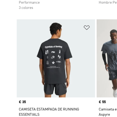
Performance
Hombre Pe
3 colores
Añadir a la li
Precio
€ 35
Precio
€ 55
CAMISETA ESTAMPADA DE RUNNING
Camiseta e
ESSENTIALS
Aspyre