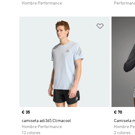
Hombre Performance
Performan
Añadir a la li
Precio
€ 35
Precio
€ 70
camiseta adi365 Climacool
Camiseta m
Hombre Performance
Hombre Pe
12 colores
2 colores