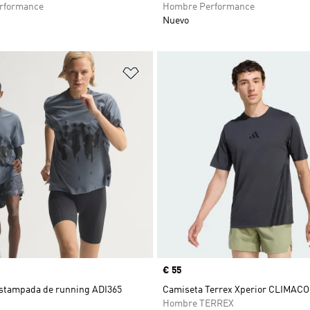
rformance
Hombre Performance
Nuevo
sta de deseos
Añadir a la lista de deseos
Precio
€ 55
stampada de running ADI365
Camiseta Terrex Xperior CLIMAC
Hombre TERREX