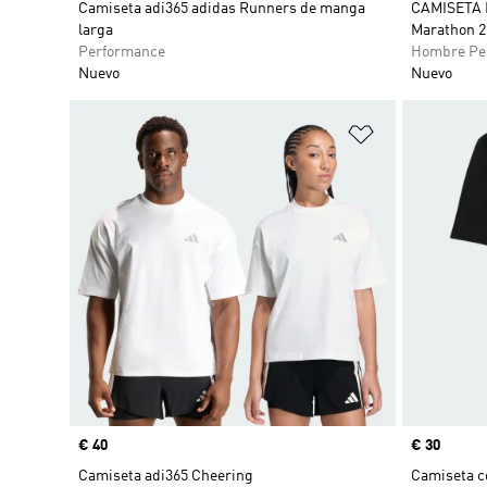
Camiseta adi365 adidas Runners de manga
CAMISETA 
larga
Marathon 
Performance
Hombre Pe
Nuevo
Nuevo
Añadir a la li
Precio
€ 40
Precio
€ 30
Camiseta adi365 Cheering
Camiseta c