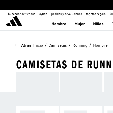
buscador de tiendas
ayuda
pedidos y devoluciones
tarjetas regalo
ún
Hombre
Mujer
Niños
Atrás
Inicio
Camisetas
Running
Hombre
CAMISETAS DE RUN
ZAPATILLAS
CAMISETAS
PA