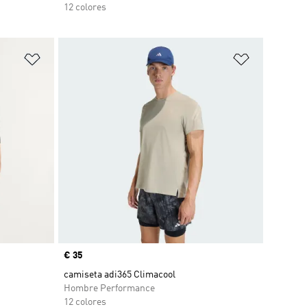
12 colores
Añadir a la lista de deseos
Añadir a la
Precio
€ 35
camiseta adi365 Climacool
Hombre Performance
12 colores