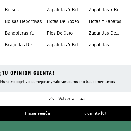
Baloncesto
Zapatilllas
Bolsos
Zapatillas Y Botas
Zapatillas Y Botas
Doradas
Blancas
Rojas
Bolsas Deportivas
Botas De Boxeo
Botas Y Zapatos
Rosas
Bandoleras Y
Pies De Gato
Zapatillas De
Bolsas De
Rugby
Braguitas De
Zapatillas Y Botas
Zapatillas
Hombro
Bikini Y Tankini
Gore-tex
Senderismo
¡TU OPINIÓN CUENTA!
Nuestro objetivo es mejorar y valoramos mucho tus comentarios.
Volver arriba
Iniciar sesión
Tu carrito (0)