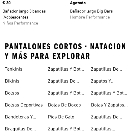
Precio
€ 30
Agotado
Bañador largo 3 bandas
Bañador largo Big Bars
(Adolescentes)
Hombre Performance
Niños Performance
PANTALONES CORTOS • NATACION
Y MÁS PARA EXPLORAR
Tankinis
Zapatillas Y Botas
Zapatillas De
Azules
Halterofilia
Bikinis
Zapatillas De
Zapatos Y
Baloncesto
Zapatilllas
Bolsos
Zapatillas Y Botas
Zapatillas Y Botas
Doradas
Blancas
Rojas
Bolsas Deportivas
Botas De Boxeo
Botas Y Zapatos
Rosas
Bandoleras Y
Pies De Gato
Zapatillas De
Bolsas De
Rugby
Braguitas De
Zapatillas Y Botas
Zapatillas
Hombro