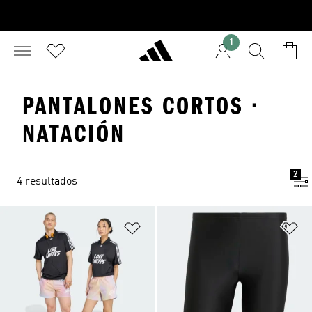
1
PANTALONES CORTOS ·
NATACIÓN
2
4 resultados
Añadir a la lista de deseos
Añ