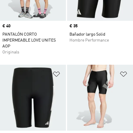
Precio
€ 40
Precio
€ 35
PANTALÓN CORTO
Bañador largo Solid
IMPERMEABLE LOVE UNITES
Hombre Performance
AOP
Originals
Añadir a la lista de deseos
Añ