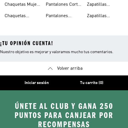
Running Mujer
Running Hombre
Running
Chaquetas Mujer
Pantalones Cortos
Zapatillas
Running
Running Mujer
Running Hombre
Chaquetas
Pantalones
Zapatillas
Running Hombre
Running Hombre
Running Mujer
¡TU OPINIÓN CUENTA!
Nuestro objetivo es mejorar y valoramos mucho tus comentarios.
Volver arriba
Iniciar sesión
Tu carrito (0)
ÚNETE AL CLUB Y GANA 250
PUNTOS PARA CANJEAR POR
RECOMPENSAS