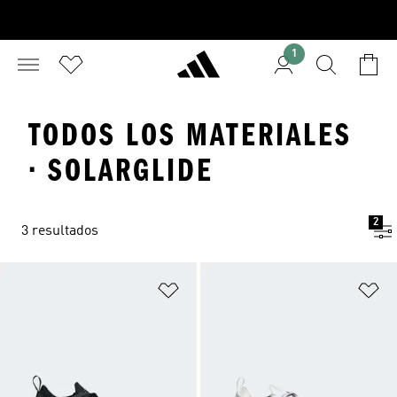
1
TODOS LOS MATERIALES
· SOLARGLIDE
2
3 resultados
Añadir a la lista de deseos
Añ