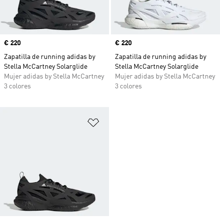
Precio
€ 220
Precio
€ 220
Zapatilla de running adidas by
Zapatilla de running adidas by
Stella McCartney Solarglide
Stella McCartney Solarglide
Mujer adidas by Stella McCartney
Mujer adidas by Stella McCartney
3 colores
3 colores
Añadir a la lista de deseos