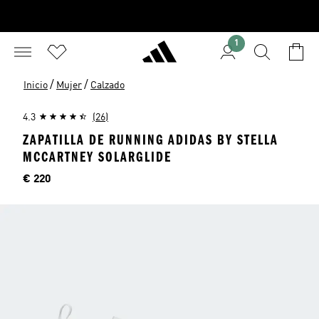
1
/
/
Inicio
Mujer
Calzado
4.3
(26)
ZAPATILLA DE RUNNING ADIDAS BY STELLA
MCCARTNEY SOLARGLIDE
Precio
€ 220