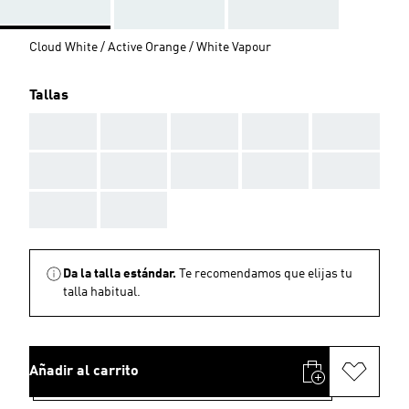
Cloud White / Active Orange / White Vapour
Tallas
AAA
AAA
AAA
AAA
AAA
AAA
AAA
AAA
AAA
AAA
AAA
AAA
Da la talla estándar.
Te recomendamos que elijas tu
talla habitual.
Añadir al carrito