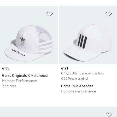
Añadir a la lista de deseos
Añ
Precio
€ 35
Precio actual
€ 21
€ 19,25 Último precio más bajo
Gorra Originals X Metalwood
€ 35 Precio original
Hombre Performance
2 colores
Gorra Tour 3 bandas
Hombre Performance
Añ