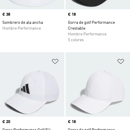
Precio
€ 38
Precio
€ 18
Sombrero de ala ancha
Gorra de golf Performance
Hombre Performance
Crestable
Hombre Performance
5 colores
Añadir a la lista de deseos
Añ
Precio
€ 20
Precio
€ 18