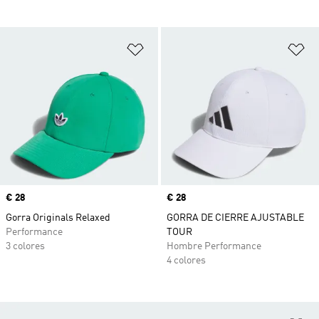
Añadir a la lista de deseos
Añ
Precio
€ 28
Precio
€ 28
Gorra Originals Relaxed
GORRA DE CIERRE AJUSTABLE
Performance
TOUR
3 colores
Hombre Performance
4 colores