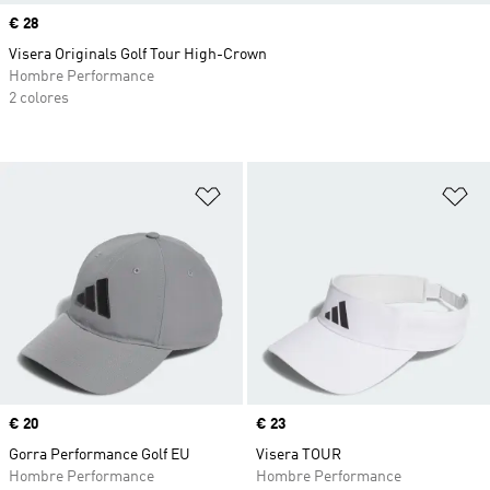
Precio
€ 28
Visera Originals Golf Tour High-Crown
Hombre Performance
2 colores
Añadir a la lista de deseos
Añ
Precio
€ 20
Precio
€ 23
Gorra Performance Golf EU
Visera TOUR
Hombre Performance
Hombre Performance