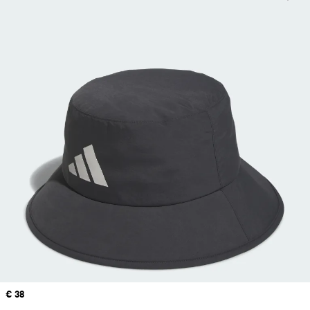
Precio
€ 38