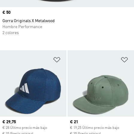
Precio
€ 50
Gorra Originals X Metalwood
Hombre Performance
2 colores
Añadir a la lista de deseos
Añ
Precio actual
€ 29,75
Precio actual
€ 21
€ 28 Último precio más bajo
€ 19,25 Último precio más bajo