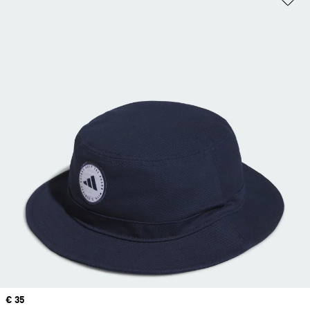
Precio
€ 35