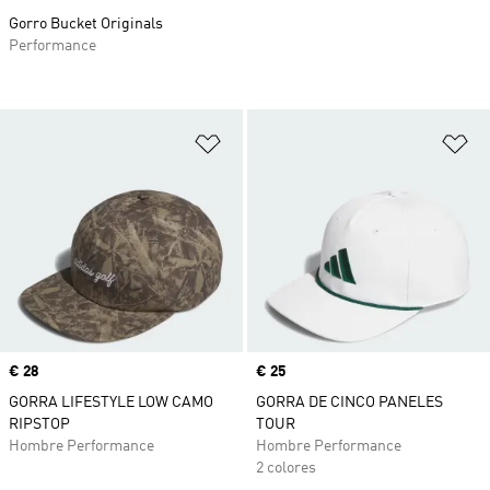
Gorro Bucket Originals
Performance
Añadir a la lista de deseos
Añ
Precio
€ 28
Precio
€ 25
GORRA LIFESTYLE LOW CAMO
GORRA DE CINCO PANELES
RIPSTOP
TOUR
Hombre Performance
Hombre Performance
2 colores