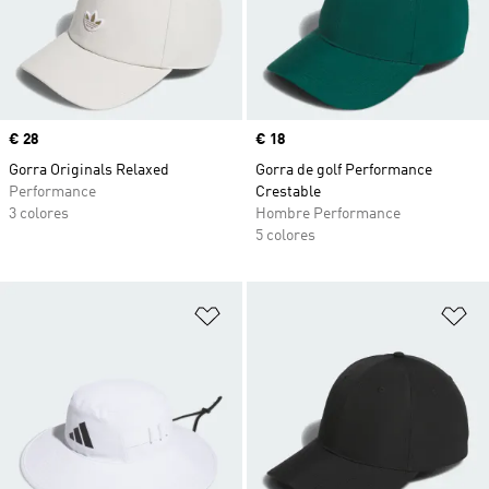
Precio
€ 28
Precio
€ 18
Gorra Originals Relaxed
Gorra de golf Performance
Performance
Crestable
3 colores
Hombre Performance
5 colores
Añadir a la lista de deseos
Añ