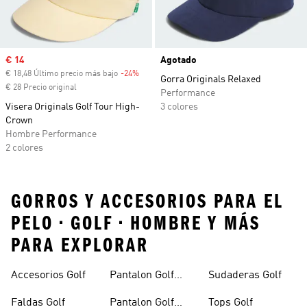
Precio de venta
€ 14
Agotado
€ 18,48 Último precio más bajo
-24%
Descuento
Gorra Originals Relaxed
€ 28 Precio original
Performance
Visera Originals Golf Tour High-
3 colores
Crown
Hombre Performance
2 colores
GORROS Y ACCESORIOS PARA EL
PELO • GOLF • HOMBRE Y MÁS
PARA EXPLORAR
Accesorios Golf
Pantalon Golf
Sudaderas Golf
Hombre
Faldas Golf
Pantalon Golf
Tops Golf