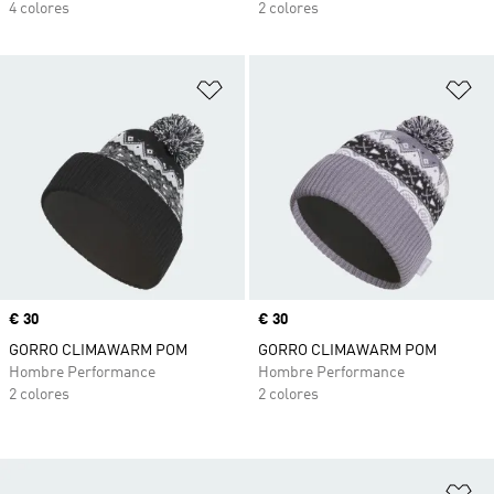
4 colores
2 colores
Añadir a la lista de deseos
Añ
Precio
€ 30
Precio
€ 30
GORRO CLIMAWARM POM
GORRO CLIMAWARM POM
Hombre Performance
Hombre Performance
2 colores
2 colores
Añ