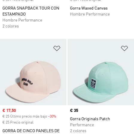
€ 35 Precio original
€ 35 Precio original
GORRA SNAPBACK TOUR CON
Gorra Waxed Canvas
ESTAMPADO
Hombre Performance
Hombre Performance
2 colores
Añadir a la lista de deseos
Añ
Precio de venta
€ 17,50
Precio
€ 35
€ 25 Último precio más bajo
-30%
Descuento
Gorra Originals Patch
€ 25 Precio original
Performance
GORRA DE CINCO PANELES DE
2 colores