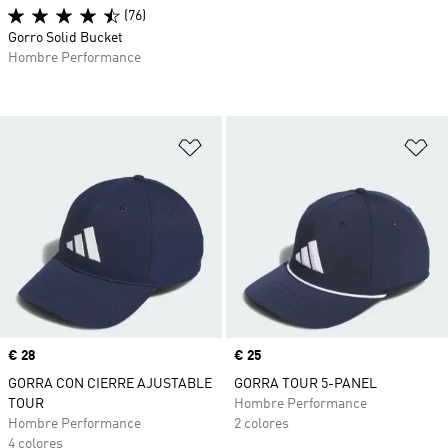
(76)
Gorro Solid Bucket
Hombre Performance
Añadir a la lista de deseos
Añ
Precio
€ 28
Precio
€ 25
GORRA CON CIERRE AJUSTABLE
GORRA TOUR 5-PANEL
TOUR
Hombre Performance
Hombre Performance
2 colores
4 colores