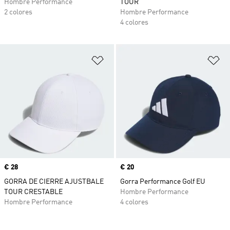
Hombre Performance
TOUR
2 colores
Hombre Performance
4 colores
Añadir a la lista de deseos
Añ
Precio
€ 28
Precio
€ 20
GORRA DE CIERRE AJUSTBALE
Gorra Performance Golf EU
TOUR CRESTABLE
Hombre Performance
Hombre Performance
4 colores