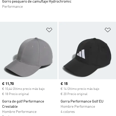
Gorro pesquero de camuflaje Hydrochromic
Performance
Añadir a la lista de deseos
Añ
Precio actual
€ 11,70
Precio actual
€ 15
€ 10,44 Último precio más bajo
€ 14 Último precio más bajo
€ 18 Precio original
€ 20 Precio original
Gorra de golf Performance
Gorra Performance Golf EU
Crestable
Hombre Performance
Hombre Performance
4 colores