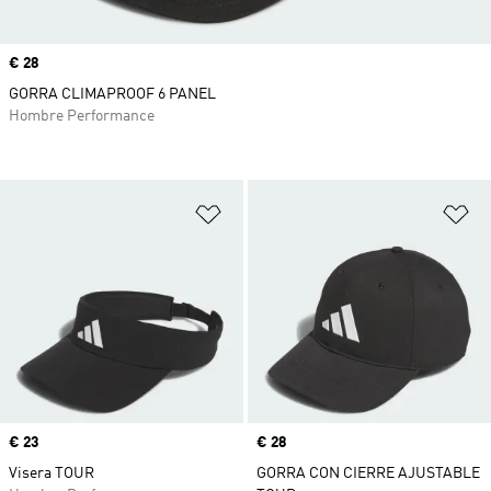
Precio
€ 28
GORRA CLIMAPROOF 6 PANEL
Hombre Performance
Añadir a la lista de deseos
Añ
Precio
€ 23
Precio
€ 28
Visera TOUR
GORRA CON CIERRE AJUSTABLE