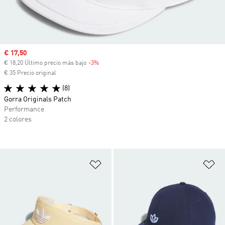
Precio de venta
€ 17,50
€ 18,20 Último precio más bajo
-3%
Descuento
€ 35 Precio original
(8)
Gorra Originals Patch
Performance
2 colores
Añadir a la lista de deseos
Añ