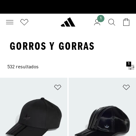
1
GORROS Y GORRAS
1
532 resultados
Añadir a la lista de deseos
Añ