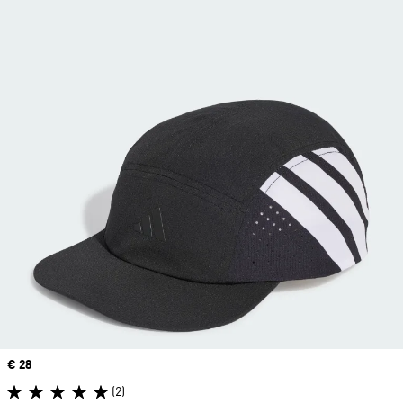
Precio
€ 28
(2)