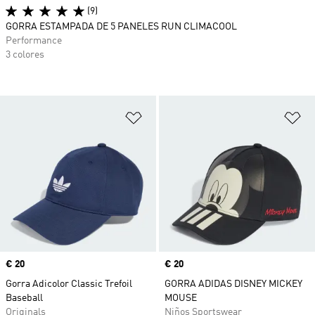
(9)
GORRA ESTAMPADA DE 5 PANELES RUN CLIMACOOL
Performance
3 colores
Añadir a la lista de deseos
Añ
Precio
€ 20
Precio
€ 20
Gorra Adicolor Classic Trefoil
GORRA ADIDAS DISNEY MICKEY
Baseball
MOUSE
Originals
Niños Sportswear