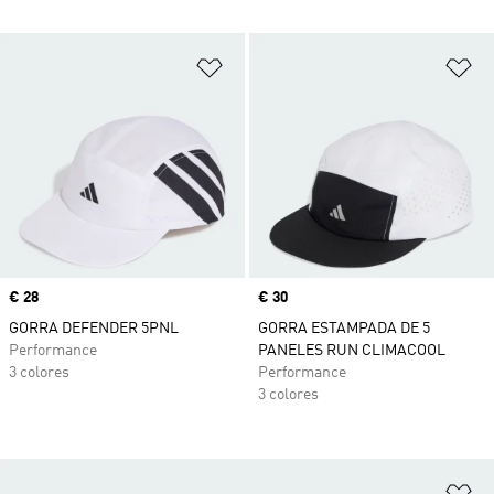
Añadir a la lista de deseos
Añ
Precio
€ 28
Precio
€ 30
GORRA DEFENDER 5PNL
GORRA ESTAMPADA DE 5
Performance
PANELES RUN CLIMACOOL
3 colores
Performance
3 colores
Añ