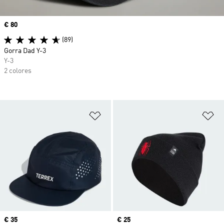
Precio
€ 80
(89)
Gorra Dad Y-3
Y-3
2 colores
Añadir a la lista de deseos
Añ
Precio
€ 35
Precio
€ 25