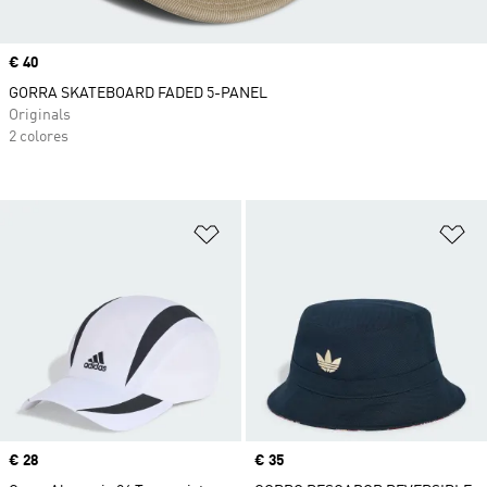
Precio
€ 40
GORRA SKATEBOARD FADED 5-PANEL
Originals
2 colores
Añadir a la lista de deseos
Añ
Precio
€ 28
Precio
€ 35