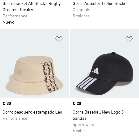
Gorro bucket All Blacks Rugby
Gorro Adicolor Trefoil Bucket
Greatest Rivalry
Originals
Performance
5 colores
Nuevo
Añadir a la lista de deseos
Añ
Precio
€ 30
Precio
€ 20
Gorro pesquero estampado Leo
Gorra Baseball New Logo 3
Performance
bandas
Sportswear
6 colores