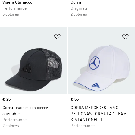
Visera Climacool
Gorra
Performance
Originals
5 colores
2 colores
Añadir a la lista de deseos
Añ
Precio
€ 25
Precio
€ 55
Gorra Trucker con cierre
GORRA MERCEDES - AMG
ajustable
PETRONAS FORMULA 1 TEAM
Performance
KIMI ANTONELLI
2 colores
Performance