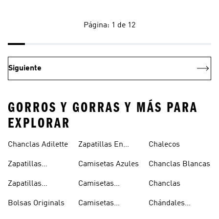
Página: 1 de 12
Siguiente
GORROS Y GORRAS Y MÁS PARA
EXPLORAR
Chanclas Adilette
Zapatillas En
Chalecos
Oferta
Zapatillas
Camisetas Azules
Chanclas Blancas
Sambas Blancas
Zapatillas
Camisetas
Chanclas
Superstar
Negras
Bolsas Originals
Camisetas
Chándales
Blancas
Originals
Blancos