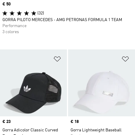
Precio
€ 50
(32)
GORRA PILOTO MERCEDES - AMG PETRONAS FORMULA 1 TEAM
Performance
3 colores
Añadir a la lista de deseos
Añ
Precio
€ 23
Precio
€ 18
Gorra Adicolor Classic Curved
Gorra Lightweight Baseball