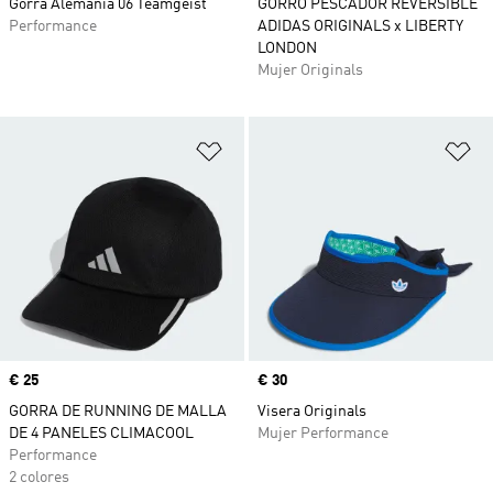
Gorra Alemania 06 Teamgeist
GORRO PESCADOR REVERSIBLE
Performance
ADIDAS ORIGINALS x LIBERTY
LONDON
Mujer Originals
Añadir a la lista de deseos
Añ
Precio
€ 25
Precio
€ 30
GORRA DE RUNNING DE MALLA
Visera Originals
DE 4 PANELES CLIMACOOL
Mujer Performance
Performance
2 colores