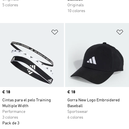
5 colores
Originals
10 colores
Añadir a la lista de deseos
Añ
Precio
€ 18
Precio
€ 18
Cintas para el pelo Training
Gorra New Logo Embroidered
Multiple Width
Baseball
Performance
Sportswear
3 colores
6 colores
Pack de 3