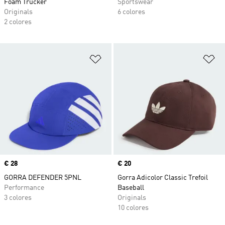
Foam Trucker
Sportswear
Originals
6 colores
2 colores
Añadir a la lista de deseos
Añ
Precio
€ 28
Precio
€ 20
GORRA DEFENDER 5PNL
Gorra Adicolor Classic Trefoil
Performance
Baseball
3 colores
Originals
10 colores