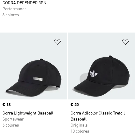
GORRA DEFENDER 5PNL
Performance
3 colores
Añadir a la lista de deseos
Añ
Precio
€ 18
Precio
€ 20
Gorra Lightweight Baseball
Gorra Adicolor Classic Trefoil
Sportswear
Baseball
6 colores
Originals
10 colores