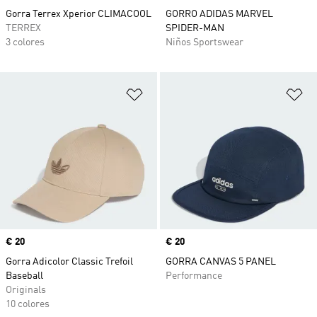
Gorra Terrex Xperior CLIMACOOL
GORRO ADIDAS MARVEL
TERREX
SPIDER-MAN
3 colores
Niños Sportswear
Añadir a la lista de deseos
Añ
Precio
€ 20
Precio
€ 20
Gorra Adicolor Classic Trefoil
GORRA CANVAS 5 PANEL
Baseball
Performance
Originals
10 colores