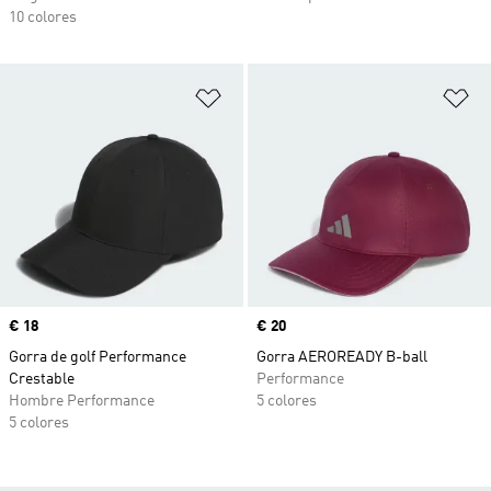
10 colores
Añadir a la lista de deseos
Añ
Precio
€ 18
Precio
€ 20
Gorra de golf Performance
Gorra AEROREADY B-ball
Crestable
Performance
Hombre Performance
5 colores
5 colores