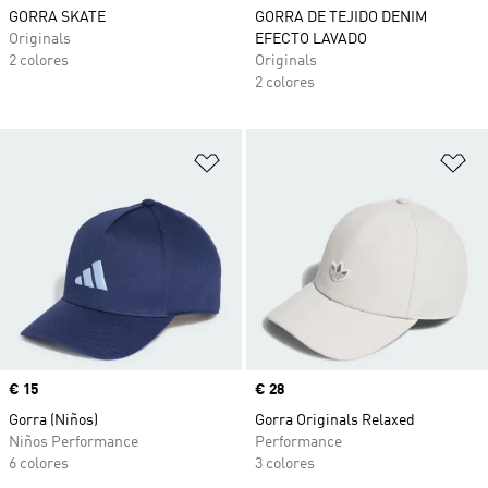
GORRA SKATE
GORRA DE TEJIDO DENIM
Originals
EFECTO LAVADO
2 colores
Originals
2 colores
Añadir a la lista de deseos
Añ
Precio
€ 15
Precio
€ 28
Gorra (Niños)
Gorra Originals Relaxed
Niños Performance
Performance
6 colores
3 colores