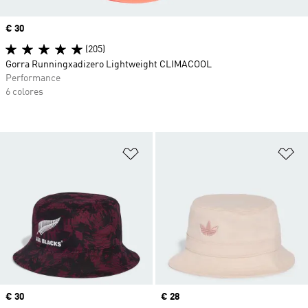
Precio
€ 30
(205)
Gorra Runningxadizero Lightweight CLIMACOOL
Performance
6 colores
Añadir a la lista de deseos
Añ
Precio
€ 30
Precio
€ 28