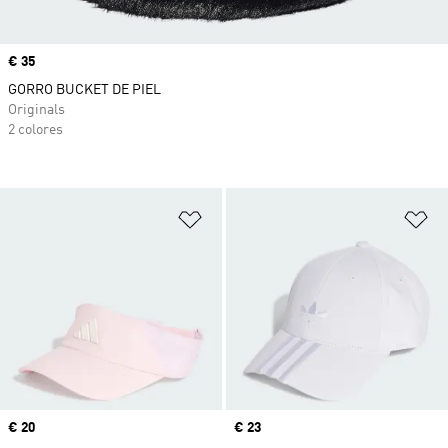
Precio
€ 35
GORRO BUCKET DE PIEL
Originals
2 colores
Añadir a la lista de deseos
Añ
Precio
€ 20
Precio
€ 23