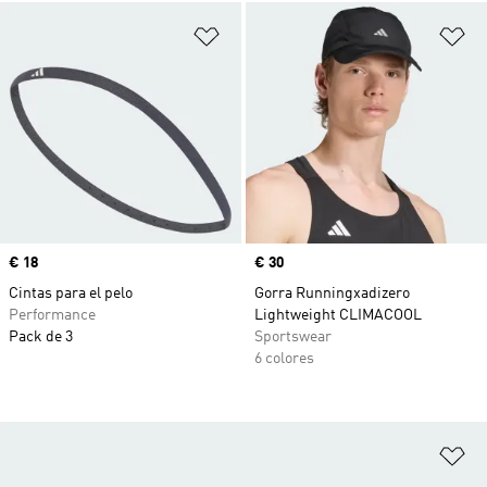
Añadir a la lista de deseos
Añ
Precio
€ 18
Precio
€ 30
Cintas para el pelo
Gorra Runningxadizero
Performance
Lightweight CLIMACOOL
Pack de 3
Sportswear
6 colores
Añ