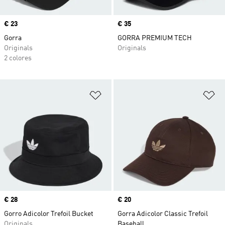
Precio
€ 23
Precio
€ 35
Gorra
GORRA PREMIUM TECH
Originals
Originals
2 colores
Añadir a la lista de deseos
Añ
Precio
€ 28
Precio
€ 20
Gorro Adicolor Trefoil Bucket
Gorra Adicolor Classic Trefoil
Originals
Baseball