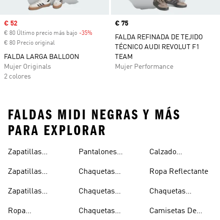
Precio de venta
€ 52
Precio
€ 75
€ 80 Último precio más bajo
-35%
Descuento
FALDA REFINADA DE TEJIDO
€ 80 Precio original
TÉCNICO AUDI REVOLUT F1
FALDA LARGA BALLOON
TEAM
Mujer Originals
Mujer Performance
2 colores
FALDAS MIDI NEGRAS Y MÁS
PARA EXPLORAR
Zapatillas
Pantalones
Calzado
Capucha
Transpirables
Deportivos
Reflectante
Zapatillas
Chaquetas
Ropa Reflectante
Mujer
Ligeros
Transpirables
Ligeras
Zapatillas
Chaquetas
Chaquetas
Hombre
Transpirables
Plegables
Aislantes
Ropa
Chaquetas
Camisetas De
Niños