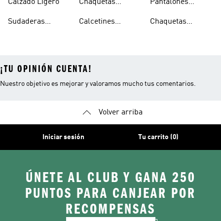
Calzado Ligero
Chaquetas
Pantalones
Hombre
Impermeables
Elásticos
Sudaderas
Calcetines
Chaquetas
Mujer
Ligeras Con
Transpirables
Impermeables
¡TU OPINIÓN CUENTA!
Nuestro objetivo es mejorar y valoramos mucho tus comentarios.
Volver arriba
Iniciar sesión
Tu carrito (0)
ÚNETE AL CLUB Y GANA 250
PUNTOS PARA CANJEAR POR
RECOMPENSAS