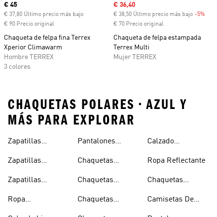
Precio actual
€ 45
Precio de venta
€ 36,40
€ 37,80 Último precio más bajo
€ 38,50 Último precio más bajo
-5%
Desc
€ 90 Precio original
€ 70 Precio original
Chaqueta de felpa fina Terrex
Chaqueta de felpa estampada
Xperior Climawarm
Terrex Multi
Hombre TERREX
Mujer TERREX
3 colores
CHAQUETAS POLARES • AZUL Y
MÁS PARA EXPLORAR
Zapatillas
Pantalones
Calzado
Capucha
Transpirables
Deportivos
Reflectante
Zapatillas
Chaquetas
Ropa Reflectante
Mujer
Ligeros
Transpirables
Ligeras
Zapatillas
Chaquetas
Chaquetas
Hombre
Transpirables
Plegables
Aislantes
Ropa
Chaquetas
Camisetas De
Niños
Impermeable
Impermeables
Secado Rápido