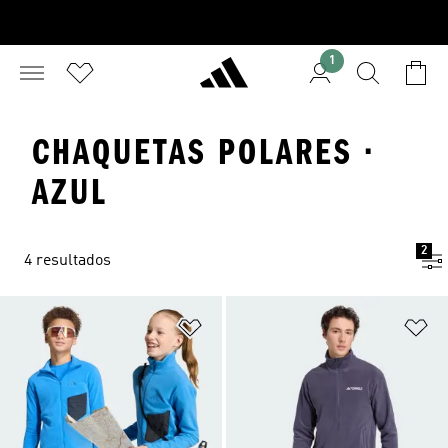
1
CHAQUETAS POLARES ·
AZUL
2
4 resultados
Añadir a la lista de deseos
Añ