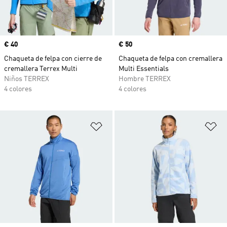
Precio
€ 40
Precio
€ 50
Chaqueta de felpa con cierre de
Chaqueta de felpa con cremallera
cremallera Terrex Multi
Multi Essentials
Niños TERREX
Hombre TERREX
4 colores
4 colores
Añadir a la lista de deseos
Añ