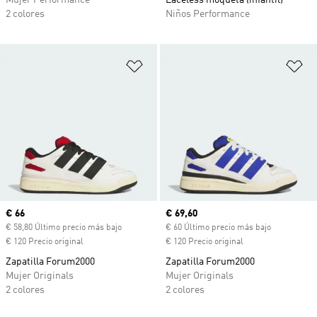
Mujer Performance
Laceless moqueta (infantil)
2 colores
Niños Performance
Añadir a la lista de deseos
Añ
Precio actual
€ 66
Precio actual
€ 69,60
€ 58,80 Último precio más bajo
€ 60 Último precio más bajo
€ 120 Precio original
€ 120 Precio original
Zapatilla Forum2000
Zapatilla Forum2000
Mujer Originals
Mujer Originals
2 colores
2 colores