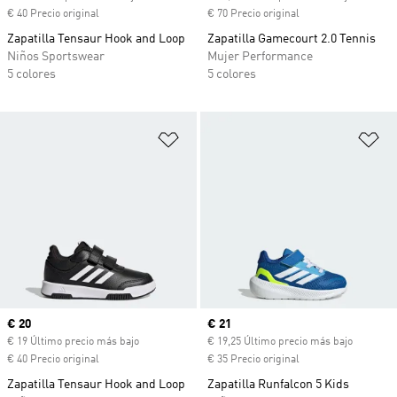
€ 40 Precio original
€ 70 Precio original
Zapatilla Tensaur Hook and Loop
Zapatilla Gamecourt 2.0 Tennis
Niños Sportswear
Mujer Performance
5 colores
5 colores
Añadir a la lista de deseos
Añ
Precio actual
€ 20
Precio actual
€ 21
€ 19 Último precio más bajo
€ 19,25 Último precio más bajo
€ 40 Precio original
€ 35 Precio original
Zapatilla Tensaur Hook and Loop
Zapatilla Runfalcon 5 Kids