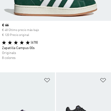
Precio actual
€ 66
€ 48 Último precio más bajo
€ 120 Precio original
(678)
Zapatilla Campus 00s
Originals
8 colores
Añadir a la lista de deseos
Añ