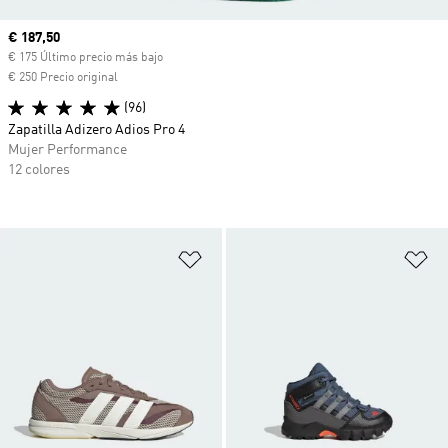
Precio actual
€ 187,50
€ 175 Último precio más bajo
€ 250 Precio original
(96)
Zapatilla Adizero Adios Pro 4
Mujer Performance
12 colores
Añadir a la lista de deseos
Añ