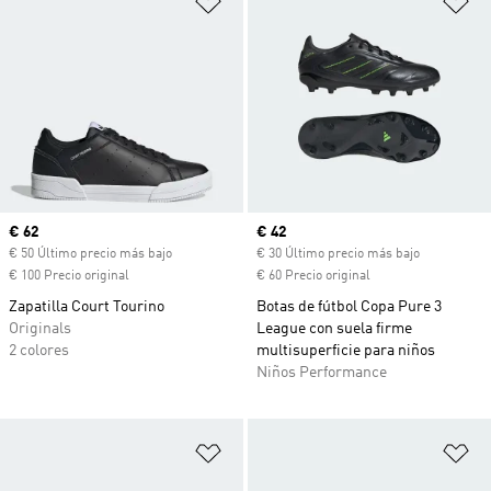
Precio actual
€ 62
Precio actual
€ 42
€ 50 Último precio más bajo
€ 30 Último precio más bajo
€ 100 Precio original
€ 60 Precio original
Zapatilla Court Tourino
Botas de fútbol Copa Pure 3
Originals
League con suela firme
2 colores
multisuperficie para niños
Niños Performance
Añadir a la lista de deseos
Añ