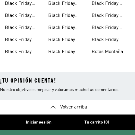
Black Friday
Black Friday
Black Friday
Fútbol
Camisetas
Moda Deportiva
Camisetas
Black Friday
Black Friday
Black Friday
De Hombre
Deportivas De
Zapatillas Casual
Zapatillas De
Chaquetas De
Fútbol
Black Friday
Black Friday
Black Friday
Para Mujer
Vestir De Hombre
Invierno
Hoodies
Chándales Para
Ropa Para
Black Friday
Black Friday
Black Friday
Niños
Hombre
Bañadores
Calzado Deportivo
Pantalones De
Black Friday
Black Friday
Botas Montaña
Deporte Para
Moda Deportiva
Accesorios Para
Black Friday
Hombre
¡TU OPINIÓN CUENTA!
Nuestro objetivo es mejorar y valoramos mucho tus comentarios.
Volver arriba
Iniciar sesión
Tu carrito (0)