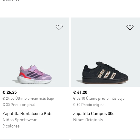
Añadir a la lista de deseos
Añ
Precio actual
€ 26,25
Precio actual
€ 61,20
€ 24,50 Último precio más bajo
€ 53,10 Último precio más bajo
€ 35 Precio original
€ 90 Precio original
Zapatilla Runfalcon 5 Kids
Zapatilla Campus 00s
Niños Sportswear
Niños Originals
9 colores