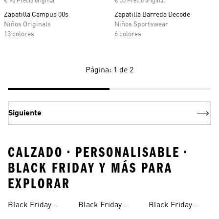
€ 90 Precio original
€ 55 Precio original
Zapatilla Campus 00s
Zapatilla Barreda Decode
Niños Originals
Niños Sportswear
13 colores
6 colores
Página: 1 de 2
Siguiente
CALZADO • PERSONALISABLE •
BLACK FRIDAY Y MÁS PARA
EXPLORAR
Black Friday
Black Friday
Black Friday
Para Niños
Hombre
Mochilas
Zapatillas De
Bolsas Y Bolsos