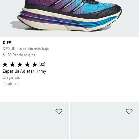
Precio actual
€ 99
€ 90 Último precio más bajo
€ 180 Precio original
(32)
Zapatilla Adistar Hrmy
Originals
2 colores
Añadir a la lista de deseos
Añ