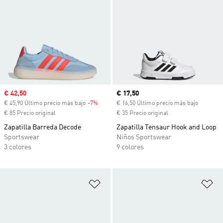
Precio de venta
€ 42,50
Precio actual
€ 17,50
€ 45,90 Último precio más bajo
-7%
Descuento
€ 16,50 Último precio más bajo
€ 85 Precio original
€ 35 Precio original
Zapatilla Barreda Decode
Zapatilla Tensaur Hook and Loop
Sportswear
Niños Sportswear
3 colores
9 colores
Añadir a la lista de deseos
Añ