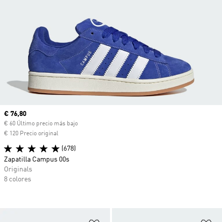
Precio actual
€ 76,80
€ 60 Último precio más bajo
€ 120 Precio original
(678)
Zapatilla Campus 00s
Originals
8 colores
Añadir a la lista de deseos
Añ