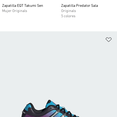
Zapatilla EQT Takumi Sen
Zapatilla Predator Sala
Mujer Originals
Originals
5 colores
Añ