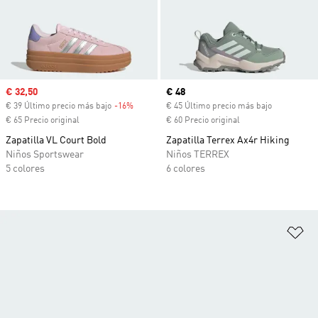
Precio de venta
€ 32,50
Precio actual
€ 48
€ 39 Último precio más bajo
-16%
Descuento
€ 45 Último precio más bajo
€ 65 Precio original
€ 60 Precio original
Zapatilla VL Court Bold
Zapatilla Terrex Ax4r Hiking
Niños Sportswear
Niños TERREX
5 colores
6 colores
Añ