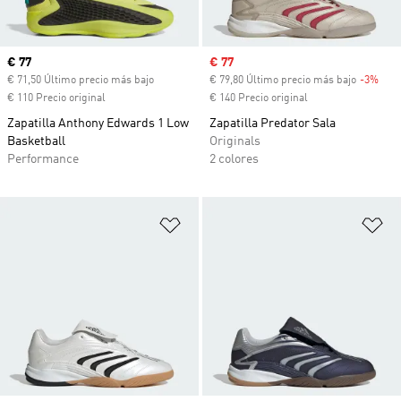
Precio actual
€ 77
Precio de venta
€ 77
€ 71,50 Último precio más bajo
€ 79,80 Último precio más bajo
-3%
Desc
€ 110 Precio original
€ 140 Precio original
Zapatilla Anthony Edwards 1 Low
Zapatilla Predator Sala
Basketball
Originals
Performance
2 colores
Añadir a la lista de deseos
Añ