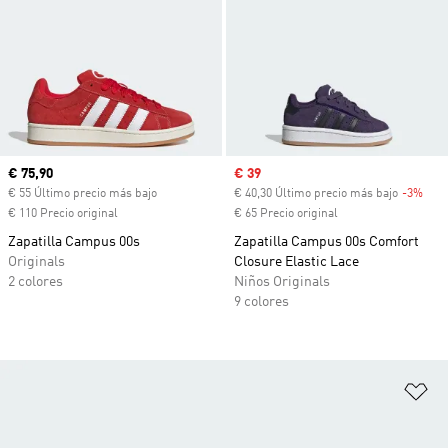
Precio actual
€ 75,90
Precio de venta
€ 39
€ 55 Último precio más bajo
€ 40,30 Último precio más bajo
-3%
Desc
€ 110 Precio original
€ 65 Precio original
Zapatilla Campus 00s
Zapatilla Campus 00s Comfort
Originals
Closure Elastic Lace
2 colores
Niños Originals
9 colores
Añ