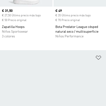
Precio actual
€ 31,50
Precio actual
€ 49
€ 27,50 Último precio más bajo
€ 35 Último precio más bajo
€ 50 Precio original
€ 70 Precio original
Zapatilla Hoops
Bota Predator League césped
Niños Sportswear
natural seco / multisuperficie
3 colores
Niños Performance
Añ