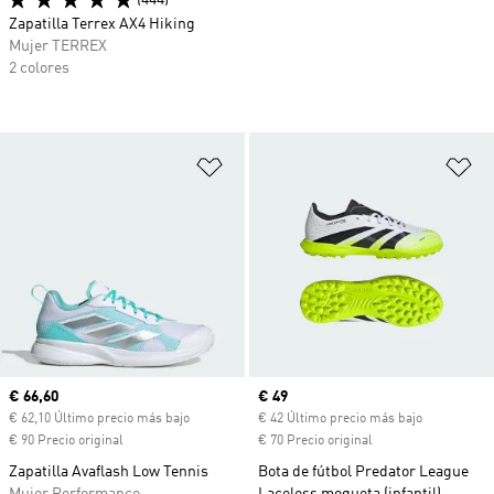
(444)
Zapatilla Terrex AX4 Hiking
Mujer TERREX
2 colores
Añadir a la lista de deseos
Añ
Precio actual
€ 66,60
Precio actual
€ 49
€ 62,10 Último precio más bajo
€ 42 Último precio más bajo
€ 90 Precio original
€ 70 Precio original
Zapatilla Avaflash Low Tennis
Bota de fútbol Predator League