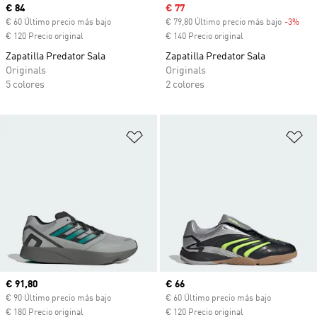
Precio actual
€ 84
Precio de venta
€ 77
€ 60 Último precio más bajo
€ 79,80 Último precio más bajo
-3%
Desc
€ 120 Precio original
€ 140 Precio original
Zapatilla Predator Sala
Zapatilla Predator Sala
Originals
Originals
5 colores
2 colores
Añadir a la lista de deseos
Añ
Precio actual
€ 91,80
Precio actual
€ 66
€ 90 Último precio más bajo
€ 60 Último precio más bajo
€ 180 Precio original
€ 120 Precio original