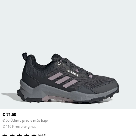
Precio actual
€ 71,50
€ 55 Último precio más bajo
€ 110 Precio original