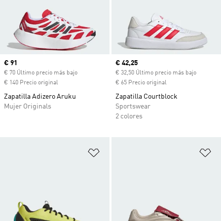
Precio actual
€ 91
Precio actual
€ 42,25
€ 70 Último precio más bajo
€ 32,50 Último precio más bajo
€ 140 Precio original
€ 65 Precio original
Zapatilla Adizero Aruku
Zapatilla Courtblock
Mujer Originals
Sportswear
2 colores
Añadir a la lista de deseos
Añ