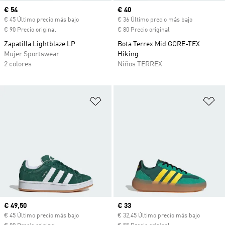
Precio actual
€ 54
Precio actual
€ 40
€ 45 Último precio más bajo
€ 36 Último precio más bajo
€ 90 Precio original
€ 80 Precio original
Zapatilla Lightblaze LP
Bota Terrex Mid GORE-TEX
Mujer Sportswear
Hiking
2 colores
Niños TERREX
Añadir a la lista de deseos
Añ
Precio actual
€ 49,50
Precio actual
€ 33
€ 45 Último precio más bajo
€ 32,45 Último precio más bajo