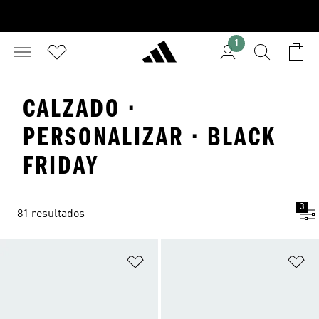
1
CALZADO ·
PERSONALIZAR · BLACK
FRIDAY
3
81 resultados
Añadir a la lista de deseos
Añ