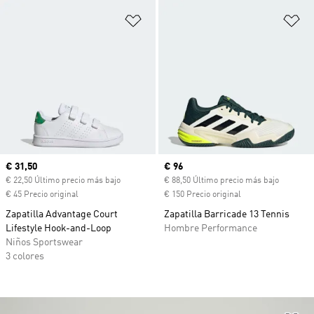
Añadir a la lista de deseos
Añ
Precio actual
€ 31,50
Precio actual
€ 96
€ 22,50 Último precio más bajo
€ 88,50 Último precio más bajo
€ 45 Precio original
€ 150 Precio original
Zapatilla Advantage Court
Zapatilla Barricade 13 Tennis
Lifestyle Hook-and-Loop
Hombre Performance
Niños Sportswear
3 colores