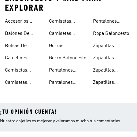
EXPLORAR
Accesorios
Camisetas
Pantalones
Hombre
Hombre
Baloncesto
Reversibles
Baloncesto Mujer
Balones De
Camisetas
Ropa Baloncesto
Baloncesto
Baloncesto
Tirantes
Bolsas De
Gorras
Zapatillas
Baloncesto
Baloncesto
Baloncesto
Baloncesto
Calcetines
Gorro Baloncesto
Zapatillas
Baloncesto
Baloncesto
Camisetas
Pantalones
Zapatillas
Blancas
Baloncesto
Baloncesto
Baloncesto
Camisetas
Pantalones
Zapatillas
Hombre
Baloncesto
Baloncesto
Baloncesto Junior
¡TU OPINIÓN CUENTA!
Nuestro objetivo es mejorar y valoramos mucho tus comentarios.