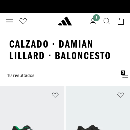
1
CALZADO · DAMIAN
LILLARD · BALONCESTO
3
10 resultados
Añadir a la lista de deseos
Añ