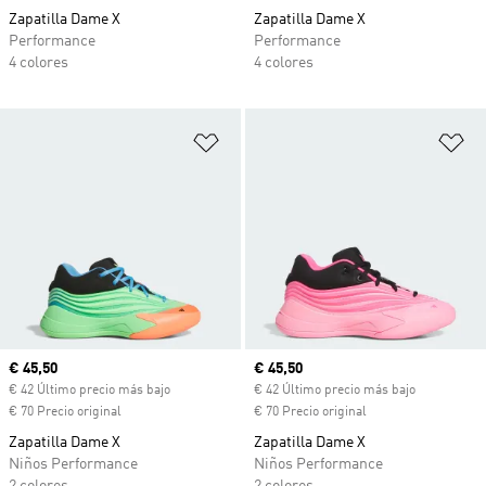
Zapatilla Dame X
Zapatilla Dame X
Performance
Performance
4 colores
4 colores
Añadir a la lista de deseos
Añ
Precio actual
€ 45,50
Precio actual
€ 45,50
€ 42 Último precio más bajo
€ 42 Último precio más bajo
€ 70 Precio original
€ 70 Precio original
Zapatilla Dame X
Zapatilla Dame X
Niños Performance
Niños Performance