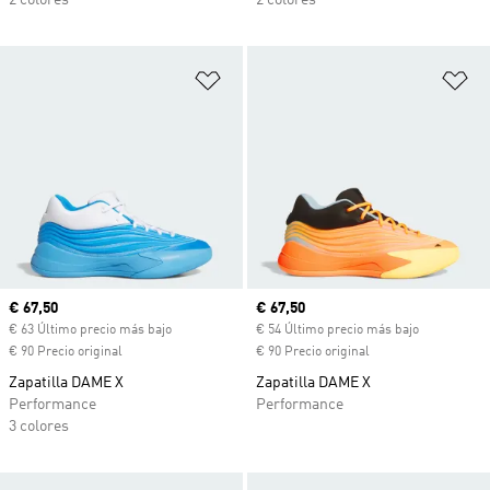
2 colores
2 colores
Añadir a la lista de deseos
Añ
Precio actual
€ 67,50
Precio actual
€ 67,50
€ 63 Último precio más bajo
€ 54 Último precio más bajo
€ 90 Precio original
€ 90 Precio original
Zapatilla DAME X
Zapatilla DAME X
Performance
Performance
3 colores