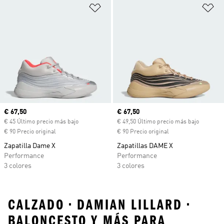
Añadir a la lista de deseos
Añ
Precio actual
€ 67,50
Precio actual
€ 67,50
€ 45 Último precio más bajo
€ 49,50 Último precio más bajo
€ 90 Precio original
€ 90 Precio original
Zapatilla Dame X
Zapatillas DAME X
Performance
Performance
3 colores
3 colores
CALZADO • DAMIAN LILLARD •
BALONCESTO Y MÁS PARA