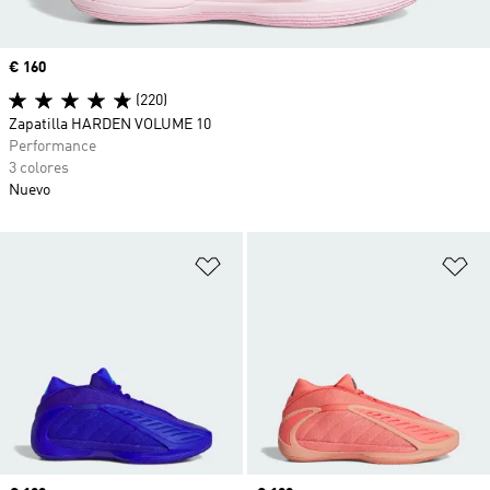
Precio
€ 160
(220)
Zapatilla HARDEN VOLUME 10
Performance
3 colores
Nuevo
Añadir a la lista de deseos
Añ