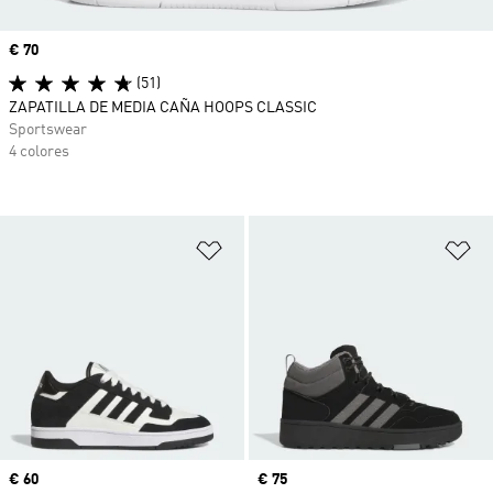
Precio
€ 70
(51)
ZAPATILLA DE MEDIA CAÑA HOOPS CLASSIC
Sportswear
4 colores
Añadir a la lista de deseos
Añ
Precio
€ 60
Precio
€ 75