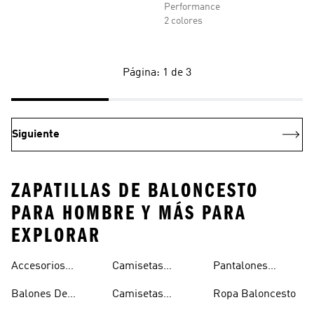
Performance
2 colores
Página: 1 de 3
Siguiente
ZAPATILLAS DE BALONCESTO
PARA HOMBRE Y MÁS PARA
EXPLORAR
Accesorios
Camisetas
Pantalones
Hombre
Hombre
Baloncesto
Reversibles
Baloncesto Mujer
Balones De
Camisetas
Ropa Baloncesto
Baloncesto
Baloncesto
Tirantes