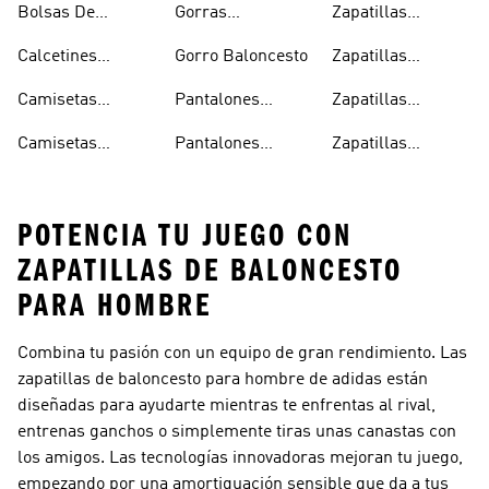
Bolsas De
Gorras
Zapatillas
Baloncesto
Baloncesto
Baloncesto
Baloncesto
Calcetines
Gorro Baloncesto
Zapatillas
Baloncesto
Baloncesto
Camisetas
Pantalones
Zapatillas
Blancas
Baloncesto
Baloncesto
Baloncesto
Camisetas
Pantalones
Zapatillas
Hombre
Baloncesto
Baloncesto
Baloncesto Junior
POTENCIA TU JUEGO CON
ZAPATILLAS DE BALONCESTO
PARA HOMBRE
Combina tu pasión con un equipo de gran rendimiento. Las
zapatillas de baloncesto para hombre de adidas están
diseñadas para ayudarte mientras te enfrentas al rival,
entrenas ganchos o simplemente tiras unas canastas con
los amigos. Las tecnologías innovadoras mejoran tu juego,
empezando por una amortiguación sensible que da a tus