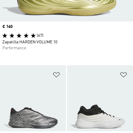
Precio
€ 160
(67)
Zapatilla HARDEN VOLUME 10
Performance
Añadir a la lista de deseos
Añ