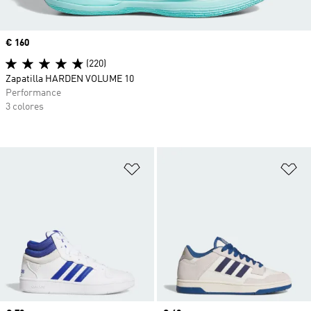
Precio
€ 160
(220)
Zapatilla HARDEN VOLUME 10
Performance
3 colores
Añadir a la lista de deseos
Añ