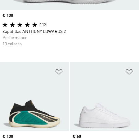
Precio
€ 130
(112)
Zapatillas ANTHONY EDWARDS 2
Performance
10 colores
Añadir a la lista de deseos
Añ
Precio
€ 130
Precio
€ 60