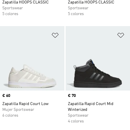
Zapatilla HOOPS CLASSIC
Zapatilla HOOPS CLASSIC
Sportswear
Sportswear
5 colores
5 colores
Añadir a la lista de deseos
Añ
Precio
€ 60
Precio
€ 70
Zapatilla Rapid Court Low
Zapatilla Rapid Court Mid
Mujer Sportswear
Winterized
6 colores
Sportswear
4 colores