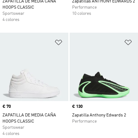
ZAPATILLA DE MEDIA CAÑA
Zapatillas ANTHONY EDWARDS 2
HOOPS CLASSIC
Performance
Sportswear
10 colores
4 colores
Añadir a la lista de deseos
Añ
Precio
€ 70
Precio
€ 130
ZAPATILLA DE MEDIA CAÑA
Zapatilla Anthony Edwards 2
HOOPS CLASSIC
Performance
Sportswear
4 colores