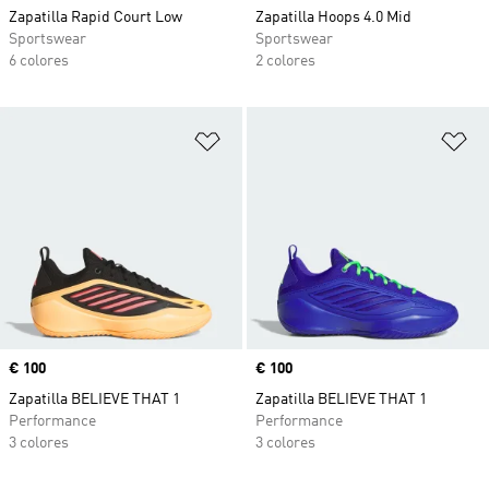
Zapatilla Rapid Court Low
Zapatilla Hoops 4.0 Mid
Sportswear
Sportswear
6 colores
2 colores
Añadir a la lista de deseos
Añ
Precio
€ 100
Precio
€ 100
Zapatilla BELIEVE THAT 1
Zapatilla BELIEVE THAT 1
Performance
Performance
3 colores
3 colores