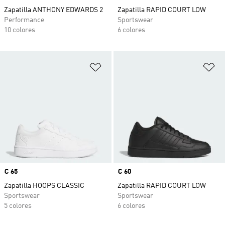
Zapatilla ANTHONY EDWARDS 2
Zapatilla RAPID COURT LOW
Performance
Sportswear
10 colores
6 colores
Añadir a la lista de deseos
Añ
Precio
€ 65
Precio
€ 60
Zapatilla HOOPS CLASSIC
Zapatilla RAPID COURT LOW
Sportswear
Sportswear
5 colores
6 colores