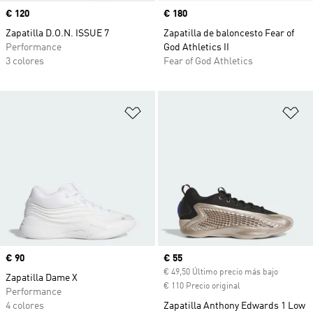
Precio
€ 120
Precio
€ 180
Zapatilla D.O.N. ISSUE 7
Zapatilla de baloncesto Fear of
Performance
God Athletics II
3 colores
Fear of God Athletics
Añadir a la lista de deseos
Añ
Precio
€ 90
Precio actual
€ 55
€ 49,50 Último precio más bajo
Zapatilla Dame X
€ 110 Precio original
Performance
4 colores
Zapatilla Anthony Edwards 1 Low