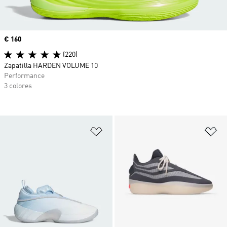
Precio
€ 160
(220)
Zapatilla HARDEN VOLUME 10
Performance
3 colores
Añadir a la lista de deseos
Añ