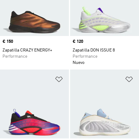
Precio
€ 150
Precio
€ 120
Zapatilla CRAZY ENERGY+
Zapatilla DON ISSUE 8
Performance
Performance
Nuevo
Añadir a la lista de deseos
Añ