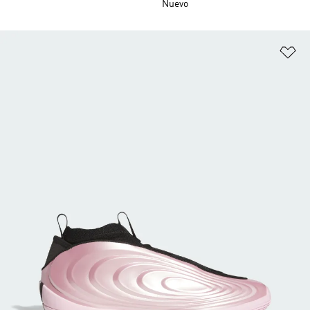
Nuevo
Añ