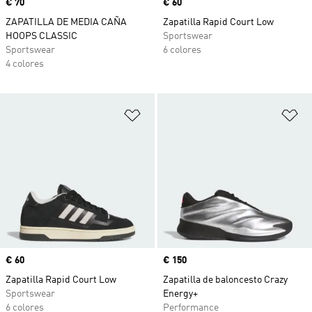
Precio
€ 70
Precio
€ 60
ZAPATILLA DE MEDIA CAÑA
Zapatilla Rapid Court Low
HOOPS CLASSIC
Sportswear
Sportswear
6 colores
4 colores
Añadir a la lista de deseos
Añ
Precio
€ 60
Precio
€ 150
Zapatilla Rapid Court Low
Zapatilla de baloncesto Crazy
Sportswear
Energy+
6 colores
Performance