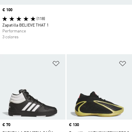
Precio
€ 100
(118)
Zapatilla BELIEVE THAT 1
Performance
3 colores
Añadir a la lista de deseos
Añ
Precio
€ 70
Precio
€ 130