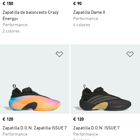
Precio
€ 150
Precio
€ 90
Zapatilla de baloncesto Crazy
Zapatilla Dame X
Energy+
Performance
Performance
4 colores
2 colores
Añadir a la lista de deseos
Añ
Precio
€ 120
Precio
€ 120
Zapatilla D.O.N. Zapatilla ISSUE 7
Zapatilla D.O.N. ISSUE 7
Performance
Performance