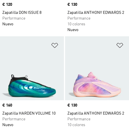
Precio
€ 120
Precio
€ 130
Zapatilla DON ISSUE 8
Zapatilla ANTHONY EDWARDS 2
Performance
Performance
Nuevo
10 colores
Nuevo
Añadir a la lista de deseos
Añ
Precio
€ 160
Precio
€ 130
Zapatilla HARDEN VOLUME 10
Zapatilla ANTHONY EDWARDS 2
Performance
Performance
Nuevo
10 colores