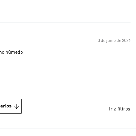
3 de junio de 2026
reno húmedo
arios
Ir a filtros