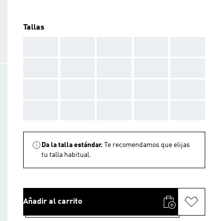
Tallas
AAA
AAA
AAA
AAA
AAA
AAA
AAA
AAA
AAA
AAA
AAA
AAA
AAA
AAA
AAA
AAA
AAA
AAA
AAA
AAA
Da la talla estándar.
Te recomendamos que elijas
tu talla habitual.
Añadir al carrito