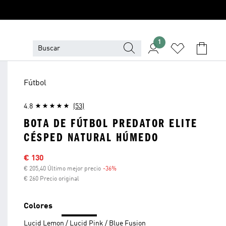
1
Fútbol
4.8
(53)
BOTA DE FÚTBOL PREDATOR ELITE
CÉSPED NATURAL HÚMEDO
Precio rebajado
€ 130
€ 205,40 Último mejor precio
-36%
Descuento
€ 260 Precio original
Colores
Lucid Lemon / Lucid Pink / Blue Fusion