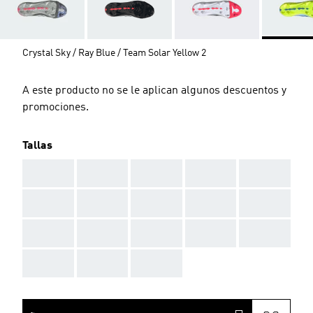
Crystal Sky / Ray Blue / Team Solar Yellow 2
A este producto no se le aplican algunos descuentos y
promociones.
Tallas
AAA
AAA
AAA
AAA
AAA
AAA
AAA
AAA
AAA
AAA
AAA
AAA
AAA
AAA
AAA
AAA
AAA
AAA