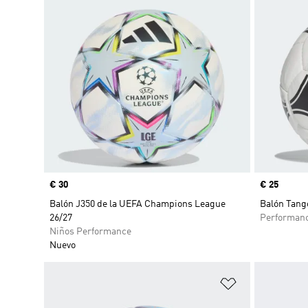
Precio
€ 30
Precio
€ 25
Balón J350 de la UEFA Champions League
Balón Tang
26/27
Performan
Niños Performance
Nuevo
Añadir a la li