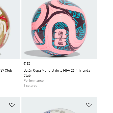
Precio
€ 25
27 Club
Balón Copa Mundial de la FIFA 26™ Trionda
Club
Performance
6 colores
Añadir a la lista de deseos
Añadir a la