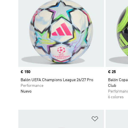
Precio
€ 150
Precio
€ 25
Balón UEFA Champions League 26/27 Pro
Balón Copa
Performance
Club
Nuevo
Performan
6 colores
Añadir a la li