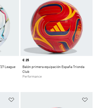
Precio
€ 25
/27 League
Balón primera equipación España Trionda
Club
Performance
Añadir a la lista de deseos
Añadir a la