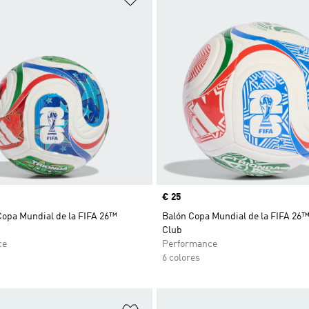
Precio
€ 25
Copa Mundial de la FIFA 26™
Balón Copa Mundial de la FIFA 26™
Club
ce
Performance
6 colores
sta de deseos
Añadir a la lista de deseos