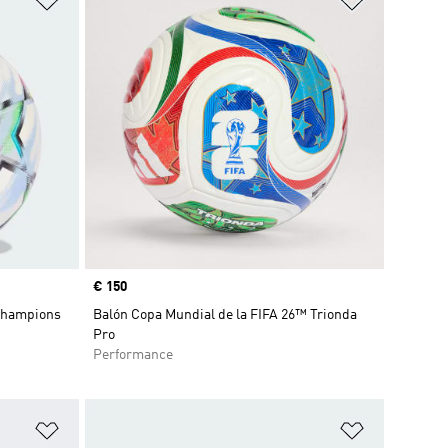
Precio
€ 150
 Champions
Balón Copa Mundial de la FIFA 26™ Trionda
Pro
Performance
Añadir a la lista de deseos
Añadir a la