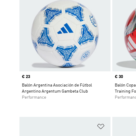
Precio
€ 23
Precio
€ 30
Balón Argentina Asociación de Fútbol
Balón Copa
Argentino Argentum Gambeta Club
Training Fo
Performance
Performan
Añadir a la li