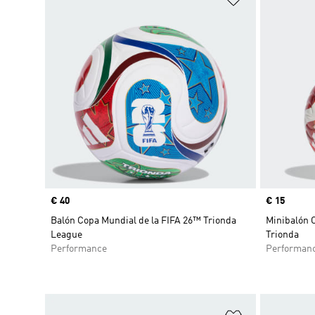
Precio
€ 40
Precio
€ 15
Balón Copa Mundial de la FIFA 26™ Trionda
Minibalón 
League
Trionda
Performance
Performan
Añadir a la li