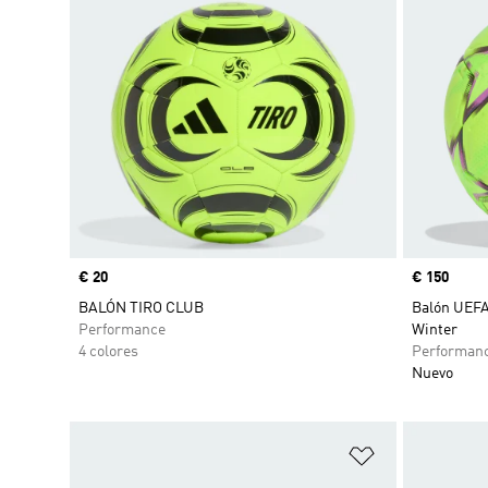
Precio
€ 20
Precio
€ 150
BALÓN TIRO CLUB
Balón UEFA
Performance
Winter
4 colores
Performan
Nuevo
Añadir a la li