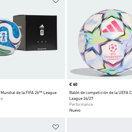
Precio
€ 60
 Mundial de la FIFA 26™ League
Balón de competición de la UEFA
ce
League 26/27
Performance
Nuevo
sta de deseos
Añadir a la lista de deseos