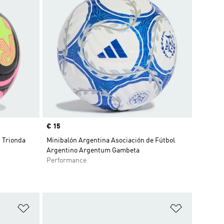
Precio
€ 15
 Trionda
Minibalón Argentina Asociación de Fútbol
Argentino Argentum Gambeta
Performance
Añadir a la lista de deseos
Añadir a la