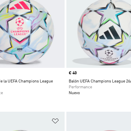
Precio
€ 40
de la UEFA Champions League
Balón UEFA Champions League 26
Performance
ce
Nuevo
sta de deseos
Añadir a la lista de deseos