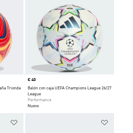
Precio
€ 40
aña Trionda
Balón con caja UEFA Champions League 26/27
League
Performance
Nuevo
Añadir a la lista de deseos
Añadir a la