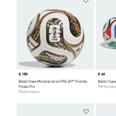
Precio
€ 150
Precio
€ 40
Balón Copa Mundial de la FIFA 26™ Trionda
Balón Copa
Finals Pro
Performan
Performance
Añadir a la li