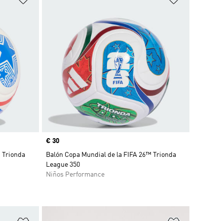
Precio
€ 30
 Trionda
Balón Copa Mundial de la FIFA 26™ Trionda
League 350
Niños Performance
Añadir a la lista de deseos
Añadir a la