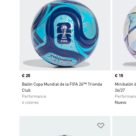
Precio
€ 25
Precio
€ 15
Balón Copa Mundial de la FIFA 26™ Trionda
Minibalón 
Club
26/27
Performance
Performan
6 colores
Nuevo
Añadir a la li