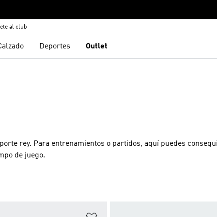
ete al club
Calzado
Deportes
Outlet
porte rey. Para entrenamientos o partidos, aquí puedes consegui
mpo de juego.
sta de deseos
Añadir a la lista de deseos