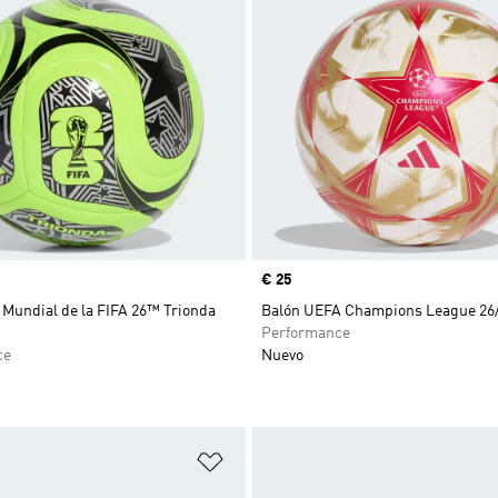
Precio
€ 25
 Mundial de la FIFA 26™ Trionda
Balón UEFA Champions League 26/
Performance
ce
Nuevo
sta de deseos
Añadir a la lista de deseos