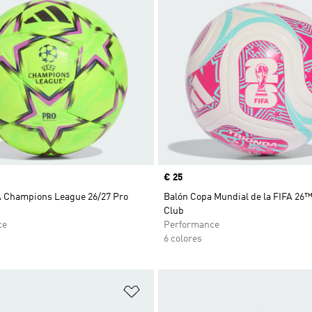
Precio
€ 25
 Champions League 26/27 Pro
Balón Copa Mundial de la FIFA 26™
Club
ce
Performance
6 colores
sta de deseos
Añadir a la lista de deseos