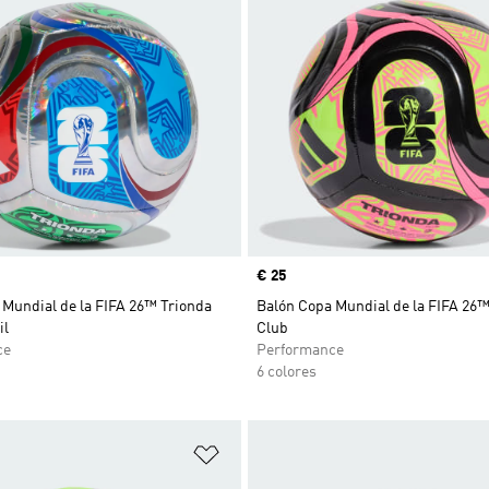
Precio
€ 25
 Mundial de la FIFA 26™ Trionda
Balón Copa Mundial de la FIFA 26™
il
Club
ce
Performance
6 colores
sta de deseos
Añadir a la lista de deseos