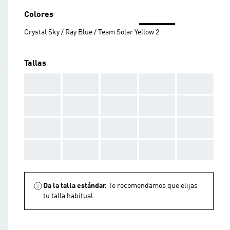
Colores
Crystal Sky / Ray Blue / Team Solar Yellow 2
Tallas
AAA
AAA
AAA
AAA
AAA
AAA
AAA
AAA
AAA
AAA
AAA
AAA
AAA
AAA
AAA
AAA
AAA
AAA
AAA
AAA
Da la talla estándar.
Te recomendamos que elijas
tu talla habitual.