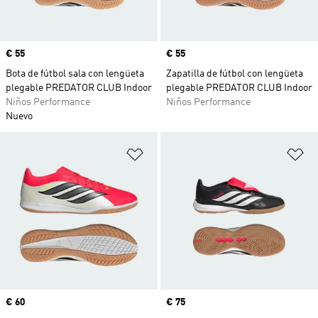
Precio
€ 55
Precio
€ 55
Bota de fútbol sala con lengüeta
Zapatilla de fútbol con lengüeta
plegable PREDATOR CLUB Indoor
plegable PREDATOR CLUB Indoor
Niños Performance
Niños Performance
Nuevo
Añadir a la lista de deseos
Añ
Precio
€ 60
Precio
€ 75