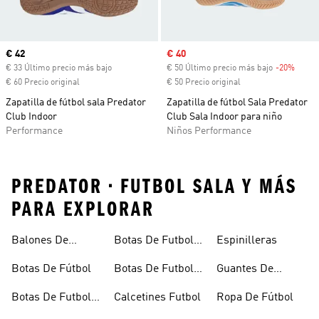
Precio actual
€ 42
Precio de venta
€ 40
€ 33 Último precio más bajo
€ 50 Último precio más bajo
-20%
Descu
€ 60 Precio original
€ 50 Precio original
Zapatilla de fútbol sala Predator
Zapatilla de fútbol Sala Predator
Club Indoor
Club Sala Indoor para niño
Performance
Niños Performance
PREDATOR • FUTBOL SALA Y MÁS
PARA EXPLORAR
Balones De
Botas De Futbol
Espinilleras
Fútbol
Ninos
Botas De Fútbol
Botas De Futbol
Guantes De
Outlet
Portero
Botas De Futbol
Calcetines Futbol
Ropa De Fútbol
Cesped Artificial