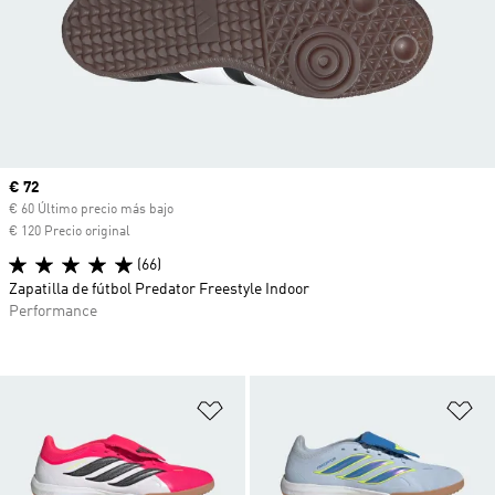
Precio actual
€ 72
€ 60 Último precio más bajo
€ 120 Precio original
(66)
Zapatilla de fútbol Predator Freestyle Indoor
Performance
Añadir a la lista de deseos
Añ