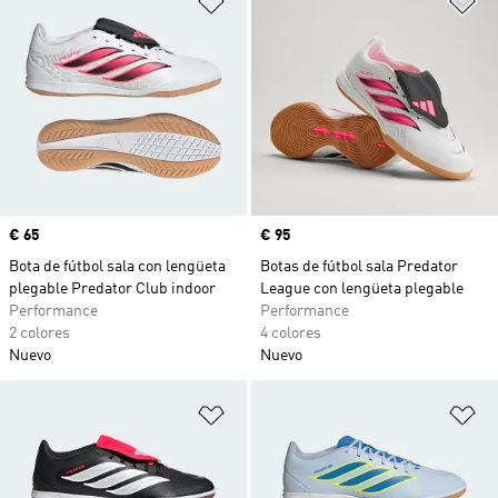
Precio
€ 65
Precio
€ 95
Bota de fútbol sala con lengüeta
Botas de fútbol sala Predator
plegable Predator Club indoor
League con lengüeta plegable
Performance
Performance
2 colores
4 colores
Nuevo
Nuevo
Añadir a la lista de deseos
Añ