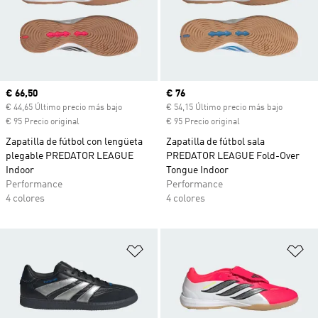
Precio actual
€ 66,50
Precio actual
€ 76
€ 44,65 Último precio más bajo
€ 54,15 Último precio más bajo
€ 95 Precio original
€ 95 Precio original
Zapatilla de fútbol con lengüeta
Zapatilla de fútbol sala
plegable PREDATOR LEAGUE
PREDATOR LEAGUE Fold-Over
Indoor
Tongue Indoor
Performance
Performance
4 colores
4 colores
Añadir a la lista de deseos
Añ