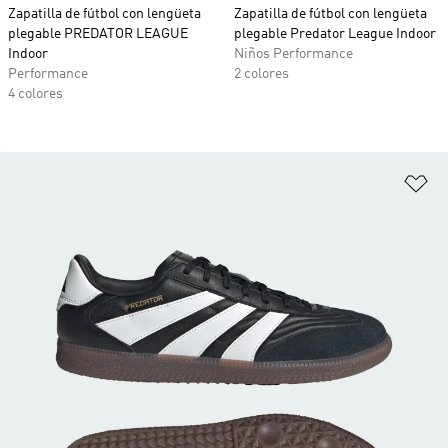
Zapatilla de fútbol con lengüeta
Zapatilla de fútbol con lengüeta
plegable PREDATOR LEAGUE
plegable Predator League Indoor
Indoor
Niños Performance
Performance
2 colores
4 colores
Añ