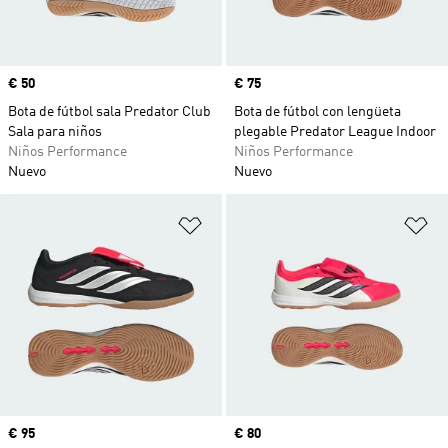
Precio
€ 50
Precio
€ 75
Bota de fútbol sala Predator Club
Bota de fútbol con lengüeta
Sala para niños
plegable Predator League Indoor
Niños Performance
Niños Performance
Nuevo
Nuevo
Añadir a la lista de deseos
Añ
Precio
€ 95
Precio
€ 80