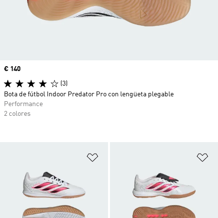
Precio
€ 140
(3)
Bota de fútbol Indoor Predator Pro con lengüeta plegable
Performance
2 colores
Añadir a la lista de deseos
Añ