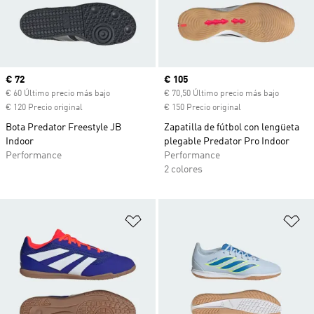
Precio actual
€ 72
Precio actual
€ 105
€ 60 Último precio más bajo
€ 70,50 Último precio más bajo
€ 120 Precio original
€ 150 Precio original
Bota Predator Freestyle JB
Zapatilla de fútbol con lengüeta
Indoor
plegable Predator Pro Indoor
Performance
Performance
2 colores
Añadir a la lista de deseos
Añ