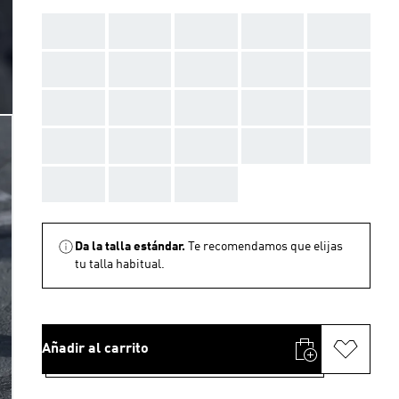
AAA
AAA
AAA
AAA
AAA
AAA
AAA
AAA
AAA
AAA
AAA
AAA
AAA
AAA
AAA
AAA
AAA
AAA
AAA
AAA
AAA
AAA
AAA
Da la talla estándar.
Te recomendamos que elijas
tu talla habitual.
Añadir al carrito