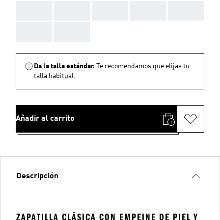
AAA
AAA
AAA
AAA
AAA
AAA
AAA
Da la talla estándar.
Te recomendamos que elijas tu
talla habitual.
Añadir al carrito
Descripción
ZAPATILLA CLÁSICA CON EMPEINE DE PIEL Y