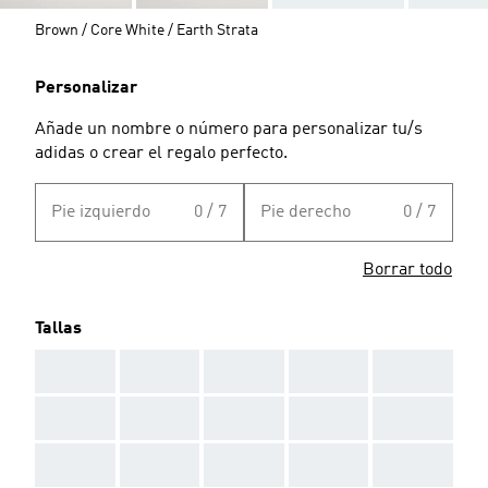
Brown / Core White / Earth Strata
Personalizar
Añade un nombre o número para personalizar tu/s
adidas o crear el regalo perfecto.
Pie izquierdo
0 / 7
Pie derecho
0 / 7
Borrar todo
Tallas
AAA
AAA
AAA
AAA
AAA
AAA
AAA
AAA
AAA
AAA
AAA
AAA
AAA
AAA
AAA