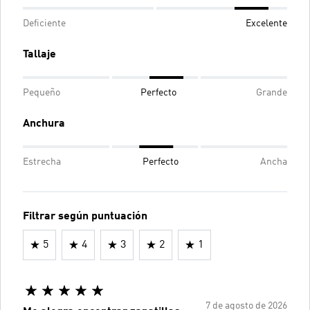
Deficiente
Excelente
Tallaje
Pequeño
Perfecto
Grande
Anchura
Estrecha
Perfecto
Ancha
Filtrar según puntuación
5
4
3
2
1
7 de agosto de 2026