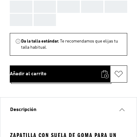
AAA
AAA
AAA
AAA
AAA
AAA
AAA
Da la talla estándar.
Te recomendamos que elijas tu
talla habitual.
Añadir al carrito
Descripción
ZAPATILLA CON SUELA DE GOMA PARA UN