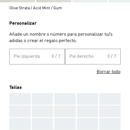
Olive Strata / Acid Mint / Gum
Personalizar
Añade un nombre o número para personalizar tu/s
adidas o crear el regalo perfecto.
Pie izquierdo
0 / 7
Pie derecho
0 / 7
Borrar todo
Tallas
AAA
AAA
AAA
AAA
AAA
AAA
AAA
AAA
AAA
AAA
AAA
AAA
AAA
AAA
AAA