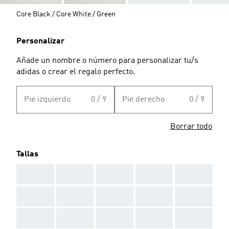
Core Black / Core White / Green
Personalizar
Añade un nombre o número para personalizar tu/s
adidas o crear el regalo perfecto.
Pie izquierdo
0 / 9
Pie derecho
0 / 9
Borrar todo
Tallas
AAA
AAA
AAA
AAA
AAA
AAA
AAA
AAA
AAA
AAA
AAA
AAA
AAA
AAA
AAA