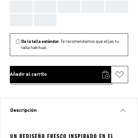
AAA
AAA
AAA
AAA
AAA
AAA
AAA
Da la talla estándar.
Te recomendamos que elijas tu
talla habitual.
Añadir al carrito
Descripción
UN REDISEÑO FRESCO INSPIRADO EN EL